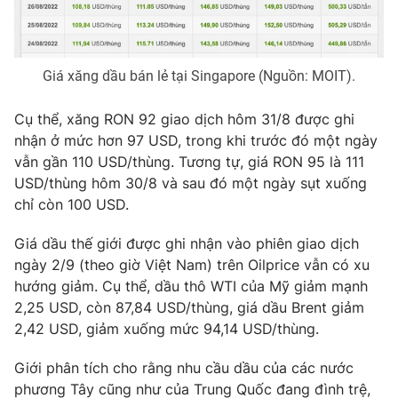
Photo
Infographic
Giá xăng dầu bán lẻ tại Singapore (Nguồn: MOIT).
Video
Shorts video
Cụ thể, xăng RON 92 giao dịch hôm 31/8 được ghi
VTV Money
VTV Thể thao
nhận ở mức hơn 97 USD, trong khi trước đó một ngày
vẫn gần 110 USD/thùng. Tương tự, giá RON 95 là 111
VTV Sức khoẻ
Bất động sản
USD/thùng hôm 30/8 và sau đó một ngày sụt xuống
chỉ còn 100 USD.
Thị trường 24h
Tấm lòng Việt
Giá dầu thế giới được ghi nhận vào phiên giao dịch
ngày 2/9 (theo giờ Việt Nam) trên Oilprice vẫn có xu
VTV4
Vươn mình bằng AI
hướng giảm. Cụ thể, dầu thô WTI của Mỹ giảm mạnh
2,25 USD, còn 87,84 USD/thùng, giá dầu Brent giảm
2,42 USD, giảm xuống mức 94,14 USD/thùng.
VTV9
VTV8
Giới phân tích cho rằng nhu cầu dầu của các nước
Liên hệ tòa soạn
English
phương Tây cũng như của Trung Quốc đang đình trệ,