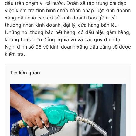
dầu trên phạm vi cả nước. Đoàn sẽ tập trung chỉ đạo
Ðiện thoại Thời báo VTV:
024.66 897 897
việc kiểm tra tình hình chấp hành pháp luật kinh doanh
Email:
toasoan@vtv.vn
xăng dầu của các cơ sở kinh doanh bao gồm cả
Liên hệ quảng cáo:
024-7300.7108
thương nhân kinh doanh, đại lý, cửa hàng bán lẻ…
Những nơi thông báo hết hàng, có dấu hiệu găm hàng,
không thực hiện đúng nghĩa vụ và các quy định tại
Nghị định số 95 về kinh doanh xăng dầu cũng sẽ được
kiểm tra.
Tin liên quan
® Cấm sao chép dưới mọi hình thức nếu không có sự chấp
thuận bằng văn bản. Ghi rõ nguồn VTV.vn khi phát hành lại
thông tin từ website này.