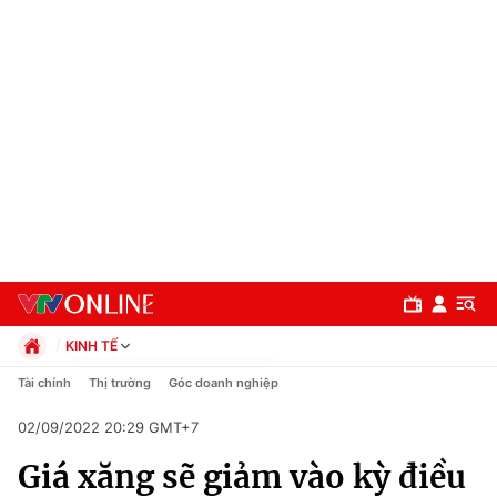
KINH TẾ
Chính trị
Tài chính
Thị trường
Góc doanh nghiệp
Xã hội
02/09/2022 20:29 GMT+7
Pháp luật
Chuyên mục
Kinh tế
Giá xăng sẽ giảm vào kỳ điều
Thể thao