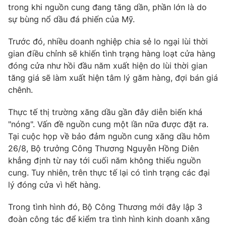
trong khi nguồn cung đang tăng dần, phần lớn là do
sự bùng nổ dầu đá phiến của Mỹ.
Trước đó, nhiều doanh nghiệp chia sẻ lo ngại lùi thời
THỜI BÁO VTV
gian điều chỉnh sẽ khiến tình trạng hàng loạt cửa hàng
đóng cửa như hồi đầu năm xuất hiện do lùi thời gian
tăng giá sẽ làm xuất hiện tâm lý găm hàng, đợi bán giá
chênh.
Theo dõi báo trên
Thực tế thị trường xăng dầu gần đây diễn biến khá
"nóng". Vấn đề nguồn cung một lần nữa được đặt ra.
Cơ quan chủ quản:
Đài Truyền hình Việt Nam
Tại cuộc họp về bảo đảm nguồn cung xăng dầu hôm
Cơ quan báo chí:
Thời báo VTV
26/8, Bộ trưởng Công Thương Nguyễn Hồng Diên
Giấy phép hoạt động báo in và báo điện tử số 483/GP-BTTTT
khẳng định từ nay tới cuối năm không thiếu nguồn
cấp ngày 29/12/2023
cung. Tuy nhiên, trên thực tế lại có tình trạng các đại
Tổng Biên tập:
Vũ Thanh Thủy
lý đóng cửa vì hết hàng.
Phó Tổng Biên tập:
Nguyễn Thị Mỹ Hạnh, Phạm Quốc Thắng,
Nguyễn Trọng Ninh
Trong tình hình đó, Bộ Công Thương mới đây lập 3
Tổng đài VTV:
024.38 355 931 - 024.38 355 932
đoàn công tác để kiểm tra tình hình kinh doanh xăng