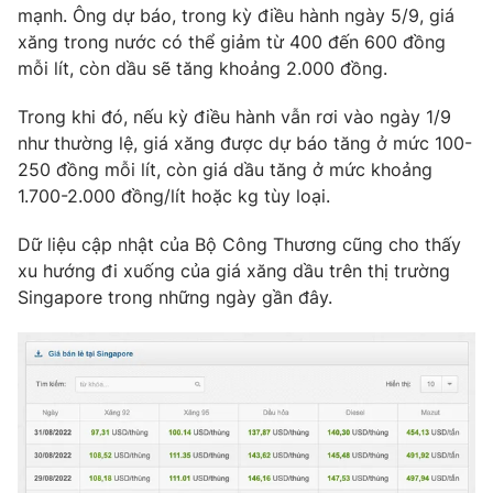
Phim VTV
mạnh. Ông dự báo, trong kỳ điều hành ngày 5/9, giá
Giải trí
xăng trong nước có thể giảm từ 400 đến 600 đồng
Hậu trường
mỗi lít, còn dầu sẽ tăng khoảng 2.000 đồng.
Điện ảnh
Đời sống
Nhân vật
Âm nhạc
Trong khi đó, nếu kỳ điều hành vẫn rơi vào ngày 1/9
Du lịch
Khán giả
như thường lệ, giá xăng được dự báo tăng ở mức 100-
Giáo dục
Sao
250 đồng mỗi lít, còn giá dầu tăng ở mức khoảng
Làm đẹp
Giải sao mai
1.700-2.000 đồng/lít hoặc kg tùy loại.
Tuyển sinh
Công nghệ
Chất lượng cuộc sống
Học trực tuyến
Dữ liệu cập nhật của Bộ Công Thương cũng cho thấy
Hitech Công nghệ tương lai
xu hướng đi xuống của giá xăng dầu trên thị trường
Giao lưu trực tuyến
Singapore trong những ngày gần đây.
Sản phẩm
Lịch phát sóng
Thị trường
Tư vấn
Chuyên mục khác
Emagazine
Podcast