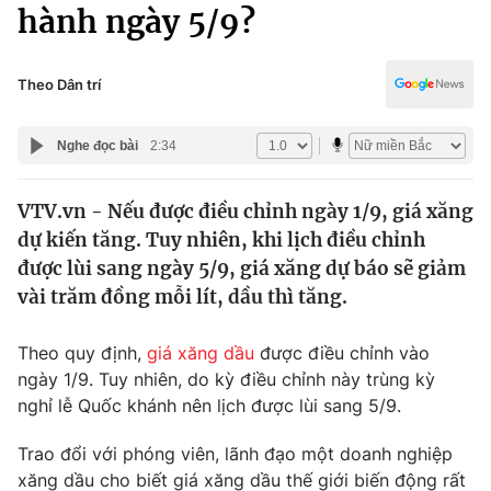
Chính trị
hành ngày 5/9?
Truyền hình
Văn hóa - Giải trí
Xã hội
Y tế
Theo Dân trí
Đời sống
Pháp luật
Công nghệ
Nghe đọc bài
2:34
Giáo dục
Y tế
VTV.vn - Nếu được điều chỉnh ngày 1/9, giá xăng
dự kiến tăng. Tuy nhiên, khi lịch điều chỉnh
Thế giới
được lùi sang ngày 5/9, giá xăng dự báo sẽ giảm
vài trăm đồng mỗi lít, dầu thì tăng.
Tin tức
Kinh tế
Thế giới đó đây
Theo quy định,
giá xăng dầu
được điều chỉnh vào
Tài chính
ngày 1/9. Tuy nhiên, do kỳ điều chỉnh này trùng kỳ
Dữ liệu và đời sống
Câu chuyện quốc tế
nghỉ lễ Quốc khánh nên lịch được lùi sang 5/9.
Thị trường
Truyền hình
Trao đổi với phóng viên, lãnh đạo một doanh nghiệp
Góc doanh nghiệp
xăng dầu cho biết giá xăng dầu thế giới biến động rất