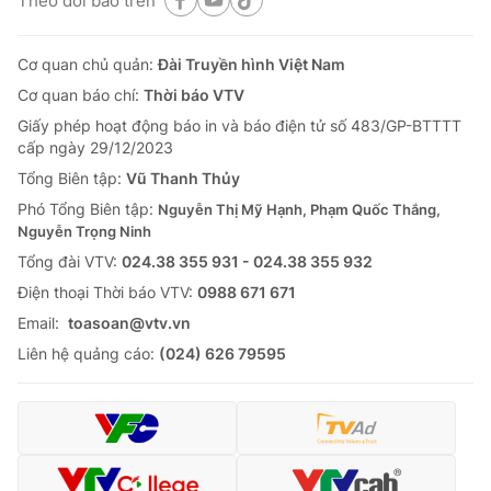
Theo dõi báo trên
Cơ quan chủ quản:
Đài Truyền hình Việt Nam
Cơ quan báo chí:
Thời báo VTV
Giấy phép hoạt động báo in và báo điện tử số 483/GP-BTTTT
cấp ngày 29/12/2023
Tổng Biên tập:
Vũ Thanh Thủy
Phó Tổng Biên tập:
Nguyễn Thị Mỹ Hạnh, Phạm Quốc Thắng,
Nguyễn Trọng Ninh
Tổng đài VTV:
024.38 355 931 - 024.38 355 932
Ðiện thoại Thời báo VTV:
0988 671 671
Email:
toasoan@vtv.vn
Liên hệ quảng cáo:
(024) 626 79595