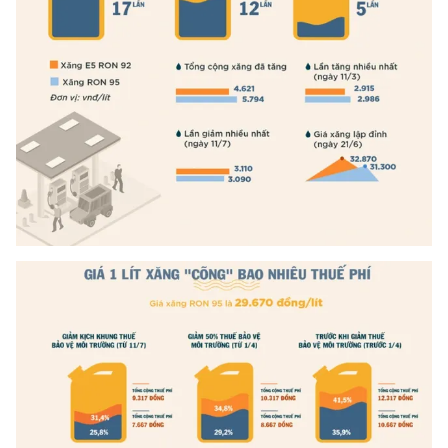
Photo
Infographic
Video
Shorts video
VTV Money
VTV Thể thao
VTV Sức khoẻ
Bất động sản
Thị trường 24h
Tấm lòng Việt
VTV4
Vươn mình bằng AI
VTV9
VTV8
Liên hệ tòa soạn
English