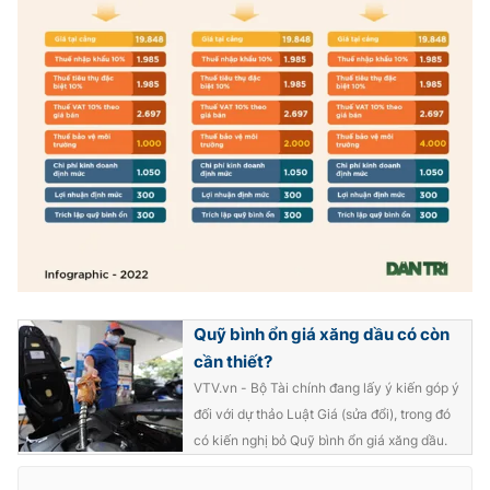
THỜI BÁO VTV
Theo dõi báo trên
Cơ quan chủ quản:
Đài Truyền hình Việt Nam
Cơ quan báo chí:
Thời báo VTV
Quỹ bình ổn giá xăng dầu có còn
Giấy phép hoạt động báo in và báo điện tử số 483/GP-BTTTT
cấp ngày 29/12/2023
cần thiết?
Tổng Biên tập:
Vũ Thanh Thủy
VTV.vn - Bộ Tài chính đang lấy ý kiến góp ý
đối với dự thảo Luật Giá (sửa đổi), trong đó
Phó Tổng Biên tập:
Nguyễn Thị Mỹ Hạnh, Phạm Quốc Thắng,
Nguyễn Trọng Ninh
có kiến nghị bỏ Quỹ bình ổn giá xăng dầu.
Tổng đài VTV:
024.38 355 931 - 024.38 355 932