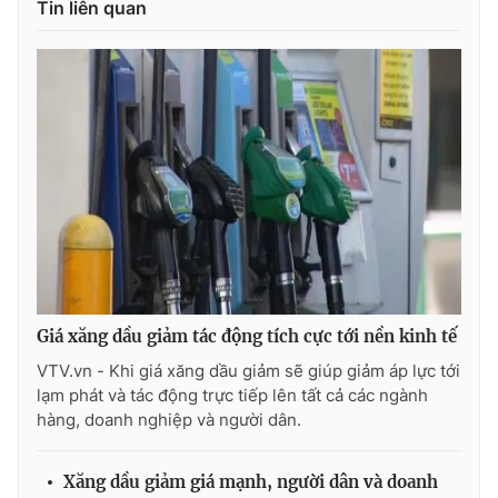
Tin liên quan
Ðiện thoại Thời báo VTV:
024.66 897 897
Email:
toasoan@vtv.vn
Liên hệ quảng cáo:
024-7300.7108
Giá xăng dầu giảm tác động tích cực tới nền kinh tế
VTV.vn - Khi giá xăng dầu giảm sẽ giúp giảm áp lực tới
® Cấm sao chép dưới mọi hình thức nếu không có sự chấp
lạm phát và tác động trực tiếp lên tất cả các ngành
thuận bằng văn bản. Ghi rõ nguồn VTV.vn khi phát hành lại
hàng, doanh nghiệp và người dân.
thông tin từ website này.
Xăng dầu giảm giá mạnh, người dân và doanh