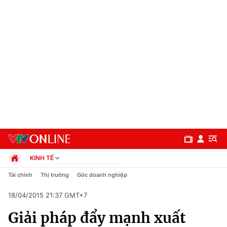
KINH TẾ
Chính trị
Tài chính
Thị trường
Góc doanh nghiệp
Xã hội
18/04/2015 21:37 GMT+7
Pháp luật
Chuyên mục
Kinh tế
Giải pháp đẩy mạnh xuất
Thể thao