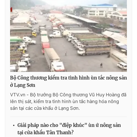
Photo
Infographic
Video
Shorts video
VTV Money
VTV Thể thao
VTV Sức khoẻ
Bất động sản
Bộ Công thương kiểm tra tình hình ùn tắc nông sản
Thị trường 24h
Tấm lòng Việt
ở Lạng Sơn
VTV.vn - Bộ trưởng Bộ Công thương Vũ Huy Hoàng đã
VTV4
Vươn mình bằng AI
lên thị sát, kiểm tra tình hình ùn tắc hàng hóa nông
sản tại các cửa khẩu ở Lạng Sơn.
VTV9
VTV8
Giải pháp nào cho "điệp khúc" ùn ứ nông sản
tại cửa khẩu Tân Thanh?
Liên hệ tòa soạn
English