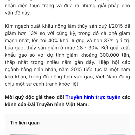
Phim VTV
nhận diện thực trạng và đưa ra những giải pháp cho
Giải trí
vấn đề này.
Hậu trường
Điện ảnh
Đời sống
Nhân vật
Kim ngạch xuất khẩu nông lâm thủy sản quý I/2015 đã
Âm nhạc
giảm hơn 13% so với cùng kỳ, trong đó cà phê giảm
Du lịch
Khán giả
mạnh nhất, lên tới 40% khối lượng và hơn 37% giá trị.
Giáo dục
Sao
Lúa gạo, thủy sản giảm ở mức 28 - 30%. Kết quả xuất
Làm đẹp
Giải sao mai
Tuyển sinh
khẩu gạo so với dự tính giảm khoảng 300.000 tấn,
Công nghệ
Chất lượng cuộc sống
thấp nhất trong nhiều năm gần đây. Hiệp hội các
Học trực tuyến
ngành hàng nhìn nhận, năm 2015 tiếp tục là một năm
Hitech Công nghệ tương lai
Giao lưu trực tuyến
khó khăn, trong đó riêng lĩnh vực gạo, Việt Nam đang
Sản phẩm
chịu một sự cạnh tranh khốc liệt.
Lịch phát sóng
Thị trường
Mời quý độc giả theo dõi
Truyền hình trực tuyến
các
kênh của Đài Truyền hình Việt Nam.
Tư vấn
Chuyên mục khác
Tin liên quan
Emagazine
Podcast