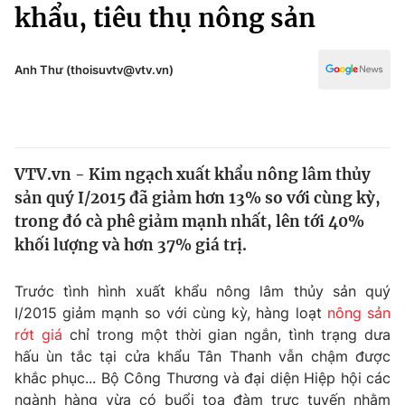
Chính trị
khẩu, tiêu thụ nông sản
Truyền hình
Văn hóa - Giải trí
Xã hội
Y tế
Anh Thư (thoisuvtv@vtv.vn)
Đời sống
Pháp luật
Công nghệ
Giáo dục
Y tế
VTV.vn - Kim ngạch xuất khẩu nông lâm thủy
sản quý I/2015 đã giảm hơn 13% so với cùng kỳ,
Thế giới
trong đó cà phê giảm mạnh nhất, lên tới 40%
khối lượng và hơn 37% giá trị.
Tin tức
Kinh tế
Thế giới đó đây
Trước tình hình xuất khẩu nông lâm thủy sản quý
Tài chính
I/2015 giảm mạnh so với cùng kỳ, hàng loạt
nông sản
Dữ liệu và đời sống
Câu chuyện quốc tế
rớt giá
chỉ trong một thời gian ngắn, tình trạng dưa
Thị trường
hấu ùn tắc tại cửa khẩu Tân Thanh vẫn chậm được
Truyền hình
Góc doanh nghiệp
khắc phục... Bộ Công Thương và đại diện Hiệp hội các
ngành hàng vừa có buổi tọa đàm trực tuyến nhằm