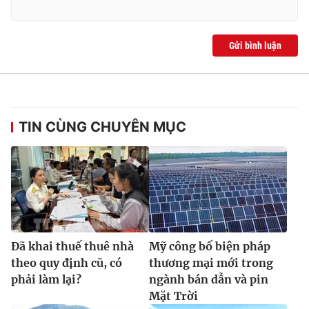
Ðiện thoại Thời báo VTV:
024.66 897 897
Email:
toasoan@vtv.vn
Gửi bình luận
Liên hệ quảng cáo:
024-7300.7108
TIN CÙNG CHUYÊN MỤC
® Cấm sao chép dưới mọi hình thức nếu không có sự chấp
Đã khai thuế thuê nhà
Mỹ công bố biện pháp
thuận bằng văn bản. Ghi rõ nguồn VTV.vn khi phát hành lại
theo quy định cũ, có
thương mại mới trong
thông tin từ website này.
phải làm lại?
ngành bán dẫn và pin
Mặt Trời