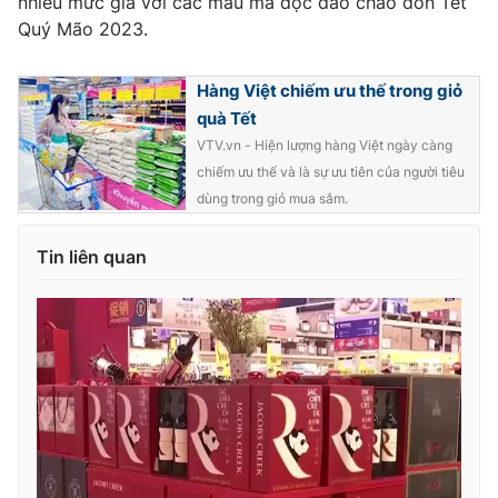
nhiều mức giá với các mẫu mã độc đáo chào đón Tết
Quý Mão 2023.
Hàng Việt chiếm ưu thế trong giỏ
THỜI BÁO VTV
quà Tết
VTV.vn - Hiện lượng hàng Việt ngày càng
chiếm ưu thế và là sự ưu tiên của người tiêu
dùng trong giỏ mua sắm.
Theo dõi báo trên
Tin liên quan
Cơ quan chủ quản:
Đài Truyền hình Việt Nam
Cơ quan báo chí:
Thời báo VTV
Giấy phép hoạt động báo in và báo điện tử số 483/GP-BTTTT
cấp ngày 29/12/2023
Tổng Biên tập:
Vũ Thanh Thủy
Phó Tổng Biên tập:
Nguyễn Thị Mỹ Hạnh, Phạm Quốc Thắng,
Nguyễn Trọng Ninh
Tổng đài VTV:
024.38 355 931 - 024.38 355 932