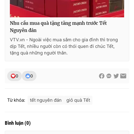
Ðiện thoại Thời báo VTV:
024.66 897 897
Email:
toasoan@vtv.vn
Liên hệ quảng cáo:
024-7300.7108
Nhu cầu mua quà tặng tăng mạnh trước Tết
Nguyên đán
VTV.vn - Ngoài việc mua sắm cho gia đình thì trong
dịp Tết, nhiều người còn có thói quen đi chúc Tết,
tặng quà những người thân.
0
0
Từ khóa:
tết nguyên đán
giỏ quà Tết
® Cấm sao chép dưới mọi hình thức nếu không có sự chấp
thuận bằng văn bản. Ghi rõ nguồn VTV.vn khi phát hành lại
thông tin từ website này.
Bình luận
(
0
)