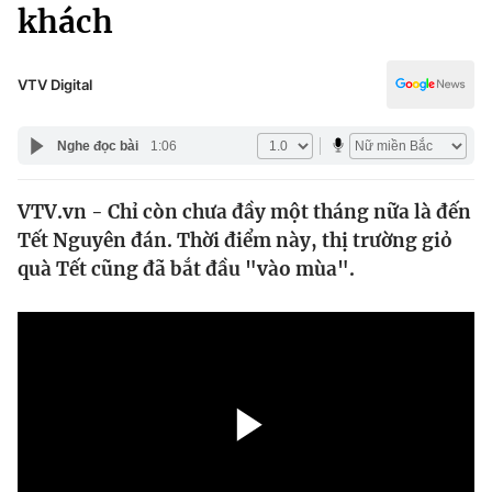
Chính trị
khách
Truyền hình
Văn hóa - Giải trí
Xã hội
Y tế
VTV Digital
Đời sống
Pháp luật
Công nghệ
Nghe đọc bài
1:06
Giáo dục
Y tế
VTV.vn - Chỉ còn chưa đầy một tháng nữa là đến
Tết Nguyên đán. Thời điểm này, thị trường giỏ
Thế giới
quà Tết cũng đã bắt đầu "vào mùa".
Tin tức
Kinh tế
Thế giới đó đây
Tài chính
Dữ liệu và đời sống
Câu chuyện quốc tế
Thị trường
Truyền hình
Góc doanh nghiệp