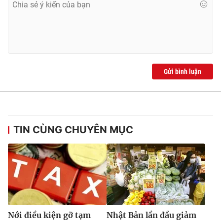
Gửi bình luận
TIN CÙNG CHUYÊN MỤC
Nới điều kiện gỡ tạm
Nhật Bản lần đầu giảm