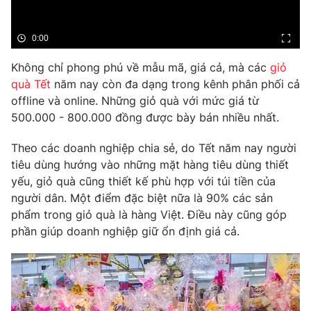
Phim VTV
Giải trí
Hậu trường
0:00
Điện ảnh
Đời sống
Nhân vật
Không chỉ phong phú về mẫu mã, giá cả, mà các
giỏ
Âm nhạc
Du lịch
quà Tết
năm nay còn đa dạng trong kênh phân phối cả
Khán giả
Giáo dục
Sao
offline và online. Những giỏ quà với mức giá từ
Làm đẹp
Giải sao mai
500.000 - 800.000 đồng được bày bán nhiều nhất.
Tuyển sinh
Công nghệ
Chất lượng cuộc sống
Theo các doanh nghiệp chia sẻ, do Tết năm nay người
Học trực tuyến
Hitech Công nghệ tương lai
tiêu dùng hướng vào những mặt hàng tiêu dùng thiết
Giao lưu trực tuyến
yếu, giỏ quà cũng thiết kế phù hợp với túi tiền của
Sản phẩm
người dân. Một điểm đặc biệt nữa là 90% các sản
phẩm trong giỏ quà là hàng Việt. Điều này cũng góp
Lịch phát sóng
Thị trường
phần giúp doanh nghiệp giữ ổn định giá cả.
Tư vấn
Chuyên mục khác
Emagazine
Podcast