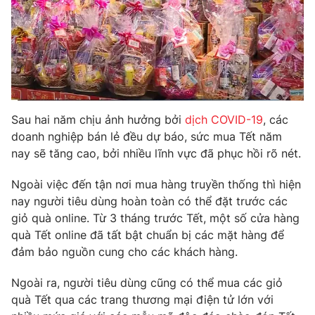
Photo
Infographic
Video
Shorts video
VTV Money
VTV Thể thao
Sau hai năm chịu ảnh hưởng bởi
dịch COVID-19
, các
doanh nghiệp bán lẻ đều dự báo, sức mua Tết năm
VTV Sức khoẻ
Bất động sản
nay sẽ tăng cao, bởi nhiều lĩnh vực đã phục hồi rõ nét.
Ngoài việc đến tận nơi mua hàng truyền thống thì hiện
Thị trường 24h
Tấm lòng Việt
nay người tiêu dùng hoàn toàn có thể đặt trước các
giỏ quà online. Từ 3 tháng trước Tết, một số cửa hàng
VTV4
Vươn mình bằng AI
quà Tết online đã tất bật chuẩn bị các mặt hàng để
đảm bảo nguồn cung cho các khách hàng.
VTV9
VTV8
Ngoài ra, người tiêu dùng cũng có thể mua các giỏ
quà Tết qua các trang thương mại điện tử lớn với
Liên hệ tòa soạn
English