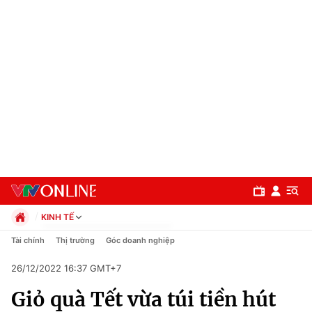
KINH TẾ
Chính trị
Tài chính
Thị trường
Góc doanh nghiệp
Xã hội
26/12/2022 16:37 GMT+7
Pháp luật
Chuyên mục
Kinh tế
Giỏ quà Tết vừa túi tiền hút
Thể thao