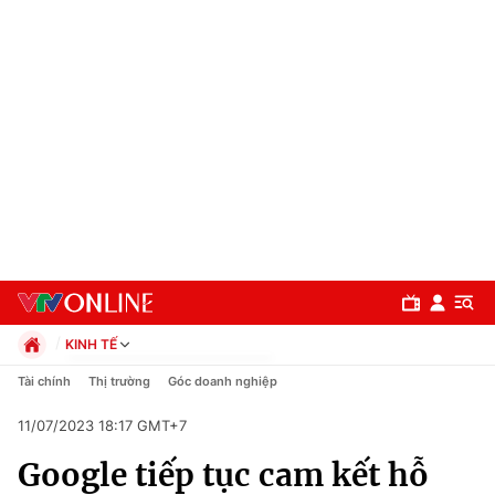
KINH TẾ
Chính trị
Tài chính
Thị trường
Góc doanh nghiệp
Xã hội
11/07/2023 18:17 GMT+7
Pháp luật
Chuyên mục
Kinh tế
Google tiếp tục cam kết hỗ
Thể thao