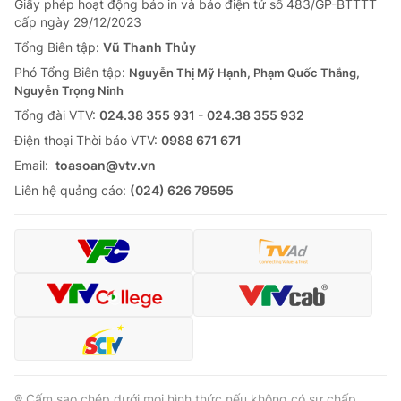
Giấy phép hoạt động báo in và báo điện tử số 483/GP-BTTTT
cấp ngày 29/12/2023
Tổng Biên tập:
Vũ Thanh Thủy
Phó Tổng Biên tập:
Nguyễn Thị Mỹ Hạnh, Phạm Quốc Thắng,
Nguyễn Trọng Ninh
Tổng đài VTV:
024.38 355 931 - 024.38 355 932
Ðiện thoại Thời báo VTV:
0988 671 671
Email:
toasoan@vtv.vn
Liên hệ quảng cáo:
(024) 626 79595
® Cấm sao chép dưới mọi hình thức nếu không có sự chấp