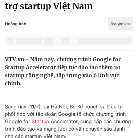
Chính trị
trợ startup Việt Nam
Truyền hình
Văn hóa - Giải trí
Xã hội
Y tế
Hoàng Anh
Đời sống
Pháp luật
Công nghệ
Giáo dục
Y tế
VTV.vn - Năm nay, chương trình Google for
Startup Accelerator tiếp tục đào tạo thêm 20
Thế giới
startup công nghệ, tập trung vào 6 lĩnh vực
chính.
Tin tức
Kinh tế
Thế giới đó đây
Tài chính
Sáng nay (11/7). tại Hà Nội, Bộ Kế hoạch và Đầu tư
Dữ liệu và đời sống
Câu chuyện quốc tế
phối hợp với tập đoàn Google tổ chức chương trình
Thị trường
Google for
Startup
Accelerator, cung cấp các chương
Truyền hình
Góc doanh nghiệp
trình đào tạo và mạng lưới cố vấn chuyên sâu dành
cho các startup Việt Nam.