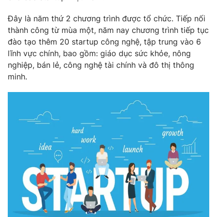
Phim VTV
Giải trí
Đây là năm thứ 2 chương trình được tổ chức. Tiếp nối
Hậu trường
thành công từ mùa một, năm nay chương trình tiếp tục
Điện ảnh
Đời sống
Nhân vật
đào tạo thêm 20 startup công nghệ, tập trung vào 6
Âm nhạc
lĩnh vực chính, bao gồm: giáo dục sức khỏe, nông
Du lịch
Khán giả
nghiệp, bán lẻ, công nghệ tài chính và đô thị thông
Giáo dục
Sao
minh.
Làm đẹp
Giải sao mai
Tuyển sinh
Công nghệ
Chất lượng cuộc sống
Học trực tuyến
Hitech Công nghệ tương lai
Giao lưu trực tuyến
Sản phẩm
Lịch phát sóng
Thị trường
Tư vấn
Chuyên mục khác
Emagazine
Podcast