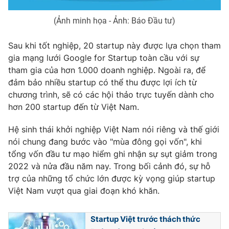
Photo
Infographic
(Ảnh minh họa - Ảnh: Báo Đầu tư)
Sau khi tốt nghiệp, 20 startup này được lựa chọn tham
Video
Shorts video
gia mạng lưới Google for Startup toàn cầu với sự
tham gia của hơn 1.000 doanh nghiệp. Ngoài ra, để
VTV Money
VTV Thể thao
đảm bảo nhiều startup có thể thu được lợi ích từ
chương trình, sẽ có các hội thảo trực tuyến dành cho
VTV Sức khoẻ
Bất động sản
hơn 200 startup đến từ Việt Nam.
Hệ sinh thái khởi nghiệp Việt Nam nói riêng và thế giới
Thị trường 24h
Tấm lòng Việt
nói chung đang bước vào "mùa đông gọi vốn", khi
tổng vốn đầu tư mạo hiểm ghi nhận sự sụt giảm trong
VTV4
Vươn mình bằng AI
2022 và nửa đầu năm nay. Trong bối cảnh đó, sự hỗ
trợ của những tổ chức lớn được kỳ vọng giúp startup
Việt Nam vượt qua giai đoạn khó khăn.
VTV9
VTV8
Startup Việt trước thách thức
Liên hệ tòa soạn
English