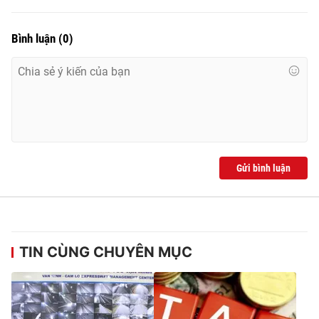
Bình luận
(
0
)
Gửi bình luận
TIN CÙNG CHUYÊN MỤC