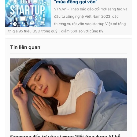
“mùa đông gọi vốn”
VTV.vn - Theo báo cáo đổi mới sáng tạo và
đầu tư công nghệ Việt Nam 2023, các
thương vụ rót vốn vào startup Việt có tổng
THỜI BÁO VTV
trị giá 95 triệu USD trong quý I, giảm 56% so với cùng kỳ.
Tin liên quan
Theo dõi báo trên
Cơ quan chủ quản:
Đài Truyền hình Việt Nam
Cơ quan báo chí:
Thời báo VTV
Giấy phép hoạt động báo in và báo điện tử số 483/GP-BTTTT
cấp ngày 29/12/2023
Tổng Biên tập:
Vũ Thanh Thủy
Phó Tổng Biên tập:
Nguyễn Thị Mỹ Hạnh, Phạm Quốc Thắng,
Nguyễn Trọng Ninh
Tổng đài VTV:
024.38 355 931 - 024.38 355 932