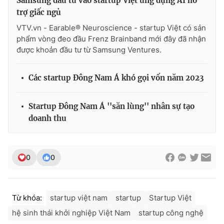
Samsung đầu tư vào startup Việt ứng dụng AI hỗ
Ðiện thoại Thời báo VTV:
024.66 897 897
trợ giấc ngủ
Email:
toasoan@vtv.vn
VTV.vn - Earable® Neuroscience - startup Việt có sản
Liên hệ quảng cáo:
024-7300.7108
phẩm vòng đeo đầu Frenz Brainband mới đây đã nhận
được khoản đầu tư từ Samsung Ventures.
Các startup Đông Nam Á khó gọi vốn năm 2023
Startup Đông Nam Á ''săn lùng'' nhân sự tạo
doanh thu
0
0
® Cấm sao chép dưới mọi hình thức nếu không có sự chấp
thuận bằng văn bản. Ghi rõ nguồn VTV.vn khi phát hành lại
thông tin từ website này.
Từ khóa:
startup việt nam
startup
Startup Việt
hệ sinh thái khởi nghiệp Việt Nam
startup công nghệ