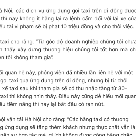
à Nội, các dịch vụ ứng dụng gọi taxi trên di động đượ
 thì nay không ít hãng lại ra lệnh cấm đối với lái xe củ
u tài vi phạm sẽ bị phạt 10 triệu đồng và cho thôi việc.
taxi cho rằng: “Từ góc độ doanh nghiệp chúng tôi chư
hìn thấy xây dựng thương hiệu chúng tôi tốt hơn mà ch
nên tôi không tham gia”.
ối quan hệ này, phóng viên đã nhiều lần liên hệ với một
gọi taxi qua ứng dụng trên di động, nhưng bị từ chối
ài xế taxi sau khi tham gia sẽ có thu nhập tăng từ 30-
axi thì không nhìn thấy. Điều này cũng dễ hiểu mối qua
u tiềm năng thì nay lại bắt đầu có rạn nứt.
ội vận tải Hà Nội cho rằng: “Các hãng taxi có thương
ng ứng dụng sẽ tăng thêm khách nhưng thực chất vẫn là
 nên sự hợp tác mà lợi ích không được công bằng chắc