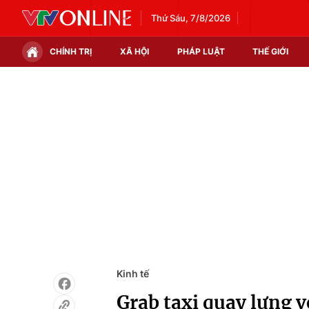
Thứ Sáu, 7/8/2026
CHÍNH TRỊ
XÃ HỘI
PHÁP LUẬT
THẾ GIỚI
Chính trị
Xã hội
Thế giới
Kinh tế
Tin tức
Tài chính
Thế giới đó đây
Thị trường
Câu chuyện quốc tế
Góc doanh nghiệp
Dữ liệu và đời sống
Kinh tế
Grab taxi quay lưng v