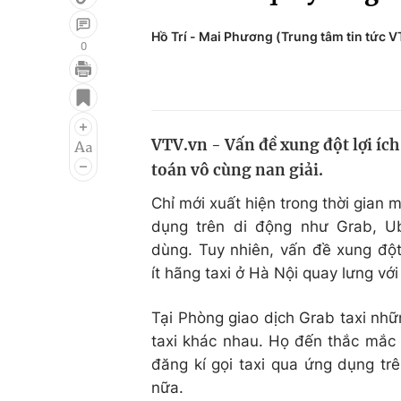
Hồ Trí - Mai Phương (Trung tâm tin tức 
0
Giải trí
Đời sống
Điện ảnh
Du lịch
VTV.vn - Vấn đề xung đột lợi ích 
Âm nhạc
Làm đẹp
toán vô cùng nan giải.
Sao
Chất lượng cuộc sốn
Chỉ mới xuất hiện trong thời gian 
dụng trên di động như Grab, U
dùng. Tuy nhiên, vấn đề xung đột 
ít hãng taxi ở Hà Nội quay lưng vớ
Tại Phòng giao dịch Grab taxi nhữ
taxi khác nhau. Họ đến thắc mắc 
đăng kí gọi taxi qua ứng dụng tr
nữa.