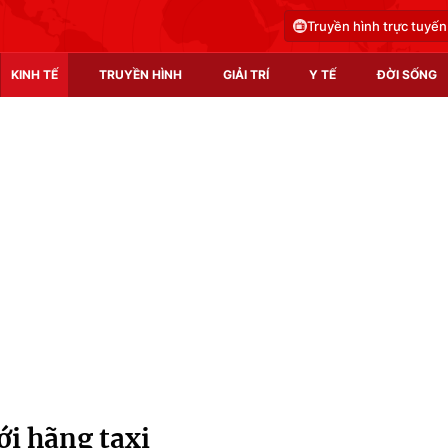
Truyền hình trực tuyến
KINH TẾ
TRUYỀN HÌNH
GIẢI TRÍ
Y TẾ
ĐỜI SỐNG
Pháp luật
Y tế
Truyền hình
Multimedia
Phim VTV
Video
Hậu trường
Shorts video
Nhân vật
Podcast
Khán giả
EMagazine
Giải sao mai
Photo
ới hãng taxi
Infographic