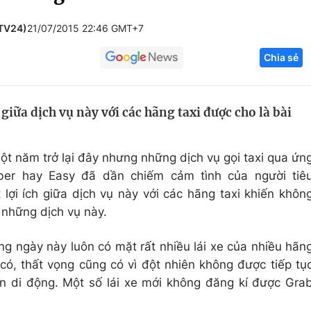
Góc ảnh
VTV24)
21/07/2015 22:46 GMT+7
Chia sẻ
Giáo dục
Công nghệ
Tuyển sinh
Hitech Công ng
giữa dịch vụ này với các hãng taxi được cho là bài
Học trực tuyến
Sản phẩm
g
Thị trường
một năm trở lại đây nhưng những dịch vụ gọi taxi qua ứn
Tư vấn
ber hay Easy đã dần chiếm cảm tình của người tiê
lợi ích giữa dịch vụ này với các hãng taxi khiến khôn
i những dịch vụ này.
ng ngày này luôn có mặt rất nhiều lái xe của nhiều hãn
có, thất vọng cũng có vì đột nhiên không được tiếp tụ
ên di động. Một số lái xe mới không đăng kí được Gra