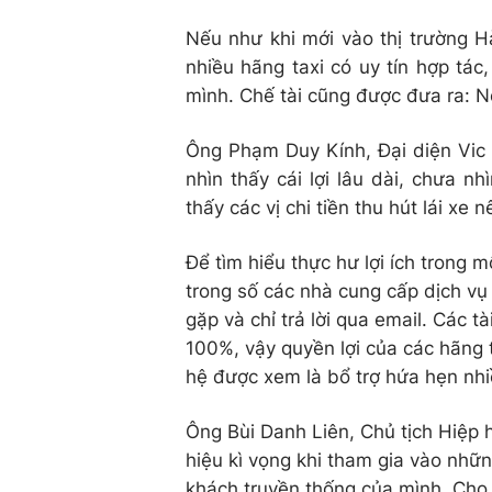
Nếu như khi mới vào thị trường H
nhiều hãng taxi có uy tín hợp tác,
mình. Chế tài cũng được đưa ra: Nế
Ông Phạm Duy Kính, Đại diện Vic 
nhìn thấy cái lợi lâu dài, chưa n
thấy các vị chi tiền thu hút lái xe 
Để tìm hiểu thực hư lợi ích trong m
trong số các nhà cung cấp dịch vụ 
gặp và chỉ trả lời qua email. Các t
100%, vậy quyền lợi của các hãng t
hệ được xem là bổ trợ hứa hẹn nhiề
Ông Bùi Danh Liên, Chủ tịch Hiệp h
hiệu kì vọng khi tham gia vào nhữ
khách truyền thống của mình. Cho