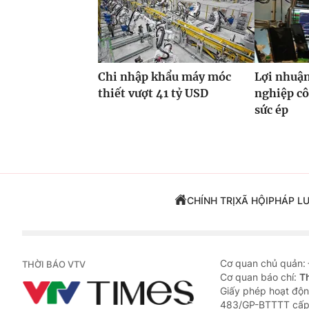
Chi nhập khẩu máy móc
Lợi nhuận
thiết vượt 41 tỷ USD
nghiệp cô
sức ép
CHÍNH TRỊ
XÃ HỘI
PHÁP L
Cơ quan chủ quản:
THỜI BÁO VTV
Cơ quan báo chí:
T
Giấy phép hoạt độn
483/GP-BTTTT cấp