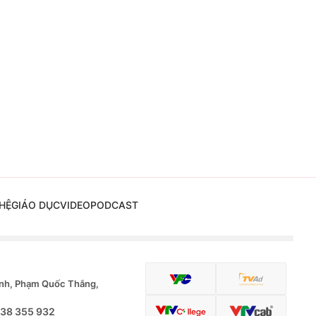
HỆ
GIÁO DỤC
VIDEO
PODCAST
nh, Phạm Quốc Thắng,
.38 355 932