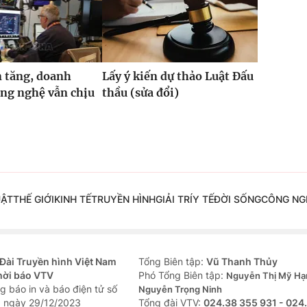
 tăng, doanh
Lấy ý kiến dự thảo Luật Đấu
ng nghệ vẫn chịu
thầu (sửa đổi)
UẬT
THẾ GIỚI
KINH TẾ
TRUYỀN HÌNH
GIẢI TRÍ
Y TẾ
ĐỜI SỐNG
CÔNG NG
Đài Truyền hình Việt Nam
Tổng Biên tập:
Vũ Thanh Thủy
hời báo VTV
Phó Tổng Biên tập:
Nguyễn Thị Mỹ Hạ
g báo in và báo điện tử số
Nguyễn Trọng Ninh
 ngày 29/12/2023
Tổng đài VTV:
024.38 355 931 - 024