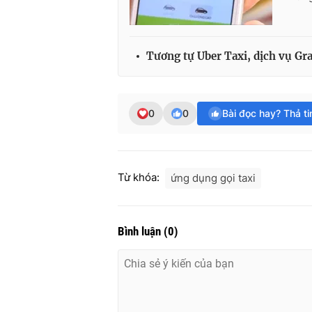
Tương tự Uber Taxi, dịch vụ Gra
0
0
Bài đọc hay? Thả t
Từ khóa:
ứng dụng gọi taxi
Bình luận
(
0
)