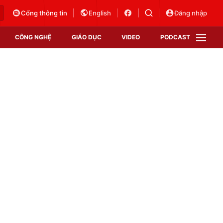
Cổng thông tin
English
Đăng nhập
CÔNG NGHỆ
GIÁO DỤC
VIDEO
PODCAST
VTV Money
VTV Thể thao
VTV Sức khoẻ
Bất động sản
Thị trường 24h
Tấm lòng Việt
Vươn mình bằng AI
VTV4
VTV8
VTV9
Lịch phát sóng
Giao lưu trực tuyến
Sự kiện