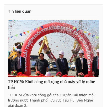
Phim VTV
Giải trí
Hậu trường
Tin liên quan
Điện ảnh
Đời sống
Nhân vật
Âm nhạc
Du lịch
Khán giả
Giáo dục
Sao
Làm đẹp
Giải sao mai
Tuyển sinh
Công nghệ
Chất lượng cuộc sống
Học trực tuyến
Hitech Công nghệ tương lai
Giao lưu trực tuyến
Sản phẩm
Lịch phát sóng
Thị trường
TP HCM: Khởi công mở rộng nhà máy xử lý nước
Tư vấn
thải
Chuyên mục khác
TP.HCM vừa khởi công gói thầu Dự án Cải thiện môi
trường nước Thành phố, lưu vực Tàu Hũ, Bến Nghé
Emagazine
Podcast
giai đoạn 2.