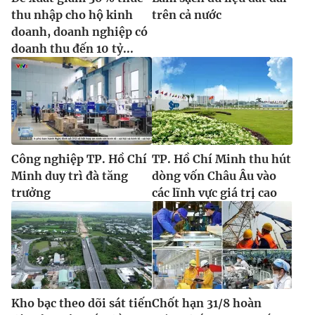
Ðiện thoại Thời báo VTV:
024.66 897 897
thu nhập cho hộ kinh
trên cả nước
Email:
toasoan@vtv.vn
doanh, doanh nghiệp có
Liên hệ quảng cáo:
024-7300.7108
doanh thu đến 10 tỷ...
Công nghiệp TP. Hồ Chí
TP. Hồ Chí Minh thu hút
Minh duy trì đà tăng
dòng vốn Châu Âu vào
trưởng
các lĩnh vực giá trị cao
® Cấm sao chép dưới mọi hình thức nếu không có sự chấp
thuận bằng văn bản. Ghi rõ nguồn VTV.vn khi phát hành lại
thông tin từ website này.
Kho bạc theo dõi sát tiến
Chốt hạn 31/8 hoàn