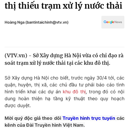
Chính trị
thị thiếu trạm xử lý nước thải
Truyền hình
Văn hóa - Giải trí
Xã hội
Y tế
Hoàng Nga (bantintaichinh@vtv.vn)
Đời sống
Pháp luật
Công nghệ
Giáo dục
Y tế
(VTV.vn) - Sở Xây dựng Hà Nội vừa có chỉ đạo rà
soát trạm xử lý nước thải tại các khu đô thị.
Thế giới
Sở Xây dựng Hà Nội cho biết, trước ngày 30/4 tới, các
Tin tức
quận, huyện, thị xã, các chủ đầu tư phải báo cáo tình
Kinh tế
hình triển khai các dự án
khu đô thị
, trong đó có nội
Thế giới đó đây
Tài chính
dung hoàn thiện hạ tầng kỹ thuật theo quy hoạch
Dữ liệu và đời sống
Câu chuyện quốc tế
được duyệt.
Thị trường
Mời quý độc giả theo dõi
Truyền hình trực tuyến
các
Truyền hình
Góc doanh nghiệp
kênh của Đài Truyền hình Việt Nam.