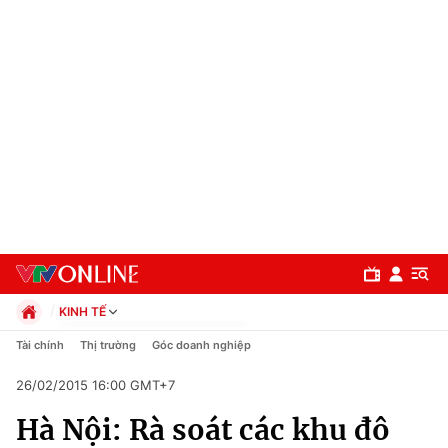
KINH TẾ
Chính trị
Tài chính
Thị trường
Góc doanh nghiệp
Xã hội
26/02/2015 16:00 GMT+7
Pháp luật
Chuyên mục
Kinh tế
Hà Nội: Rà soát các khu đô
Thể thao