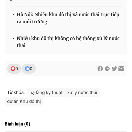
Photo
Infographic
Hà Nội: Nhiều khu đô thị xả nước thải trực tiếp
ra môi trường
Video
Shorts video
Nhiều khu đô thị không có hệ thống xử lý nước
VTV Money
VTV Thể thao
thải
VTV Sức khoẻ
Bất động sản
0
0
Thị trường 24h
Tấm lòng Việt
Từ khóa:
hạ tầng kỹ thuật
xử lý nước thải
VTV4
Vươn mình bằng AI
dự án Khu đô thị
VTV9
VTV8
Bình luận
(
0
)
Liên hệ tòa soạn
English