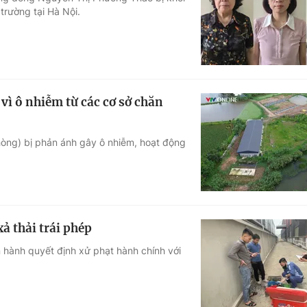
trường tại Hà Nội.
Góc ảnh
Giáo dục
Công nghệ
Tuyển sinh
Hitech Công ng
ì ô nhiễm từ các cơ sở chăn
Học trực tuyến
Sản phẩm
hòng) bị phản ánh gây ô nhiễm, hoạt động
g
Thị trường
Tư vấn
ả thải trái phép
 hành quyết định xử phạt hành chính với