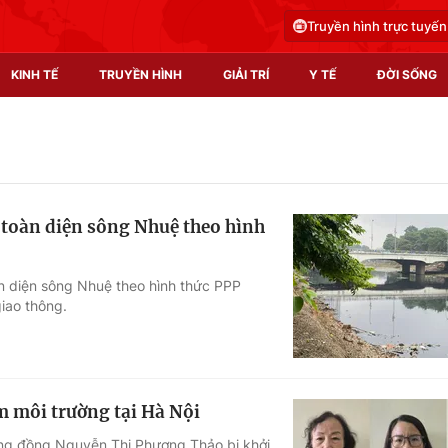
Truyền hình trực tuyến
KINH TẾ
TRUYỀN HÌNH
GIẢI TRÍ
Y TẾ
ĐỜI SỐNG
Pháp luật
Y tế
Truyền hình
Multimedia
o toàn diện sông Nhuệ theo hình
Phim VTV
Video
Hậu trường
Shorts video
àn diện sông Nhuệ theo hình thức PPP
giao thông.
Nhân vật
Podcast
Khán giả
EMagazine
Giải sao mai
Photo
m môi trường tại Hà Nội
Infographic
ộng đồng Nguyễn Thị Phương Thảo bị khởi