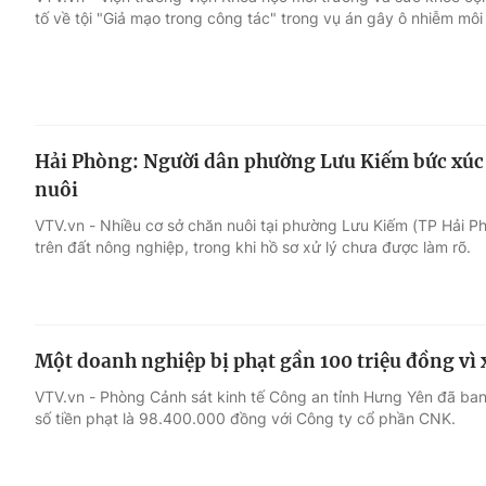
tố về tội "Giả mạo trong công tác" trong vụ án gây ô nhiễm môi 
Giải trí
Đời sống
Điện ảnh
Du lịch
Hải Phòng: Người dân phường Lưu Kiếm bức xúc v
Âm nhạc
Làm đẹp
nuôi
VTV.vn - Nhiều cơ sở chăn nuôi tại phường Lưu Kiếm (TP Hải P
Sao
Chất lượng cuộc sốn
trên đất nông nghiệp, trong khi hồ sơ xử lý chưa được làm rõ.
Một doanh nghiệp bị phạt gần 100 triệu đồng vì x
VTV.vn - Phòng Cảnh sát kinh tế Công an tỉnh Hưng Yên đã ban
số tiền phạt là 98.400.000 đồng với Công ty cổ phần CNK.