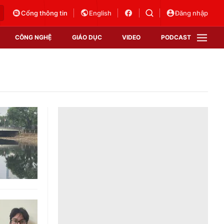
Cổng thông tin
English
Đăng nhập
CÔNG NGHỆ
GIÁO DỤC
VIDEO
PODCAST
VTV Money
VTV Thể thao
VTV Sức khoẻ
Bất động sản
Thị trường 24h
Tấm lòng Việt
Vươn mình bằng AI
VTV4
VTV8
VTV9
Lịch phát sóng
Giao lưu trực tuyến
Sự kiện