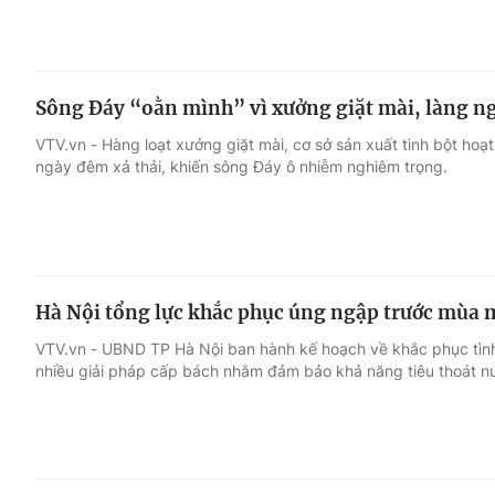
Sông Đáy “oằn mình” vì xưởng giặt mài, làng ngh
VTV.vn - Hàng loạt xưởng giặt mài, cơ sở sản xuất tinh bột ho
ngày đêm xả thải, khiến sông Đáy ô nhiễm nghiêm trọng.
Hà Nội tổng lực khắc phục úng ngập trước mùa
VTV.vn - UBND TP Hà Nội ban hành kế hoạch về khắc phục tình
nhiều giải pháp cấp bách nhằm đảm bảo khả năng tiêu thoát 