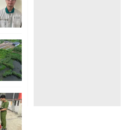
Liên hệ toà soạn
hệ tương lai