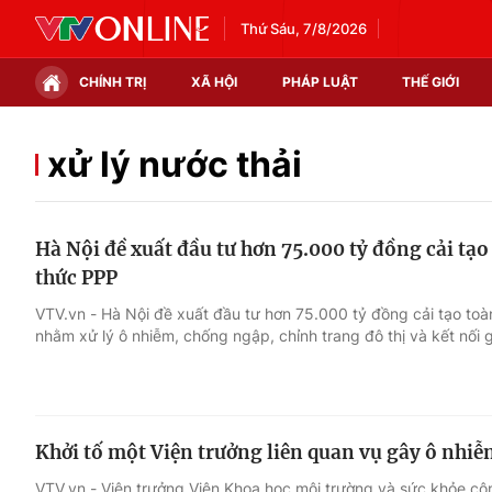
Thứ Sáu, 7/8/2026
CHÍNH TRỊ
XÃ HỘI
PHÁP LUẬT
THẾ GIỚI
Chính trị
Xã hội
xử lý nước thải
Thế giới
Kinh tế
Hà Nội đề xuất đầu tư hơn 75.000 tỷ đồng cải tạ
Tin tức
Tài chính
thức PPP
Thế giới đó đây
Thị trường
VTV.vn - Hà Nội đề xuất đầu tư hơn 75.000 tỷ đồng cải tạo to
nhằm xử lý ô nhiễm, chống ngập, chỉnh trang đô thị và kết nối 
Câu chuyện quốc tế
Góc doanh nghiệp
Dữ liệu và đời sống
Khởi tố một Viện trưởng liên quan vụ gây ô nhiễ
VTV.vn - Viện trưởng Viện Khoa học môi trường và sức khỏe c