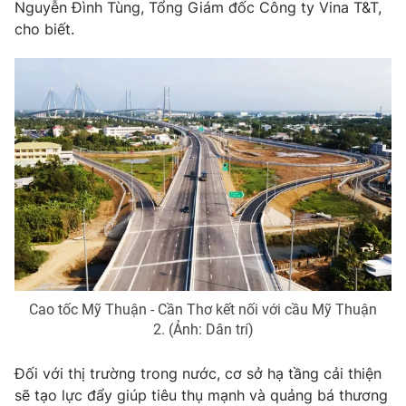
Nguyễn Đình Tùng, Tổng Giám đốc Công ty Vina T&T,
Photo
cho biết.
Infographic
Video
Shorts video
VTV Money
VTV Thể thao
VTV Sức khoẻ
Bất động sản
Thị trường 24h
Tấm lòng Việt
VTV4
Vươn mình bằng AI
Cao tốc Mỹ Thuận - Cần Thơ kết nối với cầu Mỹ Thuận
2. (Ảnh: Dân trí)
VTV9
VTV8
Đối với thị trường trong nước, cơ sở hạ tầng cải thiện
sẽ tạo lực đẩy giúp tiêu thụ mạnh và quảng bá thương
Liên hệ tòa soạn
English