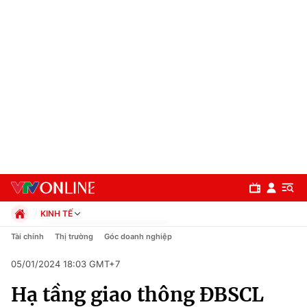
KINH TẾ
Chính trị
Tài chính
Thị trường
Góc doanh nghiệp
Xã hội
05/01/2024 18:03 GMT+7
Pháp luật
Chuyên mục
Kinh tế
Hạ tầng giao thông ĐBSCL
Thể thao