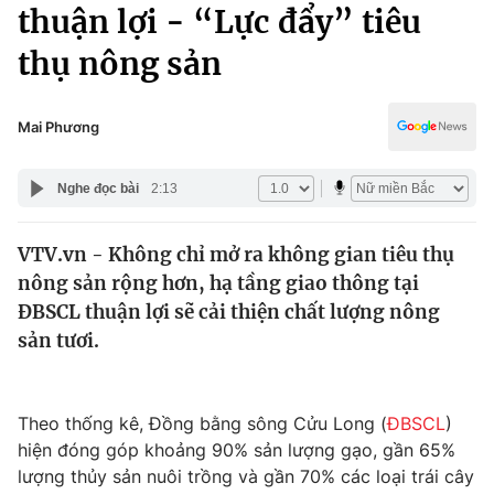
Chính trị
thuận lợi - “Lực đẩy” tiêu
Truyền hình
thụ nông sản
Văn hóa - Giải trí
Xã hội
Y tế
Đời sống
Mai Phương
Pháp luật
Công nghệ
Giáo dục
Nghe đọc bài
2:13
Y tế
VTV.vn - Không chỉ mở ra không gian tiêu thụ
Thế giới
nông sản rộng hơn, hạ tầng giao thông tại
Tin tức
ĐBSCL thuận lợi sẽ cải thiện chất lượng nông
Kinh tế
sản tươi.
Thế giới đó đây
Tài chính
Dữ liệu và đời sống
Câu chuyện quốc tế
Thị trường
Theo thống kê, Đồng bằng sông Cửu Long (
ĐBSCL
)
hiện đóng góp khoảng 90% sản lượng gạo, gần 65%
Truyền hình
Góc doanh nghiệp
lượng thủy sản nuôi trồng và gần 70% các loại trái cây