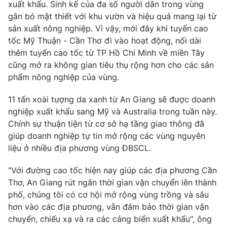
Phim VTV
xuất khẩu. Sinh kế của đa số người dân trong vùng
Giải trí
gắn bó mật thiết với khu vườn và hiệu quả mang lại từ
Hậu trường
sản xuất nông nghiệp. Vì vậy, mới đây khi tuyến cao
Điện ảnh
Đời sống
tốc Mỹ Thuận - Cần Thơ đi vào hoạt động, nối dài
Nhân vật
Âm nhạc
thêm tuyến cao tốc từ TP Hồ Chí Minh về miền Tây
Du lịch
Khán giả
cũng mở ra không gian tiêu thụ rộng hơn cho các sản
Giáo dục
Sao
phẩm nông nghiệp của vùng.
Làm đẹp
Giải sao mai
Tuyển sinh
Công nghệ
11 tấn xoài tượng da xanh từ An Giang sẽ được doanh
Chất lượng cuộc sống
Học trực tuyến
nghiệp xuất khẩu sang Mỹ và Australia trong tuần này.
Hitech Công nghệ tương lai
Chính sự thuận tiện từ cơ sở hạ tầng giao thông đã
Giao lưu trực tuyến
giúp doanh nghiệp tự tin mở rộng các vùng nguyên
Sản phẩm
liệu ở nhiều địa phương vùng ĐBSCL.
Lịch phát sóng
Thị trường
"Với đường cao tốc hiện nay giúp các địa phương Cần
Tư vấn
Thơ, An Giang rút ngắn thời gian vận chuyển lên thành
phố, chúng tôi có cơ hội mở rộng vùng trồng và sâu
Chuyên mục khác
hơn vào các địa phương, vẫn đảm bảo thời gian vận
Emagazine
Podcast
chuyển, chiếu xạ và ra các cảng biển xuất khẩu", ông