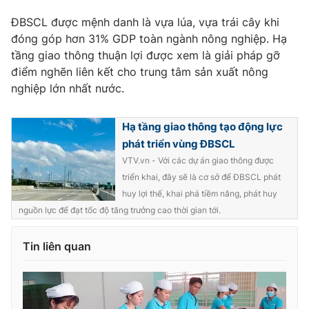
Ðiện thoại Thời báo VTV:
024.66 897 897
ĐBSCL được mệnh danh là vựa lúa, vựa trái cây khi
Email:
toasoan@vtv.vn
đóng góp hơn 31% GDP toàn ngành nông nghiệp. Hạ
Liên hệ quảng cáo:
024-7300.7108
tầng giao thông thuận lợi được xem là giải pháp gỡ
điểm nghẽn liên kết cho trung tâm sản xuất nông
nghiệp lớn nhất nước.
Hạ tầng giao thông tạo động lực
phát triển vùng ĐBSCL
VTV.vn - Với các dự án giao thông được
triển khai, đây sẽ là cơ sở để ĐBSCL phát
huy lợi thế, khai phá tiềm năng, phát huy
nguồn lực để đạt tốc độ tăng trưởng cao thời gian tới.
® Cấm sao chép dưới mọi hình thức nếu không có sự chấp
Tin liên quan
thuận bằng văn bản. Ghi rõ nguồn VTV.vn khi phát hành lại
thông tin từ website này.