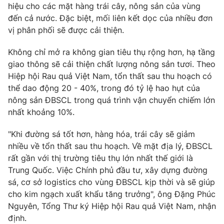
hiệu cho các mặt hàng trái cây, nông sản của vùng
đến cả nước. Đặc biệt, mối liên kết dọc của nhiều đơn
vị phân phối sẽ được cải thiện.
THỜI BÁO VTV
Không chỉ mở ra không gian tiêu thụ rộng hơn, hạ tầng
giao thông sẽ cải thiện chất lượng nông sản tươi. Theo
Hiệp hội Rau quả Việt Nam, tổn thất sau thu hoạch có
thể dao động 20 - 40%, trong đó tỷ lệ hao hụt của
Theo dõi báo trên
nông sản ĐBSCL trong quá trình vận chuyển chiếm lớn
nhất khoảng 10%.
Cơ quan chủ quản:
Đài Truyền hình Việt Nam
"Khi đường sá tốt hơn, hàng hóa, trái cây sẽ giảm
Cơ quan báo chí:
Thời báo VTV
nhiều về tổn thất sau thu hoạch. Về mặt địa lý, ĐBSCL
Giấy phép hoạt động báo in và báo điện tử số 483/GP-BTTTT
rất gần với thị trường tiêu thụ lớn nhất thế giới là
cấp ngày 29/12/2023
Trung Quốc. Việc Chính phủ đầu tư, xây dựng đường
Tổng Biên tập:
Vũ Thanh Thủy
sá, cơ sở logistics cho vùng ĐBSCL kịp thời và sẽ giúp
Phó Tổng Biên tập:
Nguyễn Thị Mỹ Hạnh, Phạm Quốc Thắng,
cho kim ngạch xuất khẩu tăng trưởng", ông Đặng Phúc
Nguyễn Trọng Ninh
Nguyên, Tổng Thư ký Hiệp hội Rau quả Việt Nam, nhận
Tổng đài VTV:
024.38 355 931 - 024.38 355 932
định.