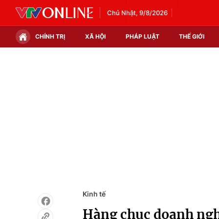
Chủ Nhật, 9/8/2026
CHÍNH TRỊ
XÃ HỘI
PHÁP LUẬT
THẾ GIỚI
Chính trị
Xã hội
Thế giới
Kinh tế
Tin tức
Tài chính
Thế giới đó đây
Thị trường
Câu chuyện quốc tế
Góc doanh nghiệp
Dữ liệu và đời sống
Kinh tế
Hàng chục doanh nghi