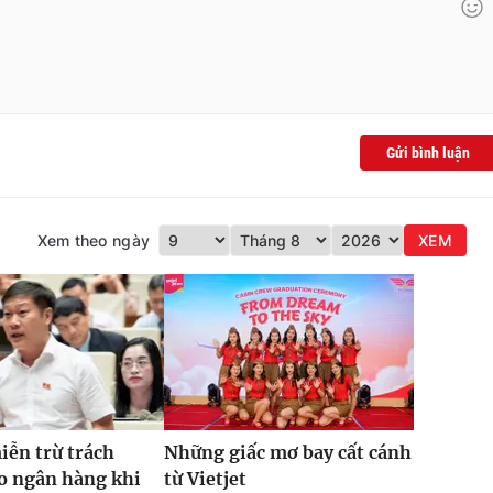
Gửi bình luận
Xem theo ngày
XEM
iễn trừ trách
Những giấc mơ bay cất cánh
o ngân hàng khi
từ Vietjet