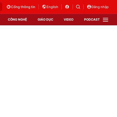
Cổng thông tin
English
Đăng nhập
CÔNG NGHỆ
GIÁO DỤC
VIDEO
PODCAST
VTV Money
VTV Thể thao
VTV Sức khoẻ
Bất động sản
Thị trường 24h
Tấm lòng Việt
Vươn mình bằng AI
VTV4
VTV8
VTV9
Lịch phát sóng
Giao lưu trực tuyến
Sự kiện