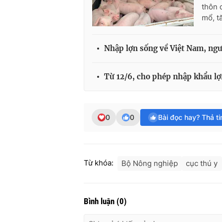
thôn 
mổ, t
Nhập lợn sống về Việt Nam, ngườ
Từ 12/6, cho phép nhập khẩu lợ
0
0
Bài đọc hay? Thả t
Từ khóa:
Bộ Nông nghiệp
cục thú y
Bình luận
(
0
)