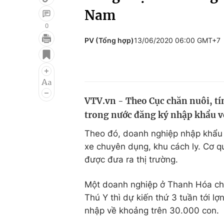
Nam
0
PV (Tổng hợp)
13/06/2020 06:00 GMT+7
Giải trí
Đời sống
Điện ảnh
Du lịch
Âm nhạc
Làm đẹp
VTV.vn - Theo Cục chăn nuôi, tí
Sao
Chất lượng cuộc sốn
trong nước đăng ký nhập khẩu v
Theo đó, doanh nghiệp nhập khẩu 
xe chuyên dụng, khu cách ly. Cơ q
được đưa ra thị trường.
Một doanh nghiệp ở Thanh Hóa cho
Thú Y thì dự kiến thứ 3 tuần tới l
nhập về khoảng trên 30.000 con.