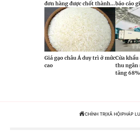
đơn hàng được chốt thành...
báo cáo g
Giá gạo châu Á duy trì ở mức
Cửa khẩu 
cao
thu ngân 
tăng 68
CHÍNH TRỊ
XÃ HỘI
PHÁP L