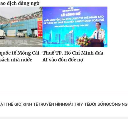
iao dịch đáng ngờ
quốc tế Móng Cái
Thuế TP. Hồ Chí Minh đưa
sách nhà nước
AI vào đôn đốc nợ
%
UẬT
THẾ GIỚI
KINH TẾ
TRUYỀN HÌNH
GIẢI TRÍ
Y TẾ
ĐỜI SỐNG
CÔNG NG