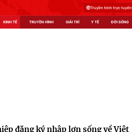
Truyền hình trực tuyến
KINH TẾ
TRUYỀN HÌNH
GIẢI TRÍ
Y TẾ
ĐỜI SỐNG
Pháp luật
Y tế
Truyền hình
Multimedia
Phim VTV
Video
Hậu trường
Shorts video
Nhân vật
Podcast
Khán giả
EMagazine
Giải sao mai
Photo
ệp đăng ký nhập lợn sống về Việt
Infographic