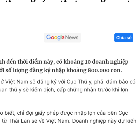
Góc ảnh
Giáo dục
Công nghệ
Chia sẻ
Tuyển sinh
Hitech Công ng
Học trực tuyến
Sản phẩm
nh đến thời điểm này, có khoảng 10 doanh nghiệp
g
Thị trường
ới số lượng đăng ký nhập khoảng 800.000 con.
Tư vấn
ở Việt Nam sẽ đăng ký với Cục Thú y, phải đảm bảo có
uan thú y sẽ kiểm dịch, cấp chứng nhận trước khi lợn
 biết, chỉ đợi giấy phép được nhập lợn của bên Cục
ợn từ Thái Lan sẽ về Việt Nam. Doanh nghiệp này dự kiến