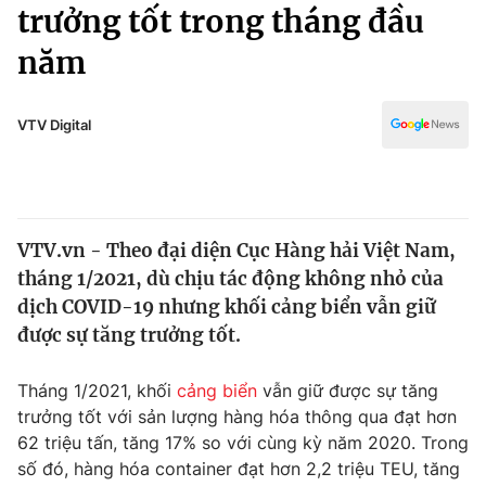
Chính trị
trưởng tốt trong tháng đầu
Truyền hình
năm
Văn hóa - Giải trí
Xã hội
Y tế
Đời sống
VTV Digital
Pháp luật
Công nghệ
Giáo dục
Y tế
VTV.vn - Theo đại diện Cục Hàng hải Việt Nam,
Thế giới
tháng 1/2021, dù chịu tác động không nhỏ của
Tin tức
dịch COVID-19 nhưng khối cảng biển vẫn giữ
Kinh tế
được sự tăng trưởng tốt.
Thế giới đó đây
Tài chính
Dữ liệu và đời sống
Câu chuyện quốc tế
Tháng 1/2021, khối
cảng biển
vẫn giữ được sự tăng
Thị trường
trưởng tốt với sản lượng hàng hóa thông qua đạt hơn
62 triệu tấn, tăng 17% so với cùng kỳ năm 2020. Trong
Truyền hình
Góc doanh nghiệp
số đó, hàng hóa container đạt hơn 2,2 triệu TEU, tăng