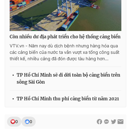
THỜI BÁO VTV
Còn nhiều dư địa phát triển cho hệ thống cảng biển
VTV.vn - Năm nay dù dịch bệnh nhưng hàng hóa qua
các cảng biển của nước ta vẫn vượt xa tổng công suất
Theo dõi báo trên
thiết kế, nhiều cảng đã đón được tàu hàng hơn...
Cơ quan chủ quản:
Đài Truyền hình Việt Nam
TP Hồ Chí Minh sẽ di dời toàn bộ cảng biển trên
Cơ quan báo chí:
Thời báo VTV
sông Sài Gòn
Giấy phép hoạt động báo in và báo điện tử số 483/GP-BTTTT
cấp ngày 29/12/2023
TP Hồ Chí Minh thu phí cảng biển từ năm 2021
Tổng Biên tập:
Vũ Thanh Thủy
Phó Tổng Biên tập:
Nguyễn Thị Mỹ Hạnh, Phạm Quốc Thắng,
Nguyễn Trọng Ninh
0
0
Tổng đài VTV:
024.38 355 931 - 024.38 355 932