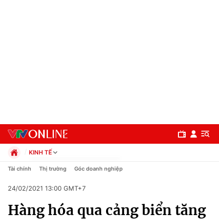
KINH TẾ
Chính trị
Tài chính
Thị trường
Góc doanh nghiệp
Xã hội
24/02/2021 13:00 GMT+7
Pháp luật
Chuyên mục
Kinh tế
Hàng hóa qua cảng biển tăng
Thể thao