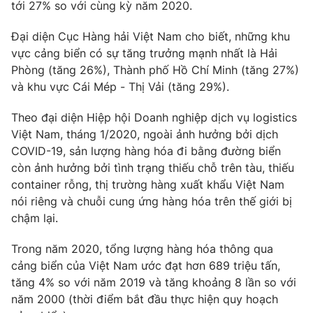
Phim VTV
tới 27% so với cùng kỳ năm 2020.
Giải trí
Hậu trường
Đại diện Cục Hàng hải Việt Nam cho biết, những khu
Điện ảnh
vực cảng biển có sự tăng trưởng mạnh nhất là Hải
Đời sống
Nhân vật
Phòng (tăng 26%), Thành phố Hồ Chí Minh (tăng 27%)
Âm nhạc
Du lịch
và khu vực Cái Mép - Thị Vải (tăng 29%).
Khán giả
Giáo dục
Sao
Làm đẹp
Giải sao mai
Theo đại diện Hiệp hội Doanh nghiệp dịch vụ logistics
Tuyển sinh
Việt Nam, tháng 1/2020, ngoài ảnh hưởng bởi dịch
Công nghệ
Chất lượng cuộc sống
COVID-19, sản lượng hàng hóa đi bằng đường biển
Học trực tuyến
Hitech Công nghệ tương lai
còn ảnh hưởng bởi tình trạng thiếu chỗ trên tàu, thiếu
Giao lưu trực tuyến
container rỗng, thị trường hàng xuất khẩu Việt Nam
Sản phẩm
nói riêng và chuỗi cung ứng hàng hóa trên thế giới bị
Lịch phát sóng
chậm lại.
Thị trường
Trong năm 2020, tổng lượng hàng hóa thông qua
Tư vấn
cảng biển của Việt Nam ước đạt hơn 689 triệu tấn,
Chuyên mục khác
tăng 4% so với năm 2019 và tăng khoảng 8 lần so với
Emagazine
Podcast
năm 2000 (thời điểm bắt đầu thực hiện quy hoạch