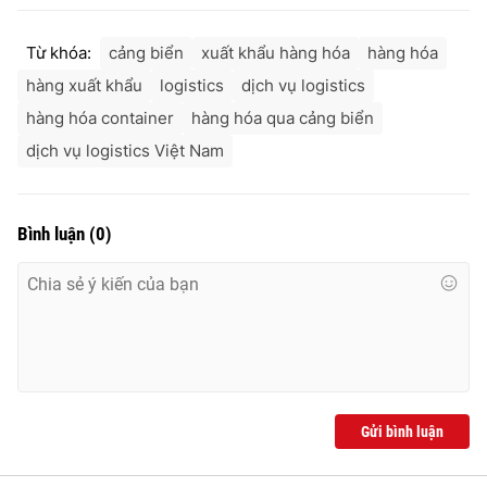
Ðiện thoại Thời báo VTV:
024.66 897 897
Email:
toasoan@vtv.vn
Từ khóa:
cảng biển
xuất khẩu hàng hóa
hàng hóa
Liên hệ quảng cáo:
024-7300.7108
hàng xuất khẩu
logistics
dịch vụ logistics
hàng hóa container
hàng hóa qua cảng biển
dịch vụ logistics Việt Nam
Bình luận
(
0
)
® Cấm sao chép dưới mọi hình thức nếu không có sự chấp
thuận bằng văn bản. Ghi rõ nguồn VTV.vn khi phát hành lại
thông tin từ website này.
Gửi bình luận