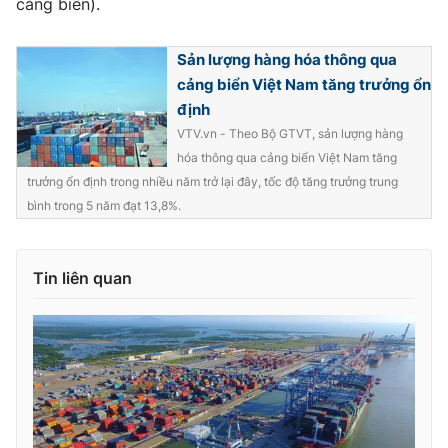
cảng biển).
Photo
Infographic
Sản lượng hàng hóa thông qua
cảng biển Việt Nam tăng trưởng ổn
Video
Shorts video
định
VTV.vn - Theo Bộ GTVT, sản lượng hàng
VTV Money
VTV Thể thao
hóa thông qua cảng biển Việt Nam tăng
trưởng ổn định trong nhiều năm trở lại đây, tốc độ tăng trưởng trung
VTV Sức khoẻ
Bất động sản
bình trong 5 năm đạt 13,8%.
Thị trường 24h
Tấm lòng Việt
Tin liên quan
VTV4
Vươn mình bằng AI
VTV9
VTV8
Liên hệ tòa soạn
English