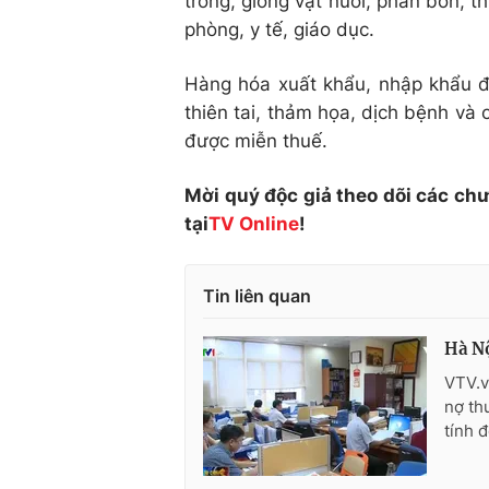
trồng, giống vật nuôi, phân bón, t
phòng, y tế, giáo dục.
Hàng hóa xuất khẩu, nhập khẩu để
thiên tai, thảm họa, dịch bệnh và
được miễn thuế.
Mời quý độc giả theo dõi các ch
tại
TV Online
!
Tin liên quan
Hà Nộ
VTV.v
nợ th
tính 