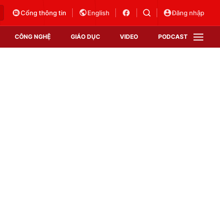
Cổng thông tin
English
Đăng nhập
CÔNG NGHỆ
GIÁO DỤC
VIDEO
PODCAST
VTV Money
VTV Thể thao
VTV Sức khoẻ
Bất động sản
Thị trường 24h
Tấm lòng Việt
Vươn mình bằng AI
VTV4
VTV8
VTV9
Lịch phát sóng
Giao lưu trực tuyến
Sự kiện