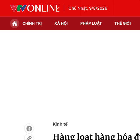
Chủ Nhật, 9/8/2026
CHÍNH TRỊ
XÃ HỘI
PHÁP LUẬT
THẾ GIỚI
Chính trị
Xã hội
Thế giới
Kinh tế
Tin tức
Tài chính
Thế giới đó đây
Thị trường
Câu chuyện quốc tế
Góc doanh nghiệp
Dữ liệu và đời sống
Kinh tế
Hàng loạt hàng hóa đ