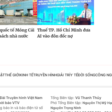
quốc tế Móng Cái
Thuế TP. Hồ Chí Minh đưa
sách nhà nước
AI vào đôn đốc nợ
%
UẬT
THẾ GIỚI
KINH TẾ
TRUYỀN HÌNH
GIẢI TRÍ
Y TẾ
ĐỜI SỐNG
CÔNG NG
Đài Truyền hình Việt Nam
Tổng Biên tập:
Vũ Thanh Thủy
hời báo VTV
Phó Tổng Biên tập:
Nguyễn Thị Mỹ Hạ
g báo in và báo điện tử số
Nguyễn Trọng Ninh