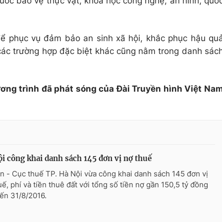
huốc bảo vệ thực vật, khoa học công nghệ, an ninh, quố
 phục vụ đảm bảo an sinh xã hội, khắc phục hậu qu
 các trường hợp đặc biệt khác cũng nằm trong danh sác
ương trình đã phát sóng của Đài Truyền hình Việt Na
i công khai danh sách 145 đơn vị nợ thuế
n - Cục thuế TP. Hà Nội vừa công khai danh sách 145 đơn vị
uế, phí và tiền thuê đất với tổng số tiền nợ gần 150,5 tỷ đồng
đến 31/8/2016.