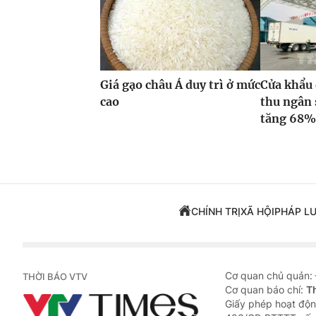
Giá gạo châu Á duy trì ở mức
Cửa khẩu 
cao
thu ngân 
tăng 68
CHÍNH TRỊ
XÃ HỘI
PHÁP L
Cơ quan chủ quản:
THỜI BÁO VTV
Cơ quan báo chí:
T
Giấy phép hoạt độn