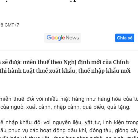
Góc ảnh
:38 GMT+7
Giáo dục
Công nghệ
Chia sẻ
Tuyển sinh
Hitech Công ng
Học trực tuyến
Sản phẩm
 sẽ được miễn thuế theo Nghị định mới của Chính
g
Thị trường
 thi hành Luật thuế xuất khẩu, thuế nhập khẩu mới
Tư vấn
miễn thuế đối với nhiều mặt hàng như hàng hóa của t
 của người xuất cảnh, nhập cảnh, quà biếu, quà tặng.
 nhập khẩu đối với nguyên liệu, vật tư, linh kiện tron
ẩu phục vụ các hoạt động dầu khí, đóng tàu, giống câ