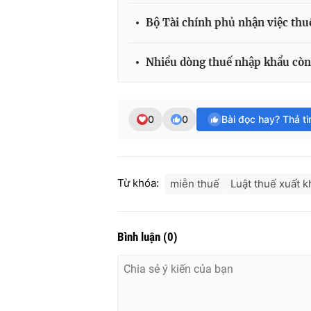
Bộ Tài chính phủ nhận việc thu
Nhiều dòng thuế nhập khẩu cò
0
0
Bài đọc hay? Thả t
Từ khóa:
miễn thuế
Luật thuế xuất k
Bình luận
(
0
)