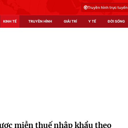
Truyền hình trực tuyến
KINH TẾ
TRUYỀN HÌNH
GIẢI TRÍ
Y TẾ
ĐỜI SỐNG
Pháp luật
Y tế
Truyền hình
Multimedia
Phim VTV
Video
Hậu trường
Shorts video
Nhân vật
Podcast
Khán giả
EMagazine
Giải sao mai
Photo
ược miễn thuế nhập khẩu theo
Infographic