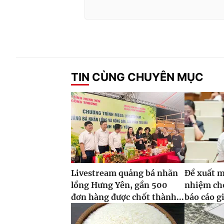
TIN CÙNG CHUYÊN MỤC
Livestream quảng bá nhãn
Đề xuất m
lồng Hưng Yên, gần 500
nhiệm ch
đơn hàng được chốt thành...
báo cáo g