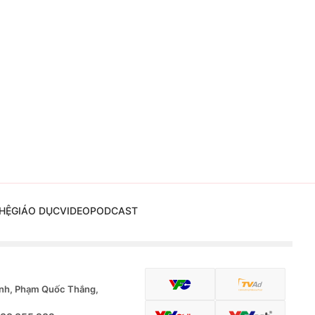
HỆ
GIÁO DỤC
VIDEO
PODCAST
nh, Phạm Quốc Thắng,