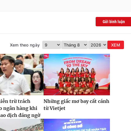
Gửi bình luận
Xem theo ngày
XEM
iễn trừ trách
Những giấc mơ bay cất cánh
o ngân hàng khi
từ Vietjet
iao dịch đáng ngờ