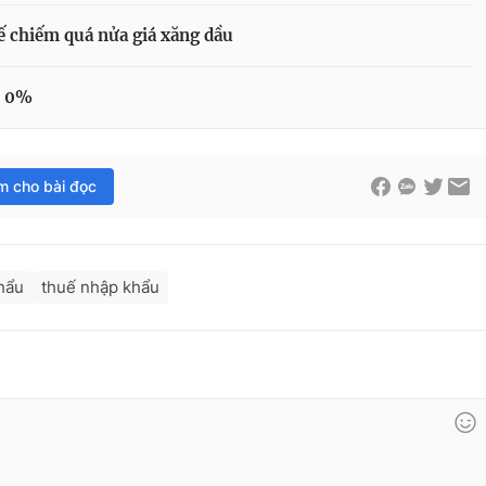
ế chiếm quá nửa giá xăng dầu
n 0%
im cho bài đọc
hẩu
thuế nhập khẩu