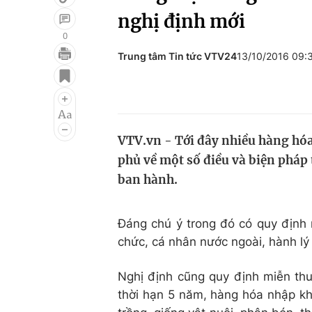
nghị định mới
0
Trung tâm Tin tức VTV24
13/10/2016 09
Giải trí
Đời sống
Điện ảnh
Du lịch
Âm nhạc
Làm đẹp
VTV.vn - Tới đây nhiều hàng hóa
Sao
Chất lượng cuộc sốn
phủ về một số điều và biện pháp
ban hành.
Đáng chú ý trong đó có quy định 
chức, cá nhân nước ngoài, hành lý
Nghị định cũng quy định miễn thuế
thời hạn 5 năm, hàng hóa nhập kh