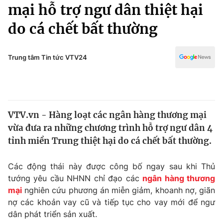
Chính trị
mại hỗ trợ ngư dân thiệt hại
Truyền hình
do cá chết bất thường
Văn hóa - Giải trí
Xã hội
Y tế
Đời sống
Trung tâm Tin tức VTV24
Pháp luật
Công nghệ
Giáo dục
Y tế
VTV.vn - Hàng loạt các ngân hàng thương mại
Thế giới
vừa đưa ra những chương trình hỗ trợ ngư dân 4
Tin tức
tỉnh miền Trung thiệt hại do cá chết bất thường.
Kinh tế
Thế giới đó đây
Các động thái này được công bố ngay sau khi Thủ
Tài chính
Dữ liệu và đời sống
tướng yêu cầu NHNN chỉ đạo các
ngân hàng thương
Câu chuyện quốc tế
Thị trường
mại
nghiên cứu phương án miễn giảm, khoanh nợ, giãn
nợ các khoản vay cũ và tiếp tục cho vay mới để ngư
Truyền hình
Góc doanh nghiệp
dân phát triển sản xuất.