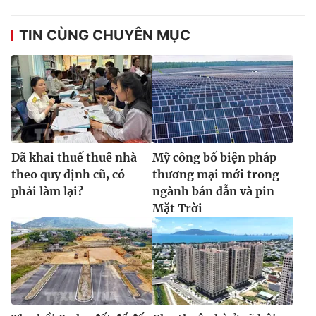
Ðiện thoại Thời báo VTV:
024.66 897 897
Email:
toasoan@vtv.vn
TIN CÙNG CHUYÊN MỤC
Liên hệ quảng cáo:
024-7300.7108
Đã khai thuế thuê nhà
Mỹ công bố biện pháp
theo quy định cũ, có
thương mại mới trong
phải làm lại?
ngành bán dẫn và pin
Mặt Trời
® Cấm sao chép dưới mọi hình thức nếu không có sự chấp
thuận bằng văn bản. Ghi rõ nguồn VTV.vn khi phát hành lại
thông tin từ website này.