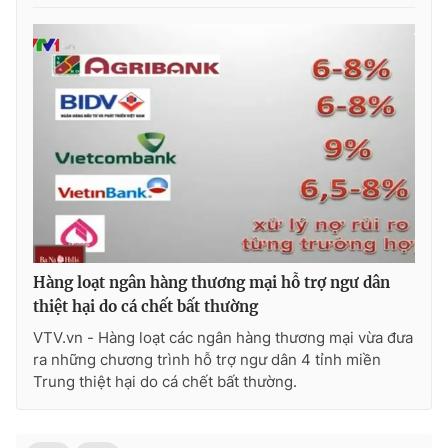
Photo
Infographic
Video
Shorts video
VTV Money
VTV Thể thao
VTV Sức khoẻ
Bất động sản
Thị trường 24h
Tấm lòng Việt
Hàng loạt ngân hàng thương mại hỗ trợ ngư dân
thiệt hại do cá chết bất thường
VTV4
Vươn mình bằng AI
VTV.vn - Hàng loạt các ngân hàng thương mại vừa đưa
ra những chương trình hỗ trợ ngư dân 4 tỉnh miền
VTV9
VTV8
Trung thiệt hại do cá chết bất thường.
Liên hệ tòa soạn
English