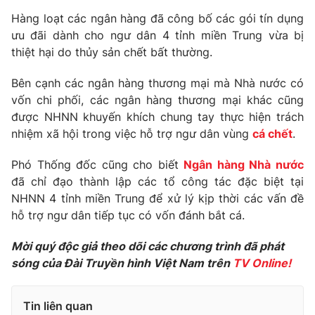
Phim VTV
Giải trí
Hàng loạt các ngân hàng đã công bố các gói tín dụng
Hậu trường
ưu đãi dành cho ngư dân 4 tỉnh miền Trung vừa bị
Điện ảnh
thiệt hại do thủy sản chết bất thường.
Đời sống
Nhân vật
Âm nhạc
Bên cạnh các ngân hàng thương mại mà Nhà nước có
Du lịch
Khán giả
Giáo dục
vốn chi phối, các ngân hàng thương mại khác cũng
Sao
Làm đẹp
Giải sao mai
được NHNN khuyến khích chung tay thực hiện trách
Tuyển sinh
nhiệm xã hội trong việc hỗ trợ ngư dân vùng
cá chết
.
Công nghệ
Chất lượng cuộc sống
Học trực tuyến
Phó Thống đốc cũng cho biết
Ngân hàng Nhà nước
Hitech Công nghệ tương lai
Giao lưu trực tuyến
đã chỉ đạo thành lập các tổ công tác đặc biệt tại
Sản phẩm
NHNN 4 tỉnh miền Trung để xử lý kịp thời các vấn đề
hỗ trợ ngư dân tiếp tục có vốn đánh bắt cá.
Lịch phát sóng
Thị trường
Mời quý độc giả theo dõi các chương trình đã phát
Tư vấn
sóng của Đài Truyền hình Việt Nam trên
TV Online!
Chuyên mục khác
Emagazine
Podcast
Tin liên quan