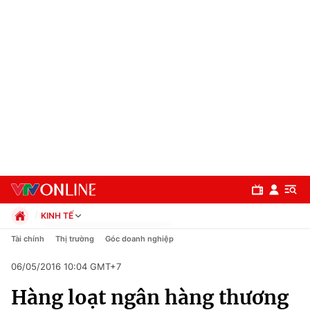
KINH TẾ
Chính trị
Tài chính
Thị trường
Góc doanh nghiệp
Xã hội
06/05/2016 10:04 GMT+7
Pháp luật
Chuyên mục
Kinh tế
Hàng loạt ngân hàng thương
Thể thao