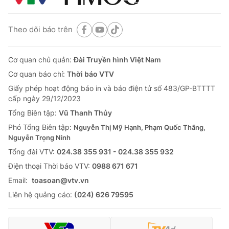
Theo dõi báo trên
Cơ quan chủ quản:
Đài Truyền hình Việt Nam
Cơ quan báo chí:
Thời báo VTV
Giấy phép hoạt động báo in và báo điện tử số 483/GP-BTTTT
cấp ngày 29/12/2023
Tổng Biên tập:
Vũ Thanh Thủy
Phó Tổng Biên tập:
Nguyễn Thị Mỹ Hạnh, Phạm Quốc Thắng,
Nguyễn Trọng Ninh
Tổng đài VTV:
024.38 355 931 - 024.38 355 932
Ðiện thoại Thời báo VTV:
0988 671 671
Email:
toasoan@vtv.vn
Liên hệ quảng cáo:
(024) 626 79595