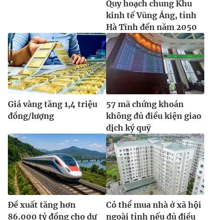
Quy hoạch chung Khu
Ðiện thoại Thời báo VTV:
024.66 897 897
kinh tế Vũng Áng, tỉnh
Email:
toasoan@vtv.vn
Hà Tĩnh đến năm 2050
Liên hệ quảng cáo:
024-7300.7108
Giá vàng tăng 1,4 triệu
57 mã chứng khoán
đồng/lượng
không đủ điều kiện giao
dịch ký quỹ
® Cấm sao chép dưới mọi hình thức nếu không có sự chấp
thuận bằng văn bản. Ghi rõ nguồn VTV.vn khi phát hành lại
thông tin từ website này.
Đề xuất tăng hơn
Có thể mua nhà ở xã hội
86.000 tỷ đồng cho dự
ngoài tỉnh nếu đủ điều