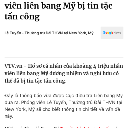
Chính trị
viên liên bang Mỹ bị tin tặc
Truyền hình
tấn công
Văn hóa - Giải trí
Xã hội
Y tế
Đời sống
Lê Tuyển - Thường trú Đài THVN tại New York, Mỹ
Pháp luật
Công nghệ
Giáo dục
Y tế
VTV.vn - Hồ sơ cá nhân của khoảng 4 triệu nhân
Thế giới
viên liên bang Mỹ đương nhiệm và nghỉ hưu có
Tin tức
thể đã bị tin tặc tấn công.
Kinh tế
Thế giới đó đây
Đây là thông báo vừa được Cục điều tra Liên bang Mỹ
Tài chính
Dữ liệu và đời sống
đưa ra. Phóng viên Lê Tuyển, Thường trú Đài THVN tại
Câu chuyện quốc tế
Thị trường
New York, Mỹ sẽ cho biết thông tin chi tiết về vấn đề
này.
Truyền hình
Góc doanh nghiệp