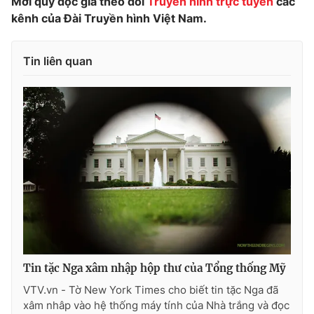
Mời quý độc giả theo dõi
Truyền hình trực tuyến
các
Phim VTV
Giải trí
kênh của Đài Truyền hình Việt Nam.
Hậu trường
Điện ảnh
Đời sống
Nhân vật
Tin liên quan
Âm nhạc
Du lịch
Khán giả
Giáo dục
Sao
Làm đẹp
Giải sao mai
Tuyển sinh
Công nghệ
Chất lượng cuộc sống
Học trực tuyến
Hitech Công nghệ tương lai
Giao lưu trực tuyến
Sản phẩm
Lịch phát sóng
Thị trường
Tư vấn
Tin tặc Nga xâm nhập hộp thư của Tổng thống Mỹ
Chuyên mục khác
VTV.vn - Tờ New York Times cho biết tin tặc Nga đã
Emagazine
Podcast
xâm nhâp vào hệ thống máy tính của Nhà trắng và đọc