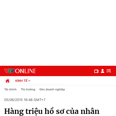
KINH TẾ
Chính trị
Tài chính
Thị trường
Góc doanh nghiệp
Xã hội
05/06/2015 16:48 GMT+7
Pháp luật
Chuyên mục
Kinh tế
Hàng triệu hồ sơ của nhân
Thể thao