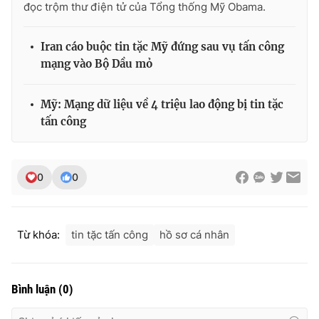
đọc trộm thư điện tử của Tổng thống Mỹ Obama.
Photo
Infographic
Iran cáo buộc tin tặc Mỹ đứng sau vụ tấn công
mạng vào Bộ Dầu mỏ
Video
Shorts video
Mỹ: Mạng dữ liệu về 4 triệu lao động bị tin tặc
VTV Money
VTV Thể thao
tấn công
VTV Sức khoẻ
Bất động sản
0
0
Thị trường 24h
Tấm lòng Việt
VTV4
Vươn mình bằng AI
Từ khóa:
tin tặc tấn công
hồ sơ cá nhân
VTV9
VTV8
Bình luận
(
0
)
Liên hệ tòa soạn
English