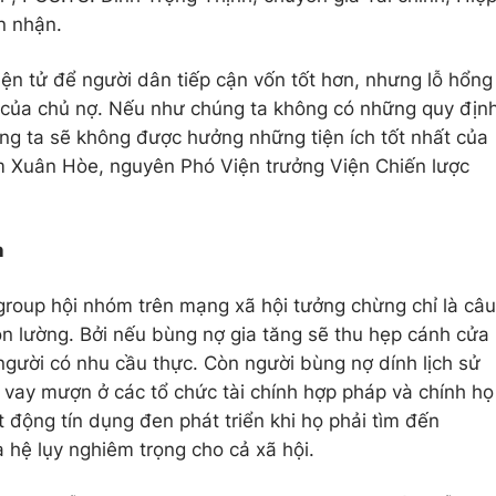
n nhận.
ện tử để người dân tiếp cận vốn tốt hơn, nhưng lỗ hổng
n của chủ nợ. Nếu như chúng ta không có những quy địn
ng ta sẽ không được hưởng những tiện ích tốt nhất của
m Xuân Hòe, nguyên Phó Viện trưởng Viện Chiến lược
n
roup hội nhóm trên mạng xã hội tưởng chừng chỉ là câu
n lường. Bởi nếu bùng nợ gia tăng sẽ thu hẹp cánh cửa
người có nhu cầu thực. Còn người bùng nợ dính lịch sử
ục vay mượn ở các tổ chức tài chính hợp pháp và chính họ
t động tín dụng đen phát triển khi họ phải tìm đến
 hệ lụy nghiêm trọng cho cả xã hội.