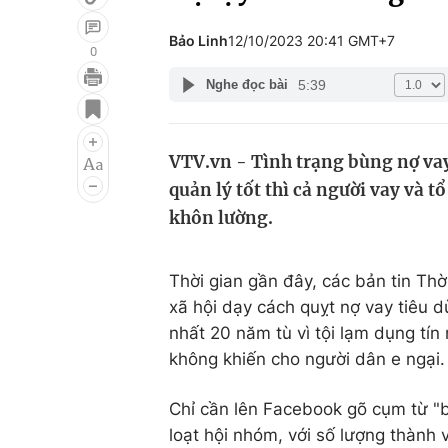
Bảo Linh
12/10/2023 20:41 GMT+7
0
5:39
Nghe đọc bài
Giải trí
Đời sống
Điện ảnh
Du lịch
VTV.vn - Tình trạng bùng nợ vay
Âm nhạc
Làm đẹp
quản lý tốt thì cả người vay và t
Sao
Chất lượng cuộc sốn
khôn lường.
Thời gian gần đây, các bản tin Thờ
xã hội dạy cách quỵt nợ vay tiêu 
nhất 20 năm tù vì tội lạm dụng tín
không khiến cho người dân e ngại.
Chỉ cần lên Facebook gõ cụm từ "b
loạt hội nhóm, với số lượng thành 