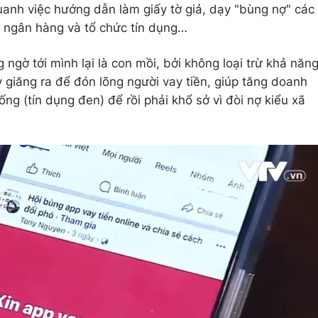
uanh việc hướng dẫn làm giấy tờ giả, dạy "bùng nợ" các
h, ngân hàng và tổ chức tín dụng…
 ngờ tới mình lại là con mồi, bởi không loại trừ khả năn
y giăng ra để đón lõng người vay tiền, giúp tăng doanh
ng (tín dụng đen) để rồi phải khổ sở vì đòi nợ kiểu xã