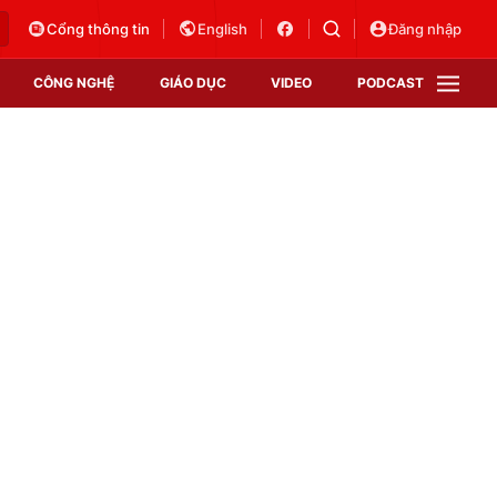
Cổng thông tin
English
Đăng nhập
CÔNG NGHỆ
GIÁO DỤC
VIDEO
PODCAST
VTV Money
VTV Thể thao
VTV Sức khoẻ
Bất động sản
Thị trường 24h
Tấm lòng Việt
Vươn mình bằng AI
VTV4
VTV8
VTV9
Lịch phát sóng
Giao lưu trực tuyến
Sự kiện