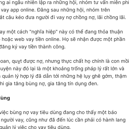
g ai ngẫu nhiên lập ra những hội, nhóm tư vấn miễn ph
n vay app online. Đằng sau những hội, nhóm trên
t câu kéo đưa người đi vay nợ chồng nợ, lãi chồng lãi.
ay một cách "nghĩa hiệp" này có thể đang thỏa thuận
p hoặc web vay tiền online. Họ sẽ nhận được một phần
đăng ký vay tiền thành công.
oan, quỵt được nợ, nhưng thực chất họ chính là con mồ
yện này đó lại là một khoảng trống pháp lý rất lớn và
h quản lý hợp lý đã dẫn tới những hệ lụy ghê gớm, thậm
khi gia tăng bùng nợ, gia tăng tín dụng đen.
 dùng
, việc bùng nợ vay tiêu dùng đang cho thấy một báo
 người vay, cũng như đã đến lúc cần phải có hành lang
quản lý việc cho vay tiêu dùng.