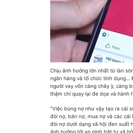
Chịu ảnh hưởng lớn nhất từ làn són
ngân hàng và tổ chức tính dụng… Đặ
người vay vốn càng chây ỳ, càng b
thậm chí quay lại đe dọa và hành 
"Việc bùng nợ như vậy tạo ra cái sự
đòi nợ, bán nợ, mua nợ và các cái 
đòi nợ dưới dạng xã hội đen xuất h
ảnh hưởng tới an ninh trật tự xã h