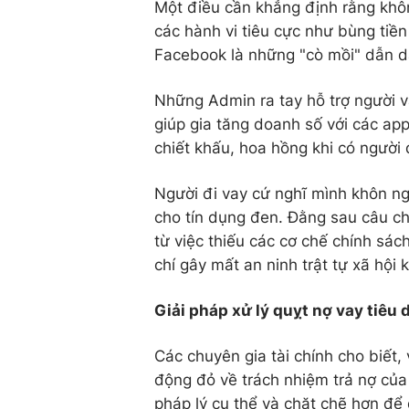
Một điều cần khẳng định rằng khôn
các hành vi tiêu cực như bùng tiề
Facebook là những "cò mồi" dẫn dắ
Những Admin ra tay hỗ trợ người v
giúp gia tăng doanh số với các ap
chiết khấu, hoa hồng khi có người 
Người đi vay cứ nghĩ mình khôn ng
cho tín dụng đen. Đằng sau câu chu
từ việc thiếu các cơ chế chính sác
chí gây mất an ninh trật tự xã hội 
Giải pháp xử lý quỵt nợ vay tiêu
Các chuyên gia tài chính cho biết
động đỏ về trách nhiệm trả nợ của
pháp lý cụ thể và chặt chẽ hơn để 