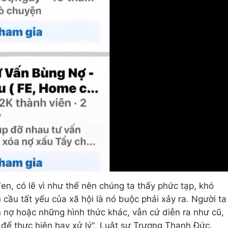
đen, có lẽ vì như thế nên chúng ta thấy phức tạp, khó
cầu tất yếu của xã hội là nó buộc phải xảy ra. Người ta
 nợ hoặc những hình thức khác, vẫn cứ diễn ra như cũ,
để thực hiện hay xử lý", Luật sư Trương Thanh Đức,