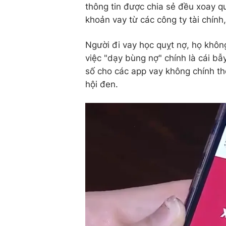
thông tin được chia sẻ đều xoay q
khoản vay từ các công ty tài chín
Người đi vay học quỵt nợ, họ không
việc "dạy bùng nợ" chính là cái bẫ
số cho các app vay không chính thố
hội đen.