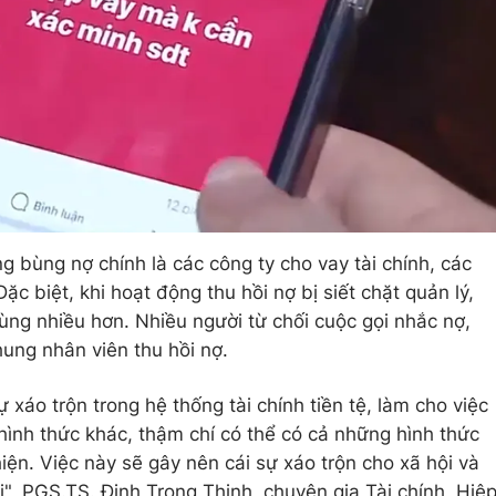
g bùng nợ chính là các công ty cho vay tài chính, các
c biệt, khi hoạt động thu hồi nợ bị siết chặt quản lý,
ùng nhiều hơn. Nhiều người từ chối cuộc gọi nhắc nợ,
hung nhân viên thu hồi nợ.
 xáo trộn trong hệ thống tài chính tiền tệ, làm cho việc
hình thức khác, thậm chí có thể có cả những hình thức
iện. Việc này sẽ gây nên cái sự xáo trộn cho xã hội và
ội", PGS.TS. Đinh Trọng Thịnh, chuyên gia Tài chính, Hiệ