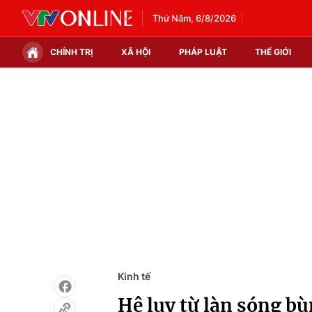
Thứ Năm, 6/8/2026
CHÍNH TRỊ
XÃ HỘI
PHÁP LUẬT
THẾ GIỚI
Chính trị
Xã hội
Thế giới
Kinh tế
Tin tức
Tài chính
Thế giới đó đây
Thị trường
Câu chuyện quốc tế
Góc doanh nghiệp
Dữ liệu và đời sống
Kinh tế
Hệ lụy từ làn sóng bù