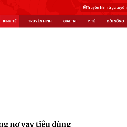
Truyền hình trực tuyến
KINH TẾ
TRUYỀN HÌNH
GIẢI TRÍ
Y TẾ
ĐỜI SỐNG
Pháp luật
Y tế
Truyền hình
Multimedia
Phim VTV
Video
Hậu trường
Shorts video
Nhân vật
Podcast
Khán giả
EMagazine
Giải sao mai
Photo
ng nợ vay tiêu dùng
Infographic