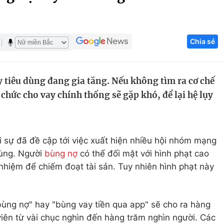
Góc ảnh
Chia sẻ
Giáo dục
Công nghệ
Tuyển sinh
Hitech Công ng
 tiêu dùng đang gia tăng. Nếu không tìm ra cơ chế
Học trực tuyến
Sản phẩm
ổ chức cho vay chính thống sẽ gặp khó, để lại hệ lụy
g
Thị trường
Tư vấn
i sự đã đề cập tới việc xuất hiện nhiều hội nhóm mạng
dùng. Người
bùng nợ
có thể đối mặt với hình phạt cao
 nhiệm để chiếm đoạt tài sản. Tuy nhiên hình phạt này
ùng nợ" hay "bùng vay tiền qua app" sẽ cho ra hàng
viên từ vài chục nghìn đến hàng trăm nghìn người. Các