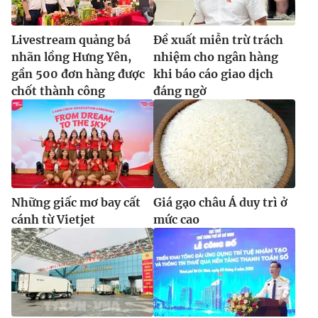
Livestream quảng bá
Đề xuất miễn trừ trách
nhãn lồng Hưng Yên,
nhiệm cho ngân hàng
gần 500 đơn hàng được
khi báo cáo giao dịch
chốt thành công
đáng ngờ
Những giấc mơ bay cất
Giá gạo châu Á duy trì ở
cánh từ Vietjet
mức cao