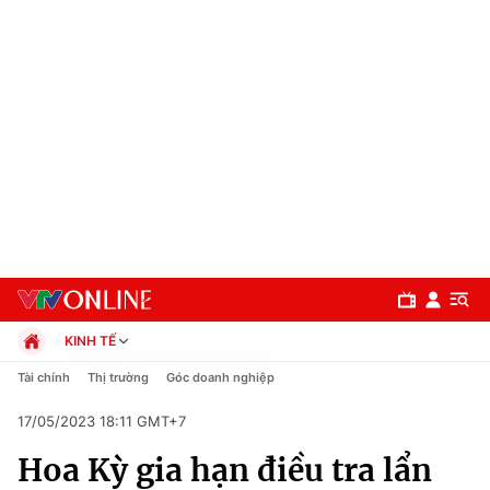
KINH TẾ
Chính trị
Tài chính
Thị trường
Góc doanh nghiệp
Xã hội
17/05/2023 18:11 GMT+7
Pháp luật
Chuyên mục
Kinh tế
Hoa Kỳ gia hạn điều tra lẩn
Thể thao