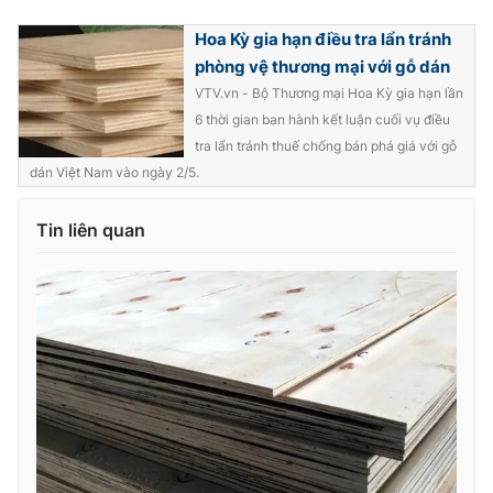
Photo
Infographic
Hoa Kỳ gia hạn điều tra lẩn tránh
phòng vệ thương mại với gỗ dán
VTV.vn - Bộ Thương mại Hoa Kỳ gia hạn lần
Video
Shorts video
6 thời gian ban hành kết luận cuối vụ điều
tra lẩn tránh thuế chống bán phá giá với gỗ
VTV Money
VTV Thể thao
dán Việt Nam vào ngày 2/5.
VTV Sức khoẻ
Bất động sản
Tin liên quan
Thị trường 24h
Tấm lòng Việt
VTV4
Vươn mình bằng AI
VTV9
VTV8
Liên hệ tòa soạn
English