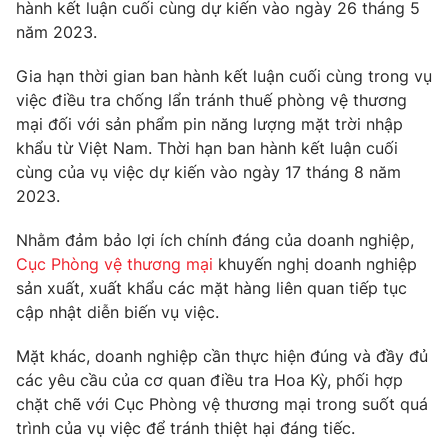
Phim VTV
hành kết luận cuối cùng dự kiến vào ngày 26 tháng 5
Giải trí
năm 2023.
Hậu trường
Điện ảnh
Gia hạn thời gian ban hành kết luận cuối cùng trong vụ
Đời sống
Nhân vật
việc điều tra chống lẩn tránh thuế phòng vệ thương
Âm nhạc
Du lịch
mại đối với sản phẩm pin năng lượng mặt trời nhập
Khán giả
Giáo dục
Sao
khẩu từ Việt Nam. Thời hạn ban hành kết luận cuối
Làm đẹp
Giải sao mai
cùng của vụ việc dự kiến vào ngày 17 tháng 8 năm
Tuyển sinh
Công nghệ
2023.
Chất lượng cuộc sống
Học trực tuyến
Hitech Công nghệ tương lai
Nhằm đảm bảo lợi ích chính đáng của doanh nghiệp,
Giao lưu trực tuyến
Cục Phòng vệ thương mại
khuyến nghị doanh nghiệp
Sản phẩm
sản xuất, xuất khẩu các mặt hàng liên quan tiếp tục
Lịch phát sóng
cập nhật diễn biến vụ việc.
Thị trường
Mặt khác, doanh nghiệp cần thực hiện đúng và đầy đủ
Tư vấn
các yêu cầu của cơ quan điều tra Hoa Kỳ, phối hợp
Chuyên mục khác
chặt chẽ với Cục Phòng vệ thương mại trong suốt quá
Emagazine
Podcast
trình của vụ việc để tránh thiệt hại đáng tiếc.