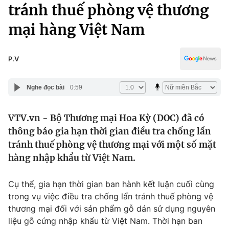
Chính trị
tránh thuế phòng vệ thương
Truyền hình
mại hàng Việt Nam
Văn hóa - Giải trí
Xã hội
Y tế
Đời sống
P.V
Pháp luật
Công nghệ
Giáo dục
Nghe đọc bài
0:59
Y tế
VTV.vn - Bộ Thương mại Hoa Kỳ (DOC) đã có
Thế giới
thông báo gia hạn thời gian điều tra chống lẩn
Tin tức
tránh thuế phòng vệ thương mại với một số mặt
Kinh tế
hàng nhập khẩu từ Việt Nam.
Thế giới đó đây
Tài chính
Dữ liệu và đời sống
Câu chuyện quốc tế
Cụ thể, gia hạn thời gian ban hành kết luận cuối cùng
Thị trường
trong vụ việc điều tra chống lẩn tránh thuế phòng vệ
thương mại đối với sản phẩm gỗ dán sử dụng nguyên
Truyền hình
Góc doanh nghiệp
liệu gỗ cứng nhập khẩu từ Việt Nam. Thời hạn ban