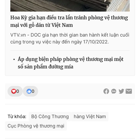
Hoa Kỳ gia hạn điều tra lẩn tránh phòng vệ thương
mại với gỗ dán từ Việt Nam
THỜI BÁO VTV
VTV.vn - DOC gia hạn thời gian ban hành kết luận cuối
cùng trong vụ việc này đến ngày 17/10/2022.
Áp dụng biện pháp phòng vệ thương mại một
Theo dõi báo trên
số sản phẩm đường mía
Cơ quan chủ quản:
Đài Truyền hình Việt Nam
Cơ quan báo chí:
Thời báo VTV
0
0
Giấy phép hoạt động báo in và báo điện tử số 483/GP-BTTTT
cấp ngày 29/12/2023
Tổng Biên tập:
Vũ Thanh Thủy
Từ khóa:
Bộ Công Thương
hàng Việt Nam
Phó Tổng Biên tập:
Nguyễn Thị Mỹ Hạnh, Phạm Quốc Thắng,
Cục Phòng vệ thương mại
Nguyễn Trọng Ninh
Tổng đài VTV:
024.38 355 931 - 024.38 355 932