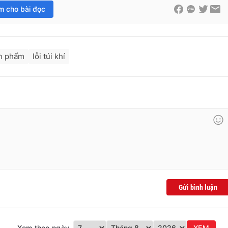
im cho bài đọc
ản phẩm
lỗi túi khí
Gửi bình luận
Xem theo ngày
XEM