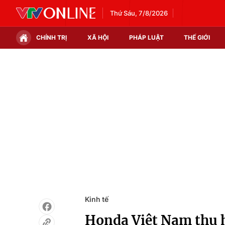
Thứ Sáu, 7/8/2026
CHÍNH TRỊ
XÃ HỘI
PHÁP LUẬT
THẾ GIỚI
Chính trị
Xã hội
Thế giới
Kinh tế
Tin tức
Tài chính
Thế giới đó đây
Thị trường
Câu chuyện quốc tế
Góc doanh nghiệp
Dữ liệu và đời sống
Kinh tế
Honda Việt Nam thu hồ