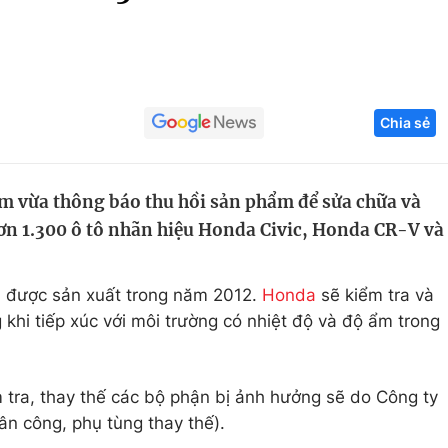
Góc ảnh
Giáo dục
Công nghệ
Chia sẻ
Tuyển sinh
Hitech Công ng
Học trực tuyến
Sản phẩm
m vừa thông báo thu hồi sản phẩm để sửa chữa và
g
Thị trường
 hơn 1.300 ô tô nhãn hiệu Honda Civic, Honda CR-V và
Tư vấn
, được sản xuất trong năm 2012.
Honda
sẽ kiểm tra và
khi tiếp xúc với môi trường có nhiệt độ và độ ẩm trong
m tra, thay thế các bộ phận bị ảnh hưởng sẽ do Công ty
ân công, phụ tùng thay thế).