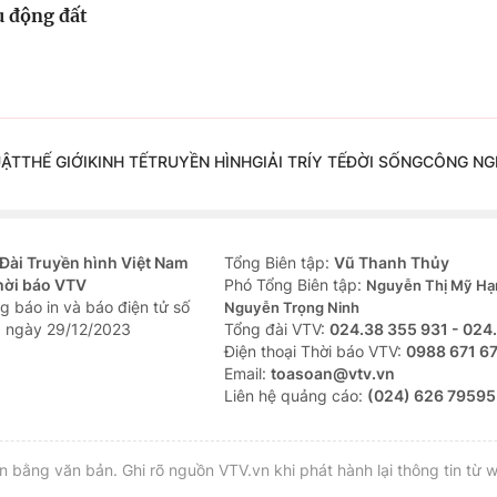
u động đất
UẬT
THẾ GIỚI
KINH TẾ
TRUYỀN HÌNH
GIẢI TRÍ
Y TẾ
ĐỜI SỐNG
CÔNG NG
Đài Truyền hình Việt Nam
Tổng Biên tập:
Vũ Thanh Thủy
hời báo VTV
Phó Tổng Biên tập:
Nguyễn Thị Mỹ Hạ
g báo in và báo điện tử số
Nguyễn Trọng Ninh
 ngày 29/12/2023
Tổng đài VTV:
024.38 355 931 - 024
Ðiện thoại Thời báo VTV:
0988 671 6
Email:
toasoan@vtv.vn
Liên hệ quảng cáo:
(024) 626 79595
bằng văn bản. Ghi rõ nguồn VTV.vn khi phát hành lại thông tin từ w