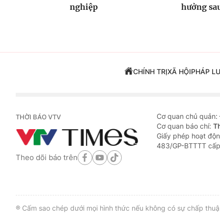
nghiệp
hưởng sa
CHÍNH TRỊ
XÃ HỘI
PHÁP L
Cơ quan chủ quản:
THỜI BÁO VTV
Cơ quan báo chí:
T
Giấy phép hoạt độn
483/GP-BTTTT cấp
Theo dõi báo trên
® Cấm sao chép dưới mọi hình thức nếu không có sự chấp thuận 