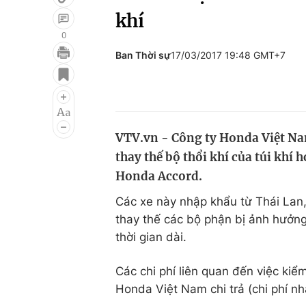
khí
0
Ban Thời sự
17/03/2017 19:48 GMT+7
Giải trí
Đời sống
Điện ảnh
Du lịch
Âm nhạc
Làm đẹp
VTV.vn - Công ty Honda Việt Na
Sao
Chất lượng cuộc sốn
thay thế bộ thổi khí của túi khí
Honda Accord.
Các xe này nhập khẩu từ Thái Lan
thay thế các bộ phận bị ảnh hưởng 
thời gian dài.
Các chi phí liên quan đến việc kiể
Honda Việt Nam chi trả (chi phí nh