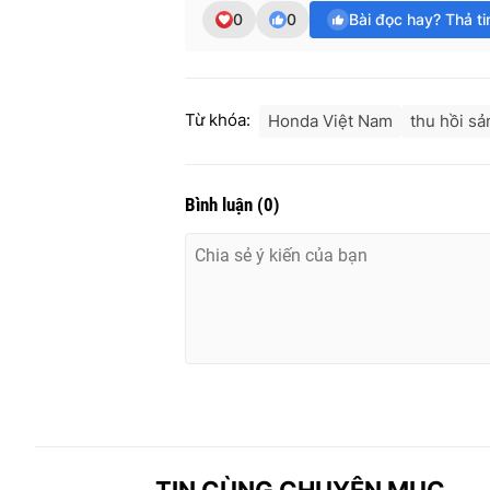
0
0
Bài đọc hay? Thả t
Từ khóa:
Honda Việt Nam
thu hồi s
Bình luận
(
0
)
TIN CÙNG CHUYÊN MỤC