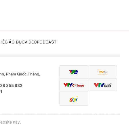
HỆ
GIÁO DỤC
VIDEO
PODCAST
nh, Phạm Quốc Thắng,
.38 355 932
71
ebsite này.