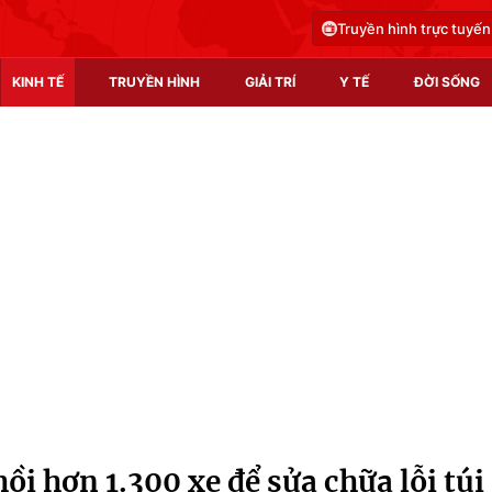
Truyền hình trực tuyến
KINH TẾ
TRUYỀN HÌNH
GIẢI TRÍ
Y TẾ
ĐỜI SỐNG
Pháp luật
Y tế
Truyền hình
Multimedia
Phim VTV
Video
Hậu trường
Shorts video
Nhân vật
Podcast
Khán giả
EMagazine
Giải sao mai
Photo
i hơn 1.300 xe để sửa chữa lỗi túi
Infographic