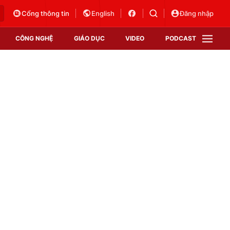
Cổng thông tin
English
Đăng nhập
CÔNG NGHỆ
GIÁO DỤC
VIDEO
PODCAST
VTV Money
VTV Thể thao
VTV Sức khoẻ
Bất động sản
Thị trường 24h
Tấm lòng Việt
Vươn mình bằng AI
VTV4
VTV8
VTV9
Lịch phát sóng
Giao lưu trực tuyến
Sự kiện