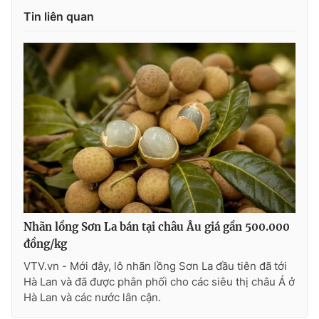
Tin liên quan
THỜI BÁO VTV
Theo dõi báo trên
Cơ quan chủ quản:
Đài Truyền hình Việt Nam
Cơ quan báo chí:
Thời báo VTV
Giấy phép hoạt động báo in và báo điện tử số 483/GP-BTTTT
Nhãn lồng Sơn La bán tại châu Âu giá gần 500.000
cấp ngày 29/12/2023
đồng/kg
Tổng Biên tập:
Vũ Thanh Thủy
VTV.vn - Mới đây, lô nhãn lồng Sơn La đầu tiên đã tới
Phó Tổng Biên tập:
Nguyễn Thị Mỹ Hạnh, Phạm Quốc Thắng,
Hà Lan và đã được phân phối cho các siêu thị châu Á ở
Nguyễn Trọng Ninh
Hà Lan và các nước lân cận.
Tổng đài VTV:
024.38 355 931 - 024.38 355 932