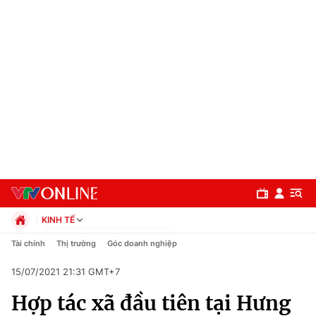
KINH TẾ
Chính trị
Tài chính
Thị trường
Góc doanh nghiệp
Xã hội
15/07/2021 21:31 GMT+7
Pháp luật
Chuyên mục
Kinh tế
Hợp tác xã đầu tiên tại Hưng
Thể thao