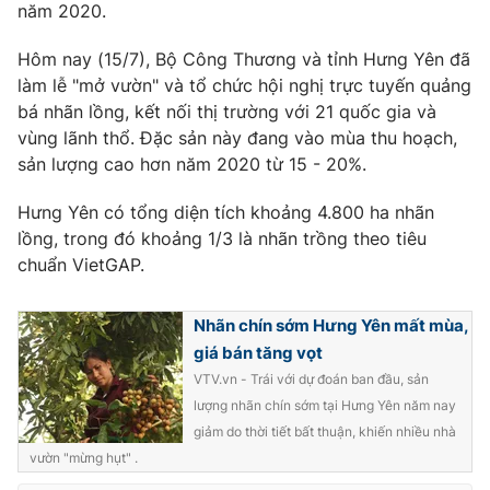
năm 2020.
Photo
Infographic
Hôm nay (15/7), Bộ Công Thương và tỉnh Hưng Yên đã
làm lễ "mở vườn" và tổ chức hội nghị trực tuyến quảng
Video
Shorts video
bá nhãn lồng, kết nối thị trường với 21 quốc gia và
vùng lãnh thổ. Đặc sản này đang vào mùa thu hoạch,
VTV Money
VTV Thể thao
sản lượng cao hơn năm 2020 từ 15 - 20%.
Hưng Yên có tổng diện tích khoảng 4.800 ha nhãn
VTV Sức khoẻ
Bất động sản
lồng, trong đó khoảng 1/3 là nhãn trồng theo tiêu
chuẩn VietGAP.
Thị trường 24h
Tấm lòng Việt
Nhãn chín sớm Hưng Yên mất mùa,
VTV4
Vươn mình bằng AI
giá bán tăng vọt
VTV.vn - Trái với dự đoán ban đầu, sản
lượng nhãn chín sớm tại Hưng Yên năm nay
VTV9
VTV8
giảm do thời tiết bất thuận, khiến nhiều nhà
vườn "mừng hụt" .
Liên hệ tòa soạn
English