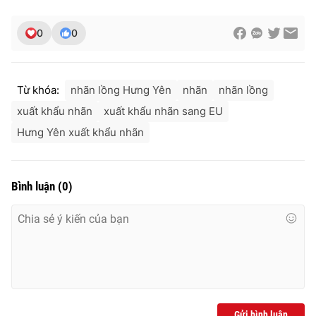
Ðiện thoại Thời báo VTV:
024.66 897 897
Email:
toasoan@vtv.vn
0
0
Liên hệ quảng cáo:
024-7300.7108
Từ khóa:
nhãn lồng Hưng Yên
nhãn
nhãn lồng
xuất khẩu nhãn
xuất khẩu nhãn sang EU
Hưng Yên xuất khẩu nhãn
Bình luận
(
0
)
® Cấm sao chép dưới mọi hình thức nếu không có sự chấp
thuận bằng văn bản. Ghi rõ nguồn VTV.vn khi phát hành lại
thông tin từ website này.
Gửi bình luận