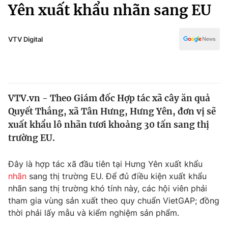
Chính trị
Yên xuất khẩu nhãn sang EU
Truyền hình
Văn hóa - Giải trí
Xã hội
Y tế
VTV Digital
Đời sống
Pháp luật
Công nghệ
Giáo dục
Y tế
VTV.vn - Theo Giám đốc Hợp tác xã cây ăn quả
Quyết Thắng, xã Tân Hưng, Hưng Yên, đơn vị sẽ
Thế giới
xuất khẩu lô nhãn tươi khoảng 30 tấn sang thị
trường EU.
Tin tức
Kinh tế
Thế giới đó đây
Đây là hợp tác xã đầu tiên tại Hưng Yên xuất khẩu
Tài chính
nhãn
sang thị trường EU. Để đủ điều kiện xuất khẩu
Dữ liệu và đời sống
Câu chuyện quốc tế
nhãn sang thị trường khó tính này, các hội viên phải
Thị trường
tham gia vùng sản xuất theo quy chuẩn VietGAP; đồng
Truyền hình
Góc doanh nghiệp
thời phải lấy mẫu và kiểm nghiệm sản phẩm.