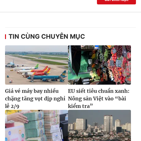
TIN CÙNG CHUYÊN MỤC
Giá vé máy bay nhiều
EU siết tiêu chuẩn xanh:
chặng tăng vọt dịp nghỉ
Nông sản Việt vào “bài
lễ 2/9
kiểm tra”