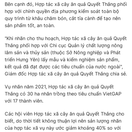
Phim VTV
Bên cạnh đó, Hợp tác xã cây ăn quả Quyết Thắng phối
Giải trí
hợp với chính quyền địa phương kiểm soát toàn bộ
Hậu trường
quy trình từ khâu chăm bón, cắt tỉa cành để tạo nên
Điện ảnh
Đời sống
Nhân vật
sản phẩm tốt, an toàn.
Âm nhạc
Du lịch
Khán giả
"Khi nhãn cho thu hoạch, Hợp tác xã cây ăn quả Quyết
Giáo dục
Sao
Thắng phối hợp với Chi cục Quản lý chất lượng nông
Làm đẹp
Giải sao mai
lâm sản và thủy sản (thuộc Sở Nông nghiệp và Phát
Tuyển sinh
Công nghệ
Chất lượng cuộc sống
triển Hưng Yên) lấy mẫu và kiểm nghiệm sản phẩm,
Học trực tuyến
kết quả đã đạt được các tiêu chuẩn của nước ngoài",
Hitech Công nghệ tương lai
Giám đốc Hợp tác xã cây ăn quả Quyết Thắng chia sẻ.
Giao lưu trực tuyến
Sản phẩm
Vụ nhãn năm 2021, Hợp tác xã cây ăn quả Quyết
Lịch phát sóng
Thị trường
Thắng có 30 ha nhãn trồng theo tiêu chuẩn VietGAP
với 17 thành viên.
Tư vấn
Chuyên mục khác
Các hội viên Hợp tác xã cây ăn quả Quyết Thắng cho
biết, do thời tiết không thuận lợi nên sản lượng nhãn
Emagazine
Podcast
của hợp tác xã vụ này ước giảm khoảng 40% so với