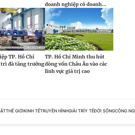
”
doanh nghiệp có doanh...
iệp TP. Hồ Chí
TP. Hồ Chí Minh thu hút
trì đà tăng trưởng
dòng vốn Châu Âu vào các
lĩnh vực giá trị cao
UẬT
THẾ GIỚI
KINH TẾ
TRUYỀN HÌNH
GIẢI TRÍ
Y TẾ
ĐỜI SỐNG
CÔNG NG