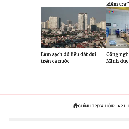
kiểm tra
Làm sạch dữ liệu đất đai
Công ngh
trên cả nước
Minh duy 
CHÍNH TRỊ
XÃ HỘI
PHÁP L