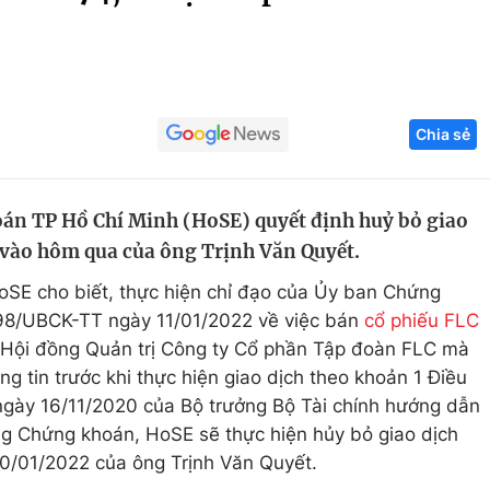
Góc ảnh
Giáo dục
Công nghệ
Chia sẻ
Tuyển sinh
Hitech Công ng
Học trực tuyến
Sản phẩm
oán TP Hồ Chí Minh (HoSE) quyết định huỷ bỏ giao
g
Thị trường
C vào hôm qua của ông Trịnh Văn Quyết.
Tư vấn
 HoSE cho biết, thực hiện chỉ đạo của Ủy ban Chứng
198/UBCK-TT ngày 11/01/2022 về việc bán
cổ phiếu FLC
h Hội đồng Quản trị Công ty Cổ phần Tập đoàn FLC mà
g tin trước khi thực hiện giao dịch theo khoản 1 Điều
gày 16/11/2020 của Bộ trưởng Bộ Tài chính hướng dẫn
ờng Chứng khoán, HoSE sẽ thực hiện hủy bỏ giao dịch
10/01/2022 của ông Trịnh Văn Quyết.