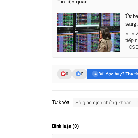
Tin liên quan
Ủy ba
sang
VTV.v
tiếp 
HOSE
0
0
Bài đọc hay? Thả t
Từ khóa:
Sở giao dịch chứng khoán
Bình luận
(
0
)