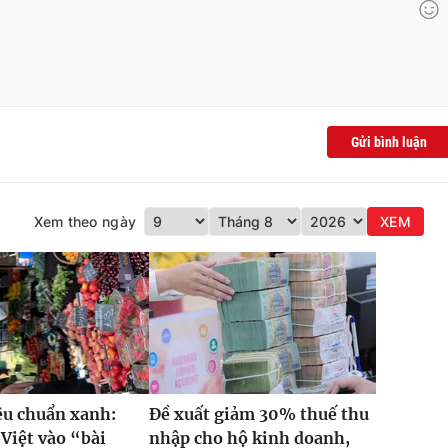
Gửi bình luận
Xem theo ngày
XEM
iêu chuẩn xanh:
Đề xuất giảm 30% thuế thu
Việt vào “bài
nhập cho hộ kinh doanh,