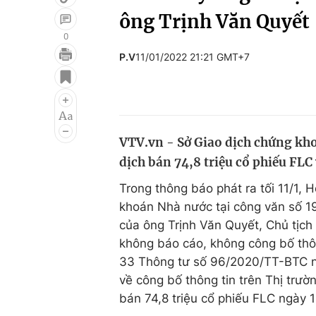
ông Trịnh Văn Quyết
0
P.V
11/01/2022 21:21 GMT+7
Giải trí
Đời sống
Điện ảnh
Du lịch
Âm nhạc
Làm đẹp
VTV.vn - Sở Giao dịch chứng kh
Sao
Chất lượng cuộc sốn
dịch bán 74,8 triệu cổ phiếu FL
Trong thông báo phát ra tối 11/1,
khoán Nhà nước tại công văn số 
của ông Trịnh Văn Quyết, Chủ tịc
không báo cáo, không công bố thôn
33 Thông tư số 96/2020/TT-BTC n
về công bố thông tin trên Thị trư
bán 74,8 triệu cổ phiếu FLC ngày 