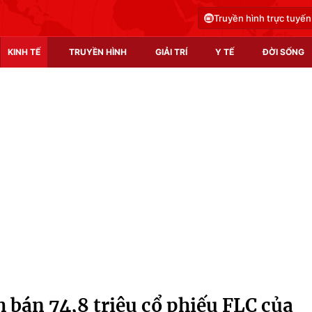
Truyền hình trực tuyến
KINH TẾ
TRUYỀN HÌNH
GIẢI TRÍ
Y TẾ
ĐỜI SỐNG
Pháp luật
Y tế
Truyền hình
Multimedia
Phim VTV
Video
Hậu trường
Shorts video
Nhân vật
Podcast
Khán giả
EMagazine
Giải sao mai
Photo
 bán 74,8 triệu cổ phiếu FLC của
Infographic