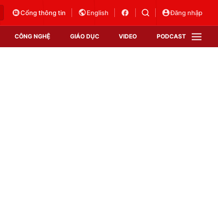
Cổng thông tin
English
Đăng nhập
CÔNG NGHỆ
GIÁO DỤC
VIDEO
PODCAST
VTV Money
VTV Thể thao
VTV Sức khoẻ
Bất động sản
Thị trường 24h
Tấm lòng Việt
Vươn mình bằng AI
VTV4
VTV8
VTV9
Lịch phát sóng
Giao lưu trực tuyến
Sự kiện