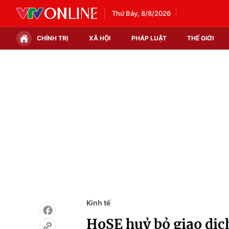
Thứ Bảy, 8/8/2026
CHÍNH TRỊ
XÃ HỘI
PHÁP LUẬT
THẾ GIỚI
Chính trị
Xã hội
Thế giới
Kinh tế
Tin tức
Tài chính
Thế giới đó đây
Thị trường
Câu chuyện quốc tế
Góc doanh nghiệp
Dữ liệu và đời sống
Kinh tế
HoSE huỷ bỏ giao dịch