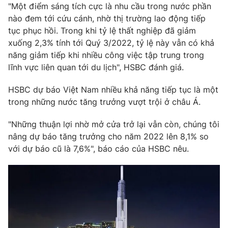
Phim VTV
"Một điểm sáng tích cực là nhu cầu trong nước phần
Giải trí
nào đem tới cứu cánh, nhờ thị trường lao động tiếp
Hậu trường
tục phục hồi. Trong khi tỷ lệ thất nghiệp đã giảm
Điện ảnh
Đời sống
xuống 2,3% tính tới Quý 3/2022, tỷ lệ này vẫn có khả
Nhân vật
Âm nhạc
năng giảm tiếp khi nhiều công việc tập trung trong
Du lịch
Khán giả
lĩnh vực liên quan tới du lịch", HSBC đánh giá.
Giáo dục
Sao
Làm đẹp
Giải sao mai
HSBC dự báo Việt Nam nhiều khả năng tiếp tục là một
Tuyển sinh
Công nghệ
trong những nước tăng trưởng vượt trội ở châu Á.
Chất lượng cuộc sống
Học trực tuyến
Hitech Công nghệ tương lai
"Những thuận lợi nhờ mở cửa trở lại vẫn còn, chúng tôi
Giao lưu trực tuyến
nâng dự báo tăng trưởng cho năm 2022 lên 8,1% so
Sản phẩm
với dự báo cũ là 7,6%", báo cáo của HSBC nêu.
Lịch phát sóng
Thị trường
Tư vấn
Chuyên mục khác
Emagazine
Podcast