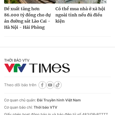
Đề xuất tăng hơn
Có thể mua nhà ở xã hội
86.000 tỷ đồng cho dự
ngoài tỉnh nếu đủ điều
án đường sắt Lào Cai -
kiện
Hà Nội - Hải Phòng
THỜI BÁO VTV
Theo dõi báo trên
Cơ quan chủ quản:
Đài Truyền hình Việt Nam
Cơ quan báo chí:
Thời báo VTV
Giấy phép hoạt động báo in và báo điện tử số 483/GP-BTTTT