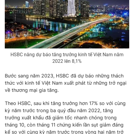
Photo
Infographic
Video
Shorts video
VTV Money
VTV Thể thao
HSBC nâng dự báo tăng trưởng kinh tế Việt Nam năm
2022 lên 8,1%
VTV Sức khoẻ
Bất động sản
Bước sang năm 2023, HSBC đã dự báo những thách
Thị trường 24h
Tấm lòng Việt
thức với kinh tế Việt Nam xuất phát từ những trở ngại
về thương mại gia tăng.
VTV4
Vươn mình bằng AI
Theo HSBC, sau khi tăng trưởng hơn 17% so với cùng
kỳ năm trước trong ba quý đầu năm 2022, tăng
VTV9
VTV8
trưởng xuất khẩu đã giảm tốc nhanh chóng trong
tháng 10, còn tháng 11 chứng kiến lần sụt giảm đáng
Liên hệ tòa soạn
English
kể so với cùng kỳ năm trước trong vòng hai năm trở