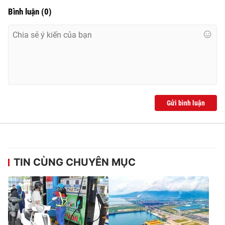
Bình luận
(
0
)
Gửi bình luận
TIN CÙNG CHUYÊN MỤC