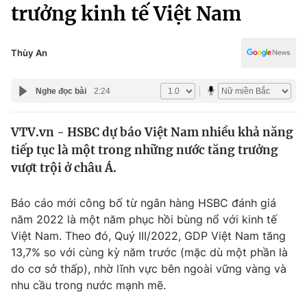
Chính trị
trưởng kinh tế Việt Nam
Truyền hình
Văn hóa - Giải trí
Xã hội
Y tế
Thùy An
Đời sống
Pháp luật
Công nghệ
Nghe đọc bài
2:24
Giáo dục
Y tế
VTV.vn - HSBC dự báo Việt Nam nhiều khả năng
tiếp tục là một trong những nước tăng trưởng
Thế giới
vượt trội ở châu Á.
Tin tức
Kinh tế
Báo cáo mới công bố từ ngân hàng HSBC đánh giá
Thế giới đó đây
năm 2022 là một năm phục hồi bùng nổ với kinh tế
Tài chính
Việt Nam. Theo đó, Quý III/2022, GDP Việt Nam tăng
Dữ liệu và đời sống
Câu chuyện quốc tế
13,7% so với cùng kỳ năm trước (mặc dù một phần là
Thị trường
do cơ sở thấp), nhờ lĩnh vực bên ngoài vững vàng và
Truyền hình
nhu cầu trong nước mạnh mẽ.
Góc doanh nghiệp