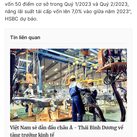
Ðiện thoại Thời báo VTV:
024.66 897 897
vốn 50 điểm cơ sở trong Quý 1/2023 và Quý 2/2023,
nâng lãi suất tái cấp vốn lên 7,0% vào giữa năm 2023",
Email:
toasoan@vtv.vn
HSBC dự báo.
Liên hệ quảng cáo:
024-7300.7108
Tin liên quan
® Cấm sao chép dưới mọi hình thức nếu không có sự chấp
thuận bằng văn bản. Ghi rõ nguồn VTV.vn khi phát hành lại
thông tin từ website này.
Việt Nam sẽ dẫn đầu châu Á - Thái Bình Dương về
tăng trưởng kinh tế