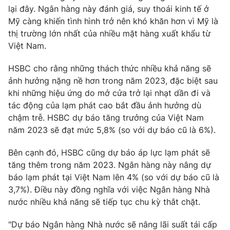
lại đây. Ngân hàng này đánh giá, suy thoái kinh tế ở
Mỹ càng khiến tình hình trở nên khó khăn hơn vì Mỹ là
thị trường lớn nhất của nhiều mặt hàng xuất khẩu từ
Việt Nam.
THỜI BÁO VTV
HSBC cho rằng những thách thức nhiều khả năng sẽ
ảnh hưởng nặng nề hơn trong năm 2023, đặc biệt sau
khi những hiệu ứng do mở cửa trở lại nhạt dần đi và
Theo dõi báo trên
tác động của lạm phát cao bắt đầu ảnh hưởng dù
chậm trễ. HSBC dự báo tăng trưởng của Việt Nam
Cơ quan chủ quản:
Đài Truyền hình Việt Nam
năm 2023 sẽ đạt mức 5,8% (so với dự báo cũ là 6%).
Cơ quan báo chí:
Thời báo VTV
Bên cạnh đó, HSBC cũng dự báo áp lực lạm phát sẽ
Giấy phép hoạt động báo in và báo điện tử số 483/GP-BTTTT
tăng thêm trong năm 2023. Ngân hàng này nâng dự
cấp ngày 29/12/2023
báo lạm phát tại Việt Nam lên 4% (so với dự báo cũ là
Tổng Biên tập:
Vũ Thanh Thủy
3,7%). Điều này đồng nghĩa với việc Ngân hàng Nhà
Phó Tổng Biên tập:
Nguyễn Thị Mỹ Hạnh, Phạm Quốc Thắng,
nước nhiều khả năng sẽ tiếp tục chu kỳ thắt chặt.
Nguyễn Trọng Ninh
Tổng đài VTV:
024.38 355 931 - 024.38 355 932
"Dự báo Ngân hàng Nhà nước sẽ nâng lãi suất tái cấp