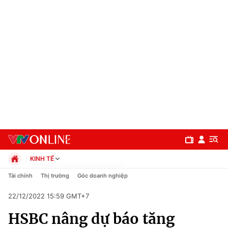
KINH TẾ
Chính trị
Tài chính
Thị trường
Góc doanh nghiệp
Xã hội
22/12/2022 15:59 GMT+7
Pháp luật
Chuyên mục
Kinh tế
HSBC nâng dự báo tăng
Thể thao