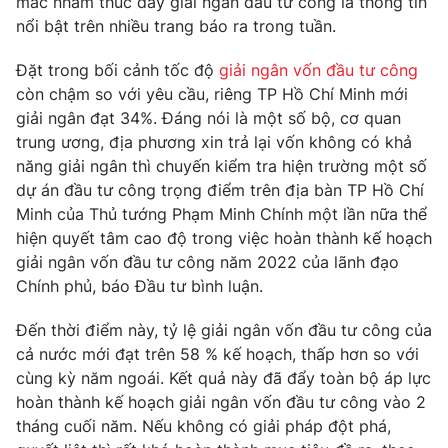
mắc nhằm thúc đẩy giải ngân đầu tư công là thông tin
Phim VTV
Giải trí
nổi bật trên nhiều trang báo ra trong tuần.
Hậu trường
Điện ảnh
Đặt trong bối cảnh tốc độ
giải ngân vốn đầu tư công
Đời sống
Nhân vật
còn chậm so với yêu cầu, riêng TP Hồ Chí Minh mới
Âm nhạc
giải ngân đạt 34%. Đáng nói là một số bộ, cơ quan
Du lịch
Khán giả
Giáo dục
trung ương, địa phương xin trả lại vốn không có khả
Sao
Làm đẹp
Giải sao mai
năng giải ngân thì chuyến kiểm tra hiện trường một số
Tuyển sinh
dự án đầu tư công trọng điểm trên địa bàn TP Hồ Chí
Công nghệ
Chất lượng cuộc sống
Minh của Thủ tướng Phạm Minh Chính một lần nữa thể
Học trực tuyến
Hitech Công nghệ tương lai
hiện quyết tâm cao độ trong việc hoàn thành kế hoạch
Giao lưu trực tuyến
giải ngân vốn đầu tư công năm 2022 của lãnh đạo
Sản phẩm
Chính phủ, báo Đầu tư bình luận.
Lịch phát sóng
Thị trường
Đến thời điểm này, tỷ lệ giải ngân vốn đầu tư công của
cả nước mới đạt trên 58 % kế hoạch, thấp hơn so với
Tư vấn
cùng kỳ năm ngoái. Kết quả này đã đẩy toàn bộ áp lực
Chuyên mục khác
hoàn thành kế hoạch giải ngân vốn đầu tư công vào 2
Emagazine
Podcast
tháng cuối năm. Nếu không có giải pháp đột phá,