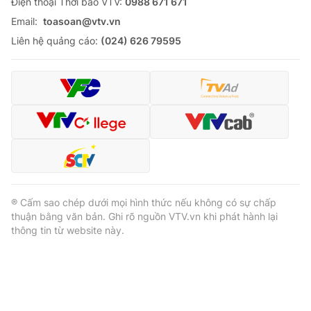
Ðiện thoại Thời báo VTV:
0988 671 671
Email:
toasoan@vtv.vn
Liên hệ quảng cáo:
(024) 626 79595
® Cấm sao chép dưới mọi hình thức nếu không có sự chấp
thuận bằng văn bản. Ghi rõ nguồn VTV.vn khi phát hành lại
thông tin từ website này.