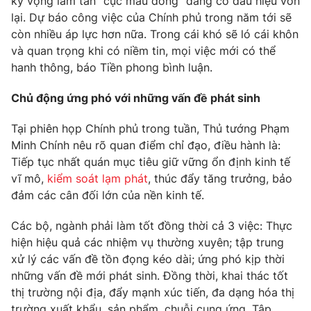
kỳ vọng làm tan "cục máu đông" đang có dấu hiệu vón
lại. Dự báo công việc của Chính phủ trong năm tới sẽ
còn nhiều áp lực hơn nữa. Trong cái khó sẽ ló cái khôn
và quan trọng khi có niềm tin, mọi việc mới có thể
hanh thông, báo Tiền phong bình luận.
Chủ động ứng phó với những vấn đề phát sinh
Tại phiên họp Chính phủ trong tuần, Thủ tướng Phạm
Minh Chính nêu rõ quan điểm chỉ đạo, điều hành là:
Tiếp tục nhất quán mục tiêu giữ vững ổn định kinh tế
vĩ mô,
kiểm soát lạm phát
, thúc đẩy tăng trưởng, bảo
đảm các cân đối lớn của nền kinh tế.
Các bộ, ngành phải làm tốt đồng thời cả 3 việc: Thực
hiện hiệu quả các nhiệm vụ thường xuyên; tập trung
xử lý các vấn đề tồn đọng kéo dài; ứng phó kịp thời
những vấn đề mới phát sinh. Đồng thời, khai thác tốt
thị trường nội địa, đẩy mạnh xúc tiến, đa dạng hóa thị
trường xuất khẩu, sản phẩm, chuỗi cung ứng. Tập