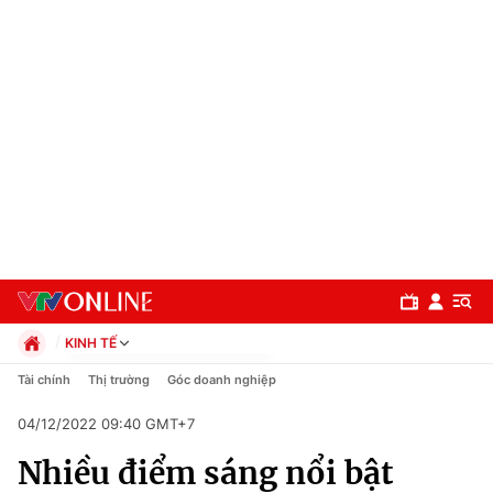
KINH TẾ
Chính trị
Tài chính
Thị trường
Góc doanh nghiệp
Xã hội
04/12/2022 09:40 GMT+7
Pháp luật
Chuyên mục
Kinh tế
Nhiều điểm sáng nổi bật
Thể thao