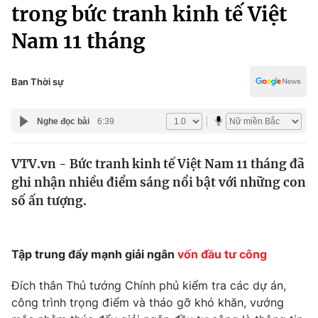
Chính trị
trong bức tranh kinh tế Việt
Truyền hình
Nam 11 tháng
Văn hóa - Giải trí
Xã hội
Y tế
Đời sống
Ban Thời sự
Pháp luật
Công nghệ
Giáo dục
Nghe đọc bài
6:39
Y tế
VTV.vn - Bức tranh kinh tế Việt Nam 11 tháng đã
Thế giới
ghi nhận nhiều điểm sáng nổi bật với những con
Tin tức
số ấn tượng.
Kinh tế
Thế giới đó đây
Tài chính
Dữ liệu và đời sống
Tập trung đẩy mạnh giải ngân
vốn đầu tư công
Câu chuyện quốc tế
Thị trường
Đích thân Thủ tướng Chính phủ kiểm tra các dự án,
Truyền hình
Góc doanh nghiệp
công trình trọng điểm và tháo gỡ khó khăn, vướng