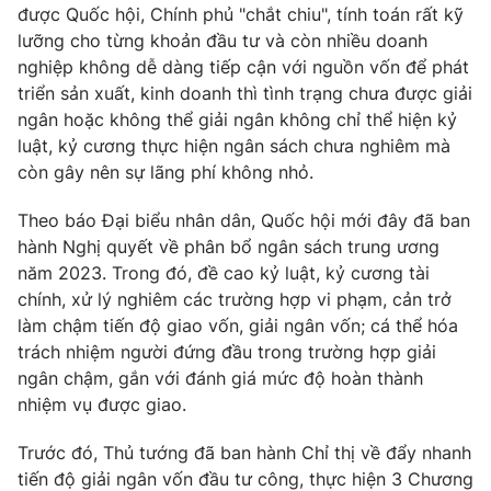
Email:
toasoan@vtv.vn
được Quốc hội, Chính phủ "chắt chiu", tính toán rất kỹ
Liên hệ quảng cáo:
024-7300.7108
lưỡng cho từng khoản đầu tư và còn nhiều doanh
nghiệp không dễ dàng tiếp cận với nguồn vốn để phát
triển sản xuất, kinh doanh thì tình trạng chưa được giải
ngân hoặc không thể giải ngân không chỉ thể hiện kỷ
luật, kỷ cương thực hiện ngân sách chưa nghiêm mà
còn gây nên sự lãng phí không nhỏ.
Theo báo Đại biểu nhân dân, Quốc hội mới đây đã ban
hành Nghị quyết về phân bổ ngân sách trung ương
năm 2023. Trong đó, đề cao kỷ luật, kỷ cương tài
chính, xử lý nghiêm các trường hợp vi phạm, cản trở
làm chậm tiến độ giao vốn, giải ngân vốn; cá thể hóa
® Cấm sao chép dưới mọi hình thức nếu không có sự chấp
trách nhiệm người đứng đầu trong trường hợp giải
thuận bằng văn bản. Ghi rõ nguồn VTV.vn khi phát hành lại
ngân chậm, gắn với đánh giá mức độ hoàn thành
thông tin từ website này.
nhiệm vụ được giao.
Trước đó, Thủ tướng đã ban hành Chỉ thị về đẩy nhanh
tiến độ giải ngân vốn đầu tư công, thực hiện 3 Chương