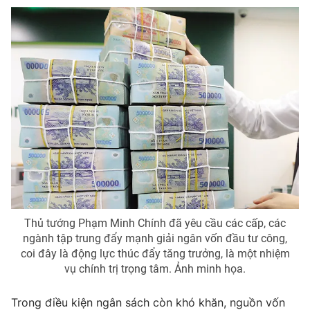
THỜI BÁO VTV
Theo dõi báo trên
Cơ quan chủ quản:
Đài Truyền hình Việt Nam
Cơ quan báo chí:
Thời báo VTV
Giấy phép hoạt động báo in và báo điện tử số 483/GP-BTTTT
cấp ngày 29/12/2023
Tổng Biên tập:
Vũ Thanh Thủy
Thủ tướng Phạm Minh Chính đã yêu cầu các cấp, các
ngành tập trung đẩy mạnh giải ngân vốn đầu tư công,
Phó Tổng Biên tập:
Nguyễn Thị Mỹ Hạnh, Phạm Quốc Thắng,
coi đây là động lực thúc đẩy tăng trưởng, là một nhiệm
Nguyễn Trọng Ninh
vụ chính trị trọng tâm. Ảnh minh họa.
Tổng đài VTV:
024.38 355 931 - 024.38 355 932
Ðiện thoại Thời báo VTV:
024.66 897 897
Trong điều kiện ngân sách còn khó khăn, nguồn vốn