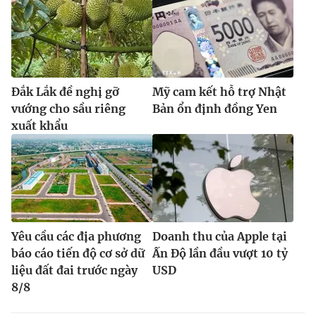
Đắk Lắk đề nghị gỡ
Mỹ cam kết hỗ trợ Nhật
vướng cho sầu riêng
Bản ổn định đồng Yen
xuất khẩu
Yêu cầu các địa phương
Doanh thu của Apple tại
báo cáo tiến độ cơ sở dữ
Ấn Độ lần đầu vượt 10 tỷ
liệu đất đai trước ngày
USD
8/8