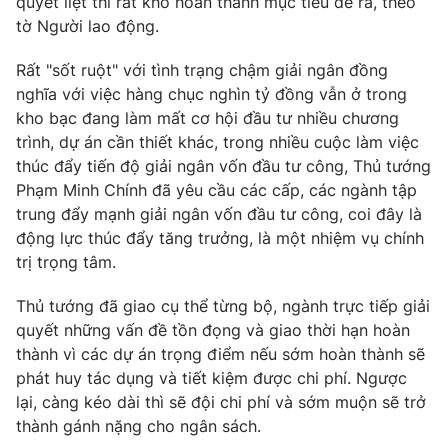
quyết liệt thì rất khó hoàn thành mục tiêu đề ra, theo
tờ Người lao động.
Photo
Infographic
Rất "sốt ruột" với tình trạng chậm giải ngân đồng
Video
Shorts video
nghĩa với việc hàng chục nghìn tỷ đồng vẫn ở trong
kho bạc đang làm mất cơ hội đầu tư nhiều chương
trình, dự án cần thiết khác, trong nhiều cuộc làm việc
VTV Money
VTV Thể thao
thúc đẩy tiến độ giải ngân vốn đầu tư công, Thủ tướng
Phạm Minh Chính đã yêu cầu các cấp, các ngành tập
VTV Sức khoẻ
Bất động sản
trung đẩy mạnh giải ngân vốn đầu tư công, coi đây là
động lực thúc đẩy tăng trưởng, là một nhiệm vụ chính
trị trọng tâm.
Thị trường 24h
Tấm lòng Việt
Thủ tướng đã giao cụ thể từng bộ, ngành trực tiếp giải
VTV4
Vươn mình bằng AI
quyết những vấn đề tồn đọng và giao thời hạn hoàn
thành vì các dự án trọng điểm nếu sớm hoàn thành sẽ
phát huy tác dụng và tiết kiệm được chi phí. Ngược
VTV9
VTV8
lại, càng kéo dài thì sẽ đội chi phí và sớm muộn sẽ trở
thành gánh nặng cho ngân sách.
Liên hệ tòa soạn
English