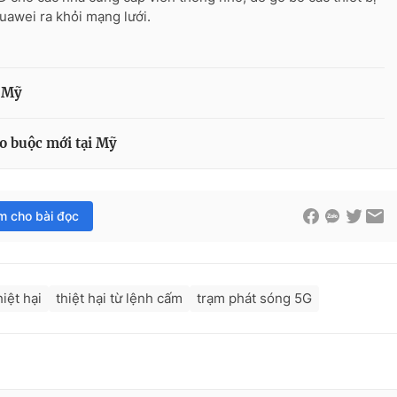
uawei ra khỏi mạng lưới.
ủ Mỹ
o buộc mới tại Mỹ
im cho bài đọc
iệt hại
thiệt hại từ lệnh cấm
trạm phát sóng 5G