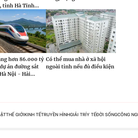
 tỉnh Hà Tĩnh...
ăng hơn 86.000 tỷ
Có thể mua nhà ở xã hội
dự án đường sắt
ngoài tỉnh nếu đủ điều kiện
Hà Nội - Hải...
UẬT
THẾ GIỚI
KINH TẾ
TRUYỀN HÌNH
GIẢI TRÍ
Y TẾ
ĐỜI SỐNG
CÔNG NG