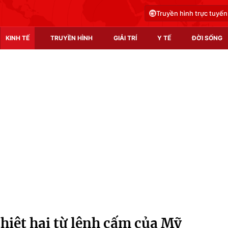
Truyền hình trực tuyến
KINH TẾ
TRUYỀN HÌNH
GIẢI TRÍ
Y TẾ
ĐỜI SỐNG
Pháp luật
Y tế
Truyền hình
Multimedia
Phim VTV
Video
Hậu trường
Shorts video
Nhân vật
Podcast
Khán giả
EMagazine
Giải sao mai
Photo
hiệt hại từ lệnh cấm của Mỹ
Infographic