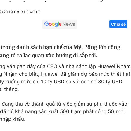
Góc ảnh
9/2019 08:31 GMT+7
Chia sẻ
Giáo dục
Công nghệ
Tuyển sinh
Hitech Công ng
 trong danh sách hạn chế của Mỹ, "ông lớn công
Học trực tuyến
Sản phẩm
g tỏ ra lạc quan vào hướng đi sắp tới.
g
Thị trường
hỏng vấn gần đây của CEO và nhà sáng lập Huawei Nhậm
Tư vấn
ng Nhậm cho biết, Huawei đã giảm dự báo mức thiệt hại
Mỹ xuống mức chỉ 10 tỷ USD so với con số 30 tỷ USD
ài tháng.
 đang thu về thành quả từ việc giảm sự phụ thuộc vào
y đã đủ khả năng sản xuất 500 trạm phát sóng 5G mỗi
 nhập khẩu.