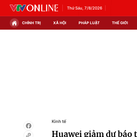
Thứ Sáu, 7/8/2026
CHÍNH TRỊ
XÃ HỘI
PHÁP LUẬT
THẾ GIỚI
Chính trị
Xã hội
Thế giới
Kinh tế
Tin tức
Tài chính
Thế giới đó đây
Thị trường
Câu chuyện quốc tế
Góc doanh nghiệp
Dữ liệu và đời sống
Kinh tế
Huawei giảm dự báo t