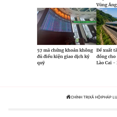
Vũng Áng,
57 mã chứng khoán không
Đề xuất t
đủ điều kiện giao dịch ký
đồng cho 
quỹ
Lào Cai - 
CHÍNH TRỊ
XÃ HỘI
PHÁP L