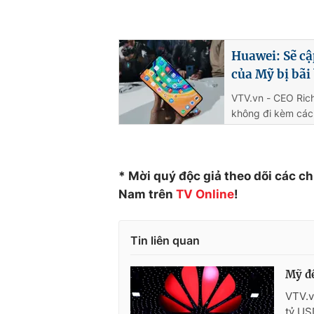
Huawei: Sẽ c
của Mỹ bị bãi
VTV.vn - CEO Rich
không đi kèm các 
* Mời quý độc giả theo dõi các c
Nam trên
TV Online
!
Tin liên quan
Mỹ đề
VTV.v
tỷ US