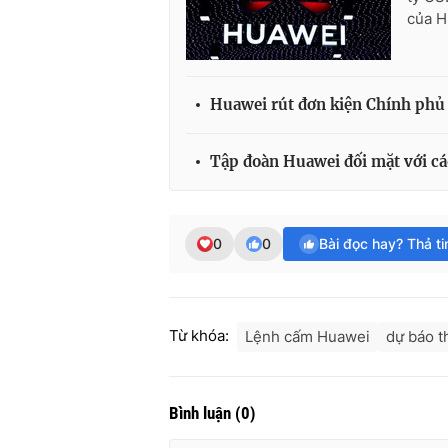
của H
Huawei rút đơn kiện Chính ph
Tập đoàn Huawei đối mặt với cá
0
0
Bài đọc hay? Thả t
Từ khóa:
Lệnh cấm Huawei
dự báo th
Bình luận
(
0
)