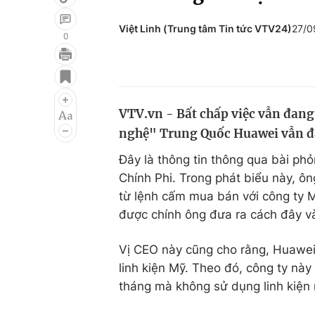
Việt Linh (Trung tâm Tin tức VTV24)
27/0
0
Giải trí
Đời sống
Điện ảnh
Du lịch
VTV.vn - Bất chấp việc vẫn đang
Âm nhạc
Làm đẹp
nghệ" Trung Quốc Huawei vẫn đan
Sao
Chất lượng cuộc sốn
Đây là thông tin thông qua bài p
Chính Phi. Trong phát biểu này, ô
từ lệnh cấm mua bán với công ty 
được chính ông đưa ra cách đây v
Vị CEO này cũng cho rằng, Huawei
linh kiện Mỹ. Theo đó, công ty nà
tháng mà không sử dụng linh kiện