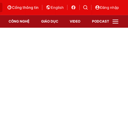
Cổng thông tin
English
Đăng nhập
CÔNG NGHỆ
GIÁO DỤC
VIDEO
PODCAST
VTV Money
VTV Thể thao
VTV Sức khoẻ
Bất động sản
Thị trường 24h
Tấm lòng Việt
Vươn mình bằng AI
VTV4
VTV8
VTV9
Lịch phát sóng
Giao lưu trực tuyến
Sự kiện