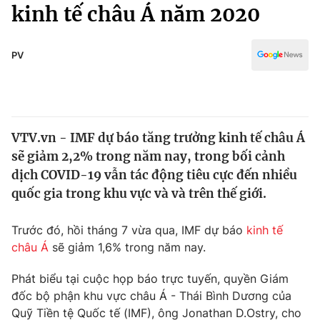
Chính trị
kinh tế châu Á năm 2020
Truyền hình
Văn hóa - Giải trí
Xã hội
Y tế
PV
Đời sống
Pháp luật
Công nghệ
Giáo dục
Y tế
VTV.vn - IMF dự báo tăng trưởng kinh tế châu Á
sẽ giảm 2,2% trong năm nay, trong bối cảnh
Thế giới
dịch COVID-19 vẫn tác động tiêu cực đến nhiều
quốc gia trong khu vực và và trên thế giới.
Tin tức
Kinh tế
Thế giới đó đây
Trước đó, hồi tháng 7 vừa qua, IMF dự báo
kinh tế
Tài chính
châu Á
sẽ giảm 1,6% trong năm nay.
Dữ liệu và đời sống
Câu chuyện quốc tế
Thị trường
Phát biểu tại cuộc họp báo trực tuyến, quyền Giám
Truyền hình
đốc bộ phận khu vực châu Á - Thái Bình Dương của
Góc doanh nghiệp
Quỹ Tiền tệ Quốc tế (IMF), ông Jonathan D.Ostry, cho