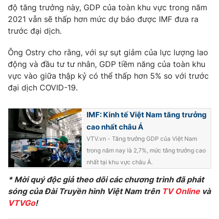
độ tăng trưởng này, GDP của toàn khu vực trong năm
2021 vẫn sẽ thấp hơn mức dự báo được IMF đưa ra
trước đại dịch.
THỜI BÁO VTV
Ông Ostry cho rằng, với sự sụt giảm của lực lượng lao
động và đầu tư tư nhân, GDP tiềm năng của toàn khu
vực vào giữa thập kỷ có thể thấp hơn 5% so với trước
đại dịch COVID-19.
Theo dõi báo trên
IMF: Kinh tế Việt Nam tăng trưởng
Cơ quan chủ quản:
Đài Truyền hình Việt Nam
cao nhất châu Á
Cơ quan báo chí:
Thời báo VTV
VTV.vn - Tăng trưởng GDP của Việt Nam
Giấy phép hoạt động báo in và báo điện tử số 483/GP-BTTTT
trong năm nay là 2,7%, mức tăng trưởng cao
cấp ngày 29/12/2023
nhất tại khu vực châu Á.
Tổng Biên tập:
Vũ Thanh Thủy
* Mời quý độc giả theo dõi các chương trình đã phát
Phó Tổng Biên tập:
Nguyễn Thị Mỹ Hạnh, Phạm Quốc Thắng,
sóng của Đài Truyền hình Việt Nam trên
TV Online
và
Nguyễn Trọng Ninh
VTVGo
!
Tổng đài VTV:
024.38 355 931 - 024.38 355 932