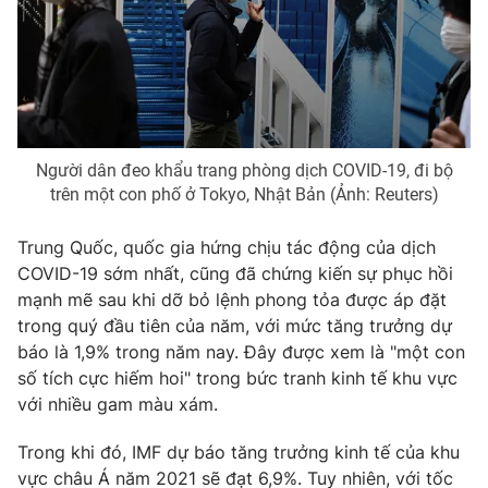
Photo
Infographic
Video
Shorts video
VTV Money
VTV Thể thao
Người dân đeo khẩu trang phòng dịch COVID-19, đi bộ
trên một con phố ở Tokyo, Nhật Bản (Ảnh: Reuters)
VTV Sức khoẻ
Bất động sản
Trung Quốc, quốc gia hứng chịu tác động của dịch
COVID-19 sớm nhất, cũng đã chứng kiến sự phục hồi
Thị trường 24h
Tấm lòng Việt
mạnh mẽ sau khi dỡ bỏ lệnh phong tỏa được áp đặt
trong quý đầu tiên của năm, với mức tăng trưởng dự
VTV4
Vươn mình bằng AI
báo là 1,9% trong năm nay. Đây được xem là "một con
số tích cực hiếm hoi" trong bức tranh kinh tế khu vực
với nhiều gam màu xám.
VTV9
VTV8
Trong khi đó, IMF dự báo tăng trưởng kinh tế của khu
Liên hệ tòa soạn
English
vực châu Á năm 2021 sẽ đạt 6,9%. Tuy nhiên, với tốc