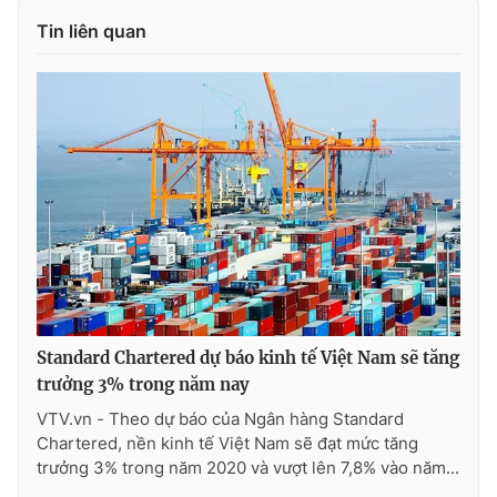
Ðiện thoại Thời báo VTV:
024.66 897 897
Tin liên quan
Email:
toasoan@vtv.vn
Liên hệ quảng cáo:
024-7300.7108
Standard Chartered dự báo kinh tế Việt Nam sẽ tăng
trưởng 3% trong năm nay
® Cấm sao chép dưới mọi hình thức nếu không có sự chấp
thuận bằng văn bản. Ghi rõ nguồn VTV.vn khi phát hành lại
VTV.vn - Theo dự báo của Ngân hàng Standard
thông tin từ website này.
Chartered, nền kinh tế Việt Nam sẽ đạt mức tăng
trưởng 3% trong năm 2020 và vượt lên 7,8% vào năm...