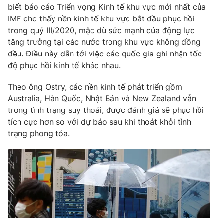
Phim VTV
biết báo cáo Triển vọng Kinh tế khu vực mới nhất của
Giải trí
IMF cho thấy nền kinh tế khu vực bắt đầu phục hồi
Hậu trường
trong quý III/2020, mặc dù sức mạnh của động lực
Điện ảnh
Đời sống
Nhân vật
tăng trưởng tại các nước trong khu vực không đồng
Âm nhạc
đều. Điều này dẫn tới việc các quốc gia ghi nhận tốc
Du lịch
Khán giả
độ phục hồi kinh tế khác nhau.
Giáo dục
Sao
Làm đẹp
Giải sao mai
Theo ông Ostry, các nền kinh tế phát triển gồm
Tuyển sinh
Công nghệ
Chất lượng cuộc sống
Australia, Hàn Quốc, Nhật Bản và New Zealand vẫn
Học trực tuyến
trong tình trạng suy thoái, được đánh giá sẽ phục hồi
Hitech Công nghệ tương lai
tích cực hơn so với dự báo sau khi thoát khỏi tình
Giao lưu trực tuyến
trạng phong tỏa.
Sản phẩm
Lịch phát sóng
Thị trường
Tư vấn
Chuyên mục khác
Emagazine
Podcast