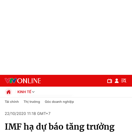
KINH TẾ
Chính trị
Tài chính
Thị trường
Góc doanh nghiệp
Xã hội
22/10/2020 11:18 GMT+7
Pháp luật
Chuyên mục
Kinh tế
IMF hạ dự báo tăng trưởng
Thể thao