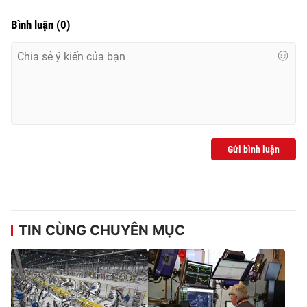
Bình luận
(
0
)
Gửi bình luận
TIN CÙNG CHUYÊN MỤC