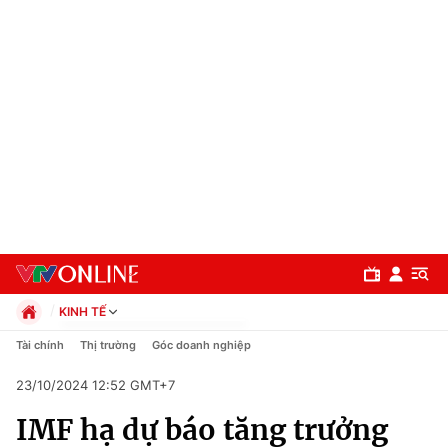
KINH TẾ
Chính trị
Tài chính
Thị trường
Góc doanh nghiệp
Xã hội
23/10/2024 12:52 GMT+7
Pháp luật
Chuyên mục
Kinh tế
IMF hạ dự báo tăng trưởng
Thể thao