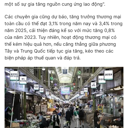
một số sự gia tăng nguồn cung ứng lao động".
Các chuyên gia cũng dự báo, tăng trưởng thương mại
toàn cầu có thể đạt 3,1% trong năm nay và 3,4% trong
THỜI BÁO VTV
năm 2025, cải thiện đáng kể so với mức tăng 0,8%
của năm 2023. Tuy nhiên, hoạt động thương mại có
thể kém hiệu quả hơn, nếu căng thẳng giữa phương
Theo dõi báo trên
Tây và Trung Quốc tiếp tục gia tăng, kéo theo các
biện pháp áp thuế quan và đáp trả.
Cơ quan chủ quản:
Đài Truyền hình Việt Nam
Cơ quan báo chí:
Thời báo VTV
Giấy phép hoạt động báo in và báo điện tử số 483/GP-BTTTT
cấp ngày 29/12/2023
Tổng Biên tập:
Vũ Thanh Thủy
Phó Tổng Biên tập:
Nguyễn Thị Mỹ Hạnh, Phạm Quốc Thắng,
Nguyễn Trọng Ninh
Tổng đài VTV:
024.38 355 931 - 024.38 355 932
Ðiện thoại Thời báo VTV:
024.66 897 897