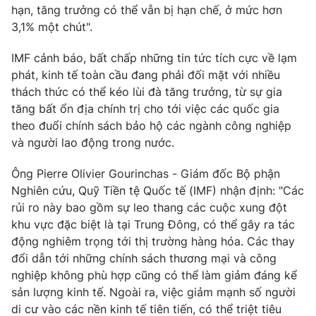
hạn, tăng trưởng có thể vẫn bị hạn chế, ở mức hơn
Photo
Infographic
3,1% một chút".
IMF cảnh báo, bất chấp những tin tức tích cực về lạm
Video
Shorts video
phát, kinh tế toàn cầu đang phải đối mặt với nhiều
thách thức có thể kéo lùi đà tăng trưởng, từ sự gia
VTV Money
VTV Thể thao
tăng bất ổn địa chính trị cho tới việc các quốc gia
theo đuổi chính sách bảo hộ các ngành công nghiệp
và người lao động trong nước.
VTV Sức khoẻ
Bất động sản
Ông Pierre Olivier Gourinchas - Giám đốc Bộ phận
Thị trường 24h
Tấm lòng Việt
Nghiên cứu, Quỹ Tiền tệ Quốc tế (IMF) nhận định: "Các
rủi ro này bao gồm sự leo thang các cuộc xung đột
khu vực đặc biệt là tại Trung Đông, có thể gây ra tác
VTV4
Vươn mình bằng AI
động nghiêm trọng tới thị trường hàng hóa. Các thay
đổi dẫn tới những chính sách thương mại và công
VTV9
VTV8
nghiệp không phù hợp cũng có thể làm giảm đáng kể
sản lượng kinh tế. Ngoài ra, việc giảm mạnh số người
Liên hệ tòa soạn
di cư vào các nền kinh tế tiên tiến, có thể triệt tiêu
English