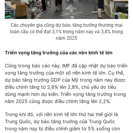
Email:
toasoan@vtv.vn
Liên hệ quảng cáo:
024-7300.7108
Các chuyên gia cũng dự báo, tăng trưởng thương mại
toàn cầu có thể đạt 3,1% trong năm nay và 3,4% trong
năm 2025
Triển vọng tăng trưởng của các nền kinh tế lớn
Cũng trong báo cáo này, IMF đã cập nhật dự báo triển
vọng tăng trưởng của một số nền kinh tế lớn. Cụ thể,
dự báo tăng trưởng GDP của Mỹ trong năm nay được
điều chỉnh tăng từ 2,6% lên 2,8%, chủ yếu do tiêu
® Cấm sao chép dưới mọi hình thức nếu không có sự chấp
dùng mạnh hơn dự kiến. Triển vọng tăng trưởng trong
thuận bằng văn bản. Ghi rõ nguồn VTV.vn khi phát hành lại
năm 2025 cũng được điều chỉnh tăng lên 2,2%.
thông tin từ website này.
Trong khi đó, với nền kinh tế lớn thứ hai thế giới là
Trung Quốc, dự báo tăng trưởng của Trung Quốc
trong năm nay bị điều chỉnh giảm từ 5% xuống còn