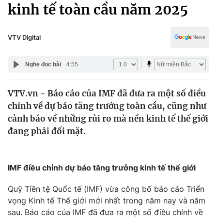
Chính trị
kinh tế toàn cầu năm 2025
Truyền hình
Văn hóa - Giải trí
Xã hội
Y tế
VTV Digital
Đời sống
Pháp luật
Công nghệ
Nghe đọc bài
4:55
Giáo dục
Y tế
VTV.vn - Báo cáo của IMF đã đưa ra một số điều
chỉnh về dự báo tăng trưởng toàn cầu, cũng như
Thế giới
cảnh báo về những rủi ro mà nền kinh tế thế giới
đang phải đối mặt.
Tin tức
Kinh tế
Thế giới đó đây
Tài chính
IMF điều chỉnh dự báo tăng trưởng kinh tế thế giới
Dữ liệu và đời sống
Câu chuyện quốc tế
Thị trường
Quỹ Tiền tệ Quốc tế (IMF) vừa công bố báo cáo Triển
Truyền hình
vọng Kinh tế Thế giới mới nhất trong năm nay và năm
Góc doanh nghiệp
sau. Báo cáo của IMF đã đưa ra một số điều chỉnh về