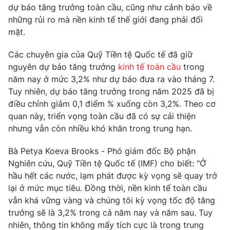
Phim VTV
dự báo tăng trưởng toàn cầu, cũng như cảnh báo về
Giải trí
những rủi ro mà nền kinh tế thế giới đang phải đối
Hậu trường
mặt.
Điện ảnh
Đời sống
Nhân vật
Âm nhạc
Các chuyên gia của Quỹ Tiền tệ Quốc tế đã giữ
Du lịch
Khán giả
nguyên dự báo tăng trưởng
kinh tế toàn cầu
trong
Giáo dục
Sao
năm nay ở mức 3,2% như dự báo đưa ra vào tháng 7.
Làm đẹp
Giải sao mai
Tuy nhiên, dự báo tăng trưởng trong năm 2025 đã bị
Tuyển sinh
Công nghệ
Chất lượng cuộc sống
điều chỉnh giảm 0,1 điểm % xuống còn 3,2%. Theo cơ
Học trực tuyến
quan này, triển vọng toàn cầu đã có sự cải thiện
Hitech Công nghệ tương lai
nhưng vẫn còn nhiều khó khăn trong trung hạn.
Giao lưu trực tuyến
Sản phẩm
Bà Petya Koeva Brooks - Phó giám đốc Bộ phận
Lịch phát sóng
Thị trường
Nghiên cứu, Quỹ Tiền tệ Quốc tế (IMF) cho biết: "Ở
hầu hết các nước, lạm phát được kỳ vọng sẽ quay trở
Tư vấn
lại ở mức mục tiêu. Đồng thời, nền kinh tế toàn cầu
Chuyên mục khác
vẫn khá vững vàng và chúng tôi kỳ vọng tốc độ tăng
trưởng sẽ là 3,2% trong cả năm nay và năm sau. Tuy
Emagazine
Podcast
nhiên, thông tin không mấy tích cực là trong trung