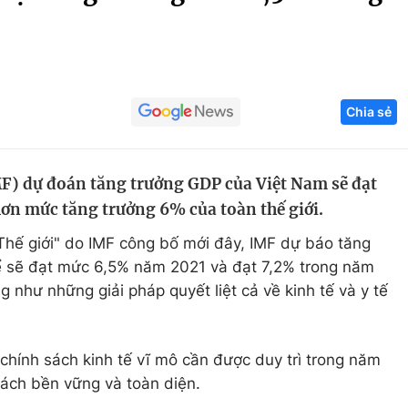
Góc ảnh
Giáo dục
Công nghệ
Chia sẻ
Tuyển sinh
Hitech Công ng
Học trực tuyến
Sản phẩm
MF) dự đoán tăng trưởng GDP của Việt Nam sẽ đạt
g
Thị trường
ơn mức tăng trưởng 6% của toàn thế giới.
Tư vấn
Thế giới" do IMF công bố mới đây, IMF dự báo tăng
hể sẽ đạt mức 6,5% năm 2021 và đạt 7,2% trong năm
như những giải pháp quyết liệt cả về kinh tế và y tế
chính sách kinh tế vĩ mô cần được duy trì trong năm
ách bền vững và toàn diện.