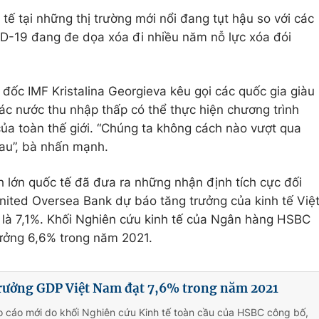
tế tại những thị trường mới nổi đang tụt hậu so với các
VID-19 đang đe dọa xóa đi nhiều năm nỗ lực xóa đói
đốc IMF Kristalina Georgieva kêu gọi các quốc gia giàu
c nước thu nhập thấp có thể thực hiện chương trình
của toàn thế giới. “Chúng ta không cách nào vượt qua
au”, bà nhấn mạnh.
h lớn quốc tế đã đưa ra những nhận định tích cực đối
nited Oversea Bank dự báo tăng trưởng của kinh tế Việ
là 7,1%. Khối Nghiên cứu kinh tế của Ngân hàng HSBC
ưởng 6,6% trong năm 2021.
rưởng GDP Việt Nam đạt 7,6% trong năm 2021
o cáo mới do khối Nghiên cứu Kinh tế toàn cầu của HSBC công bố,