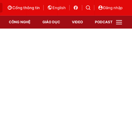
Cổng thông tin
English
Đăng nhập
CÔNG NGHỆ
GIÁO DỤC
VIDEO
PODCAST
VTV Money
VTV Thể thao
VTV Sức khoẻ
Bất động sản
Thị trường 24h
Tấm lòng Việt
Vươn mình bằng AI
VTV4
VTV8
VTV9
Lịch phát sóng
Giao lưu trực tuyến
Sự kiện