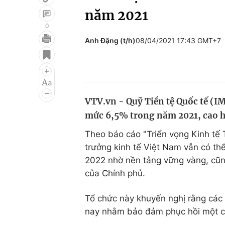
năm 2021
0
Anh Đặng (t/h)
08/04/2021 17:43 GMT+7
Giải trí
Đời sống
Điện ảnh
Du lịch
Âm nhạc
Làm đẹp
VTV.vn - Quỹ Tiền tệ Quốc tế (I
Sao
Chất lượng cuộc sốn
mức 6,5% trong năm 2021, cao h
Theo báo cáo "Triển vọng Kinh tế 
trưởng kinh tế Việt Nam vẫn có t
2022 nhờ nền tảng vững vàng, cũng 
của Chính phủ.
Tổ chức này khuyến nghị rằng các 
nay nhằm bảo đảm phục hồi một c