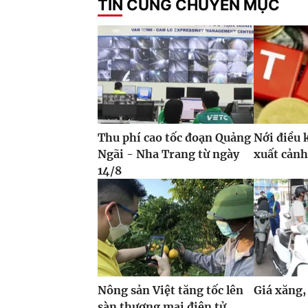
TIN CÙNG CHUYÊN MỤC
Thu phí cao tốc đoạn Quảng
Nới điều 
Ngãi - Nha Trang từ ngày
xuất cảnh
14/8
Nông sản Việt tăng tốc lên
Giá xăng,
sàn thương mại điện tử