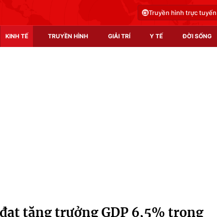
Truyền hình trực tuyến
KINH TẾ
TRUYỀN HÌNH
GIẢI TRÍ
Y TẾ
ĐỜI SỐNG
Pháp luật
Y tế
Truyền hình
Multimedia
Phim VTV
Video
Hậu trường
Shorts video
Nhân vật
Podcast
Khán giả
EMagazine
Giải sao mai
Photo
 đạt tăng trưởng GDP 6,5% trong
Infographic