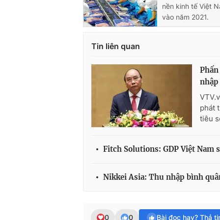
nền kinh tế Việt
vào năm 2021.
Tin liên quan
Phấn 
nhập 
VTV.v
phát 
tiêu 
Fitch Solutions: GDP Việt Nam 
Nikkei Asia: Thu nhập bình quâ
0
0
Bài đọc hay? Thả t