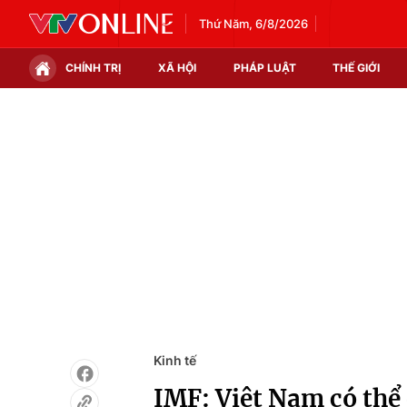
Thứ Năm, 6/8/2026
CHÍNH TRỊ
XÃ HỘI
PHÁP LUẬT
THẾ GIỚI
Chính trị
Xã hội
Thế giới
Kinh tế
Tin tức
Tài chính
Thế giới đó đây
Thị trường
Câu chuyện quốc tế
Góc doanh nghiệp
Dữ liệu và đời sống
Kinh tế
IMF: Việt Nam có thể