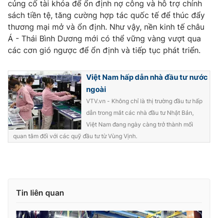
củng cố tài khóa để ổn định nợ công và hỗ trợ chính
Ðiện thoại Thời báo VTV:
024.66 897 897
sách tiền tệ, tăng cường hợp tác quốc tế để thúc đẩy
Email:
toasoan@vtv.vn
thương mại mở và ổn định. Như vậy, nền kinh tế châu
Liên hệ quảng cáo:
024-7300.7108
Á - Thái Bình Dương mới có thể vững vàng vượt qua
các cơn gió ngược để ổn định và tiếp tục phát triển.
Việt Nam hấp dẫn nhà đầu tư nước
ngoài
VTV.vn - Không chỉ là thị trường đầu tư hấp
dẫn trong mắt các nhà đầu tư Nhật Bản,
Việt Nam đang ngày càng trở thành mối
quan tâm đối với các quỹ đầu tư từ Vùng Vịnh.
® Cấm sao chép dưới mọi hình thức nếu không có sự chấp
thuận bằng văn bản. Ghi rõ nguồn VTV.vn khi phát hành lại
thông tin từ website này.
Tin liên quan