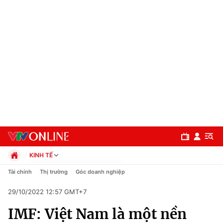
KINH TẾ
Chính trị
Tài chính
Thị trường
Góc doanh nghiệp
Xã hội
29/10/2022 12:57 GMT+7
Pháp luật
Chuyên mục
Kinh tế
IMF: Việt Nam là một nền
Thể thao