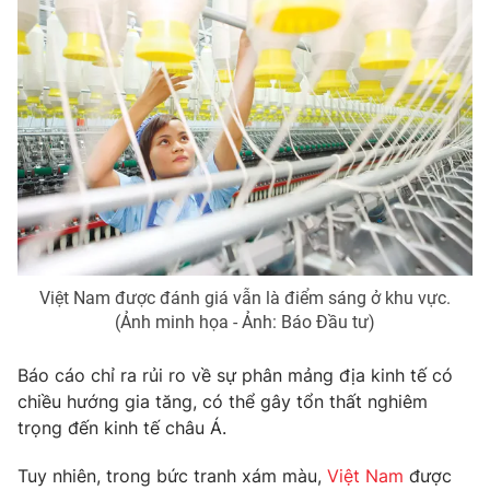
Photo
Infographic
Video
Shorts video
VTV Money
VTV Thể thao
VTV Sức khoẻ
Bất động sản
Thị trường 24h
Tấm lòng Việt
Việt Nam được đánh giá vẫn là điểm sáng ở khu vực.
(Ảnh minh họa - Ảnh: Báo Đầu tư)
VTV4
Vươn mình bằng AI
Báo cáo chỉ ra rủi ro về sự phân mảng địa kinh tế có
chiều hướng gia tăng, có thể gây tổn thất nghiêm
VTV9
VTV8
trọng đến kinh tế châu Á.
Tuy nhiên, trong bức tranh xám màu,
Việt Nam
được
Liên hệ tòa soạn
English