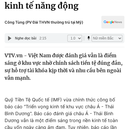
Chính trị
kinh tế năng động
Truyền hình
Văn hóa - Giải trí
Xã hội
Y tế
Công Tùng (PV Đài THVN thường trú tại Mỹ)
Đời sống
Pháp luật
Công nghệ
Nghe đọc bài
2:15
Giáo dục
Y tế
VTV.vn - Việt Nam được đánh giá vẫn là điểm
sáng ở khu vực nhờ chính sách tiền tệ đúng đắn,
Thế giới
sự hỗ trợ tài khóa kịp thời và nhu cầu bên ngoài
vẫn mạnh.
Tin tức
Kinh tế
Thế giới đó đây
Tài chính
Quỹ Tiền Tệ Quốc tế (IMF) vừa chính thức công bố
Dữ liệu và đời sống
Câu chuyện quốc tế
báo cáo "Triển vọng kinh tế khu vực châu Á - Thái
Thị trường
Bình Dương". Báo cáo đánh giá châu Á - Thái Bình
Truyền hình
Góc doanh nghiệp
Dương vẫn là một điểm sáng trong nền kinh tế toàn
cầu vốn ngày càng ảm đạm. Tuy nhiên, báo cáo lần