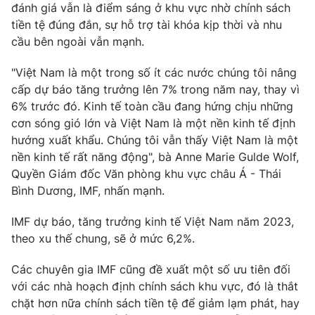
đánh giá vẫn là điểm sáng ở khu vực nhờ chính sách
tiền tệ đúng đắn, sự hỗ trợ tài khóa kịp thời và nhu
cầu bên ngoài vẫn mạnh.
THỜI BÁO VTV
"Việt Nam là một trong số ít các nước chúng tôi nâng
cấp dự báo tăng trưởng lên 7% trong năm nay, thay vì
6% trước đó. Kinh tế toàn cầu đang hứng chịu những
cơn sóng gió lớn và Việt Nam là một nền kinh tế định
Theo dõi báo trên
hướng xuất khẩu. Chúng tôi vẫn thấy Việt Nam là một
nền kinh tế rất năng động", bà Anne Marie Gulde Wolf,
Quyền Giám đốc Văn phòng khu vực châu Á - Thái
Cơ quan chủ quản:
Đài Truyền hình Việt Nam
Bình Dương, IMF, nhấn mạnh.
Cơ quan báo chí:
Thời báo VTV
Giấy phép hoạt động báo in và báo điện tử số 483/GP-BTTTT
IMF dự báo, tăng trưởng kinh tế Việt Nam năm 2023,
cấp ngày 29/12/2023
theo xu thế chung, sẽ ở mức 6,2%.
Tổng Biên tập:
Vũ Thanh Thủy
Các chuyên gia IMF cũng đề xuất một số ưu tiên đối
Phó Tổng Biên tập:
Nguyễn Thị Mỹ Hạnh, Phạm Quốc Thắng,
Nguyễn Trọng Ninh
với các nhà hoạch định chính sách khu vực, đó là thắt
chặt hơn nữa chính sách tiền tệ để giảm lạm phát, hay
Tổng đài VTV:
024.38 355 931 - 024.38 355 932