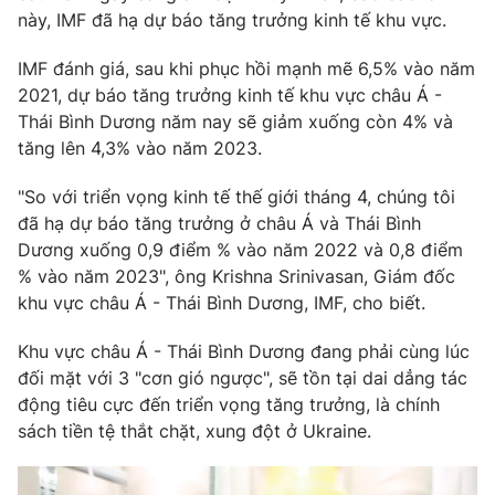
Phim VTV
này, IMF đã hạ dự báo tăng trưởng kinh tế khu vực.
Giải trí
Hậu trường
IMF đánh giá, sau khi phục hồi mạnh mẽ 6,5% vào năm
Điện ảnh
Đời sống
Nhân vật
2021, dự báo tăng trưởng kinh tế khu vực châu Á -
Âm nhạc
Thái Bình Dương năm nay sẽ giảm xuống còn 4% và
Du lịch
Khán giả
tăng lên 4,3% vào năm 2023.
Giáo dục
Sao
Làm đẹp
Giải sao mai
"So với triển vọng kinh tế thế giới tháng 4, chúng tôi
Tuyển sinh
Công nghệ
Chất lượng cuộc sống
đã hạ dự báo tăng trưởng ở châu Á và Thái Bình
Học trực tuyến
Dương xuống 0,9 điểm % vào năm 2022 và 0,8 điểm
Hitech Công nghệ tương lai
% vào năm 2023", ông Krishna Srinivasan, Giám đốc
Giao lưu trực tuyến
khu vực châu Á - Thái Bình Dương, IMF, cho biết.
Sản phẩm
Lịch phát sóng
Thị trường
Khu vực châu Á - Thái Bình Dương đang phải cùng lúc
đối mặt với 3 "cơn gió ngược", sẽ tồn tại dai dẳng tác
Tư vấn
động tiêu cực đến triển vọng tăng trưởng, là chính
Chuyên mục khác
sách tiền tệ thắt chặt, xung đột ở Ukraine.
Emagazine
Podcast