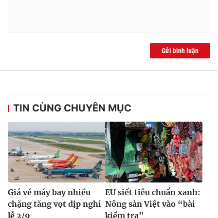
Gửi bình luận
TIN CÙNG CHUYÊN MỤC
Giá vé máy bay nhiều
EU siết tiêu chuẩn xanh:
chặng tăng vọt dịp nghỉ
Nông sản Việt vào “bài
lễ 2/9
kiểm tra”