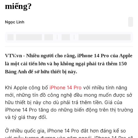
Chính trị
miếng?
Truyền hình
Văn hóa - Giải trí
Xã hội
Ngọc Linh
Y tế
Đời sống
Pháp luật
Công nghệ
Giáo dục
Y tế
VTV.vn - Nhiều người cho rằng, iPhone 14 Pro của Apple
là một cải tiến lớn và họ không ngại phải trả thêm 150
Bảng Anh để sở hữu thiết bị này.
Thế giới
Tin tức
Khi Apple công bố
iPhone 14 Pro
với nhiều tính năng
Kinh tế
mới, những tín đồ công nghệ đều mong muốn được sở
Thế giới đó đây
hữu thiết bị này cho dù phải trả thêm tiền. Giá của
Tài chính
Dữ liệu và đời sống
iPhone 14 Pro tăng do những biến động trên thị trường
Câu chuyện quốc tế
Thị trường
và tỷ giá thay đổi.
Truyền hình
Góc doanh nghiệp
Ở nhiều quốc gia, iPhone 14 Pro đắt hơn đáng kể so