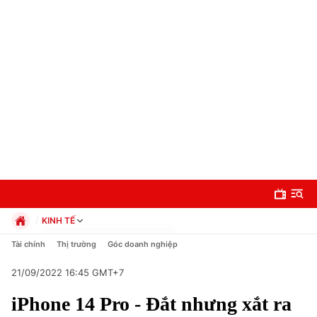
KINH TẾ
Chính trị
Tài chính
Thị trường
Góc doanh nghiệp
Xã hội
21/09/2022 16:45 GMT+7
Pháp luật
Chuyên mục
Kinh tế
iPhone 14 Pro - Đắt nhưng xắt ra
Thể thao