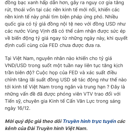
Phim VTV
đồng bạc xanh hấp dẫn hơn, gây ra nguy cơ gia tăng
Giải trí
rút, thoái vốn tại các nền kinh tế mới nổi, khiến các
Hậu trường
nền kinh tế này phải tìm biện pháp ứng phó. Nhiều
Điện ảnh
Đời sống
quốc gia có tỷ giá đồng nội tệ neo với đồng USD như
Nhân vật
Âm nhạc
các nước Vùng Vịnh đã có thể cảm nhận được sức ép
Du lịch
Khán giả
về biến động tỷ giá ngay từ những ngày này, khi quyết
Giáo dục
Sao
định cuối cùng của FED chưa được đưa ra.
Làm đẹp
Giải sao mai
Tuyển sinh
Công nghệ
Tại Việt Nam, nguyên nhân nào khiến cho tỷ giá
Chất lượng cuộc sống
Học trực tuyến
VND/USD trong suốt một tuần nay liên tục tăng kịch
Hitech Công nghệ tương lai
trần biên độ? Cuộc họp của FED và xác suất điều
Giao lưu trực tuyến
chỉnh tăng lãi suất đồng USD sẽ tác động như thế nào
Sản phẩm
tới kinh tế Việt Nam trong ngắn và trung hạn ? Đây là
Lịch phát sóng
những vấn đề đã được phóng viên VTV trao đổi với
Thị trường
Tiến sỹ, chuyên gia Kinh tế Cấn Văn Lực trong sáng
Tư vấn
ngày 16/12.
Chuyên mục khác
Mời quý độc giả theo dõi
Truyền hình trực tuyến
các
Emagazine
Podcast
kênh của Đài Truyền hình Việt Nam.