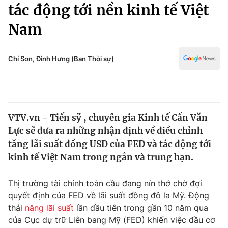
Chính trị
tác động tới nền kinh tế Việt
Truyền hình
Nam
Văn hóa - Giải trí
Xã hội
Y tế
Đời sống
Chí Sơn, Đình Hưng (Ban Thời sự)
Pháp luật
Công nghệ
Giáo dục
Y tế
VTV.vn - Tiến sỹ , chuyên gia Kinh tế Cấn Văn
Thế giới
Lực sẽ đưa ra những nhận định về điều chỉnh
Tin tức
tăng lãi suất đồng USD của FED và tác động tới
Kinh tế
kinh tế Việt Nam trong ngắn và trung hạn.
Thế giới đó đây
Tài chính
Dữ liệu và đời sống
Câu chuyện quốc tế
Thị trường tài chính toàn cầu đang nín thở chờ đợi
Thị trường
quyết định của FED về lãi suất đồng đô la Mỹ. Động
thái
nâng lãi suất
lần đầu tiên trong gần 10 năm qua
Truyền hình
Góc doanh nghiệp
của Cục dự trữ Liên bang Mỹ (FED) khiến việc đầu cơ