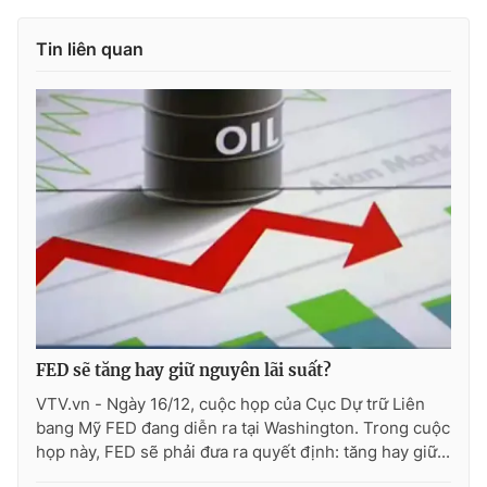
Photo
Infographic
Tin liên quan
Video
Shorts video
VTV Money
VTV Thể thao
VTV Sức khoẻ
Bất động sản
Thị trường 24h
Tấm lòng Việt
VTV4
Vươn mình bằng AI
FED sẽ tăng hay giữ nguyên lãi suất?
VTV.vn - Ngày 16/12, cuộc họp của Cục Dự trữ Liên
VTV9
VTV8
bang Mỹ FED đang diễn ra tại Washington. Trong cuộc
họp này, FED sẽ phải đưa ra quyết định: tăng hay giữ...
Liên hệ tòa soạn
English