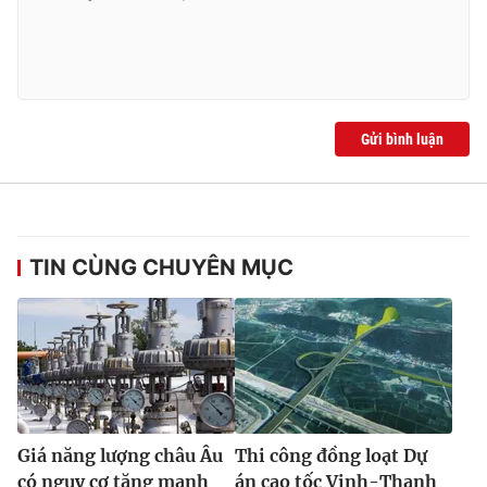
Ðiện thoại Thời báo VTV:
024.66 897 897
Email:
toasoan@vtv.vn
Liên hệ quảng cáo:
024-7300.7108
Gửi bình luận
TIN CÙNG CHUYÊN MỤC
® Cấm sao chép dưới mọi hình thức nếu không có sự chấp
thuận bằng văn bản. Ghi rõ nguồn VTV.vn khi phát hành lại
thông tin từ website này.
Giá năng lượng châu Âu
Thi công đồng loạt Dự
có nguy cơ tăng mạnh
án cao tốc Vinh-Thanh