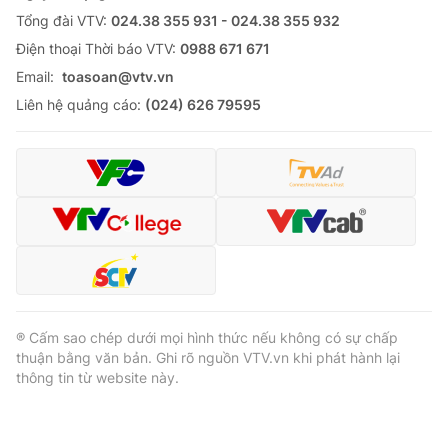
Tổng đài VTV:
024.38 355 931 - 024.38 355 932
Ðiện thoại Thời báo VTV:
0988 671 671
Email:
toasoan@vtv.vn
Liên hệ quảng cáo:
(024) 626 79595
® Cấm sao chép dưới mọi hình thức nếu không có sự chấp
thuận bằng văn bản. Ghi rõ nguồn VTV.vn khi phát hành lại
thông tin từ website này.