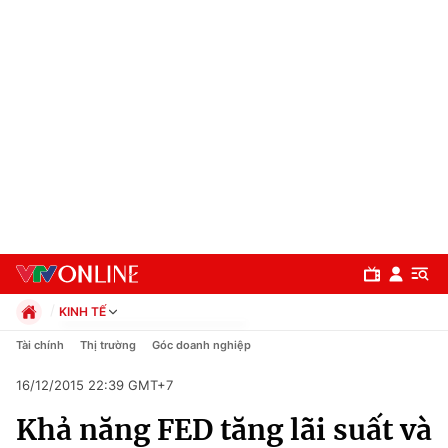
KINH TẾ
Chính trị
Tài chính
Thị trường
Góc doanh nghiệp
Xã hội
16/12/2015 22:39 GMT+7
Pháp luật
Chuyên mục
Kinh tế
Khả năng FED tăng lãi suất và
Thể thao