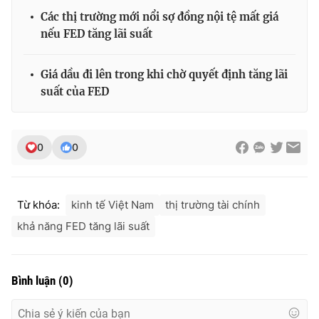
Các thị trường mới nổi sợ đồng nội tệ mất giá
nếu FED tăng lãi suất
THỜI BÁO VTV
Giá dầu đi lên trong khi chờ quyết định tăng lãi
suất của FED
Theo dõi báo trên
0
0
Cơ quan chủ quản:
Đài Truyền hình Việt Nam
Cơ quan báo chí:
Thời báo VTV
Từ khóa:
kinh tế Việt Nam
thị trường tài chính
Giấy phép hoạt động báo in và báo điện tử số 483/GP-BTTTT
khả năng FED tăng lãi suất
cấp ngày 29/12/2023
Tổng Biên tập:
Vũ Thanh Thủy
Phó Tổng Biên tập:
Nguyễn Thị Mỹ Hạnh, Phạm Quốc Thắng,
Bình luận
(
0
)
Nguyễn Trọng Ninh
Tổng đài VTV:
024.38 355 931 - 024.38 355 932