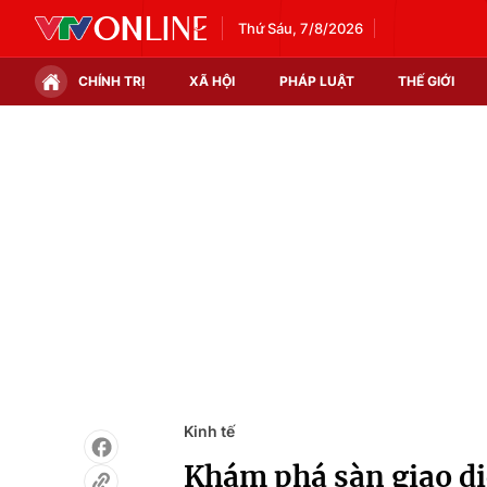
Thứ Sáu, 7/8/2026
CHÍNH TRỊ
XÃ HỘI
PHÁP LUẬT
THẾ GIỚI
Chính trị
Xã hội
Thế giới
Kinh tế
Tin tức
Tài chính
Thế giới đó đây
Thị trường
Câu chuyện quốc tế
Góc doanh nghiệp
Dữ liệu và đời sống
Kinh tế
Khám phá sàn giao d