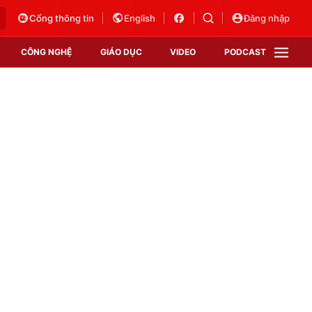
Cổng thông tin
English
Đăng nhập
CÔNG NGHỆ
GIÁO DỤC
VIDEO
PODCAST
VTV Money
VTV Thể thao
VTV Sức khoẻ
Bất động sản
Thị trường 24h
Tấm lòng Việt
Vươn mình bằng AI
VTV4
VTV8
VTV9
Lịch phát sóng
Giao lưu trực tuyến
Sự kiện