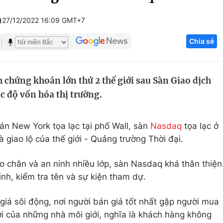
Góc ảnh
)
27/12/2022 16:09 GMT+7
Chia sẻ
Giáo dục
Công nghệ
Tuyển sinh
Hitech Công ng
 chứng khoán lớn thứ 2 thế giới sau Sàn Giao dịch
Học trực tuyến
Sản phẩm
 độ vốn hóa thị trường.
g
Thị trường
Tư vấn
n New York tọa lạc tại phố Wall, sàn
Nasdaq
tọa lạc ở
 giao lộ của thế giới - Quảng trường Thời đại.
o chắn và an ninh nhiều lớp, sàn Nasdaq khá thân thiện
inh, kiểm tra tên và sự kiện tham dự.
iá sôi động, nơi người bán giá tốt nhất gặp người mua
ơi của những nhà môi giới, nghĩa là khách hàng không