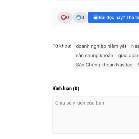
0
0
Bài đọc hay? Thả t
Từ khóa:
doanh nghiệp niêm yết
Na
sàn chứng khoán
giao dịc
Sàn Chứng khoán Nasdaq
Bình luận
(
0
)