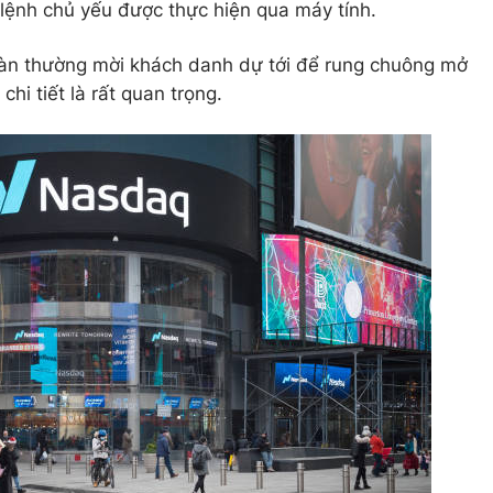
 lệnh chủ yếu được thực hiện qua máy tính.
 sàn thường mời khách danh dự tới để rung chuông mở
hi tiết là rất quan trọng.