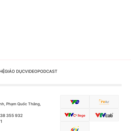
HỆ
GIÁO DỤC
VIDEO
PODCAST
nh, Phạm Quốc Thắng,
.38 355 932
71