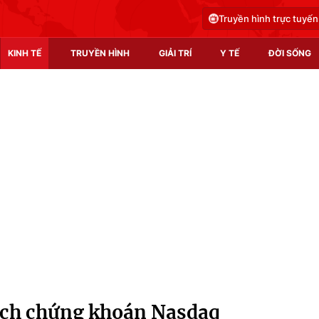
Truyền hình trực tuyến
KINH TẾ
TRUYỀN HÌNH
GIẢI TRÍ
Y TẾ
ĐỜI SỐNG
Pháp luật
Y tế
Truyền hình
Multimedia
Phim VTV
Video
Hậu trường
Shorts video
Nhân vật
Podcast
Khán giả
EMagazine
Giải sao mai
Photo
ịch chứng khoán Nasdaq
Infographic