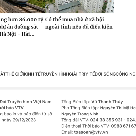
ăng hơn 86.000 tỷ
Có thể mua nhà ở xã hội
dự án đường sắt
ngoài tỉnh nếu đủ điều kiện
Hà Nội - Hải...
UẬT
THẾ GIỚI
KINH TẾ
TRUYỀN HÌNH
GIẢI TRÍ
Y TẾ
ĐỜI SỐNG
CÔNG NG
Đài Truyền hình Việt Nam
Tổng Biên tập:
Vũ Thanh Thủy
hời báo VTV
Phó Tổng Biên tập:
Nguyễn Thị Mỹ Hạ
g báo in và báo điện tử số
Nguyễn Trọng Ninh
 ngày 29/12/2023
Tổng đài VTV:
024.38 355 931 - 024
Ðiện thoại Thời báo VTV:
0988 671 6
Email:
toasoan@vtv.vn