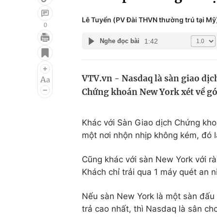
Lê Tuyển (PV Đài THVN thường trú tại Mỹ
0
1:42
Nghe đọc bài
Giải trí
Đời sống
Điện ảnh
Du lịch
VTV.vn - Nasdaq là sàn giao dịch
Âm nhạc
Làm đẹp
Chứng khoán New York xét về góc
Sao
Chất lượng cuộc sốn
Khác với Sàn Giao dịch Chứng khoá
một nơi nhộn nhịp không kém, đó là
Cũng khác với sàn New York với rà
Khách chỉ trải qua 1 máy quét an n
Nếu sàn New York là một sàn đấu g
trả cao nhất, thì Nasdaq là sân ch