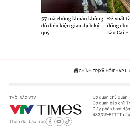
57 mã chứng khoán không
Đề xuất t
đủ điều kiện giao dịch ký
đồng cho 
quỹ
Lào Cai - 
CHÍNH TRỊ
XÃ HỘI
PHÁP L
Cơ quan chủ quản:
THỜI BÁO VTV
Cơ quan báo chí:
T
Giấy phép hoạt độn
483/GP-BTTTT cấp
Theo dõi báo trên