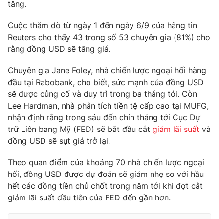
Phim VTV
tăng.
Giải trí
Hậu trường
Cuộc thăm dò từ ngày 1 đến ngày 6/9 của hãng tin
Điện ảnh
Reuters cho thấy 43 trong số 53 chuyên gia (81%) cho
Đời sống
Nhân vật
rằng đồng USD sẽ tăng giá.
Âm nhạc
Du lịch
Khán giả
Giáo dục
Sao
Chuyên gia Jane Foley, nhà chiến lược ngoại hối hàng
Làm đẹp
Giải sao mai
đầu tại Rabobank, cho biết, sức mạnh của đồng USD
Tuyển sinh
sẽ được củng cố và duy trì trong ba tháng tới. Còn
Công nghệ
Chất lượng cuộc sống
Lee Hardman, nhà phân tích tiền tệ cấp cao tại MUFG,
Học trực tuyến
Hitech Công nghệ tương lai
nhận định rằng trong sáu đến chín tháng tới Cục Dự
Giao lưu trực tuyến
trữ Liên bang Mỹ (FED) sẽ bắt đầu cắt
giảm lãi suất
và
Sản phẩm
đồng USD sẽ sụt giá trở lại.
Lịch phát sóng
Thị trường
Theo quan điểm của khoảng 70 nhà chiến lược ngoại
hối, đồng USD được dự đoán sẽ giảm nhẹ so với hầu
Tư vấn
hết các đồng tiền chủ chốt trong năm tới khi đợt cắt
Chuyên mục khác
giảm lãi suất đầu tiên của FED đến gần hơn.
Emagazine
Podcast