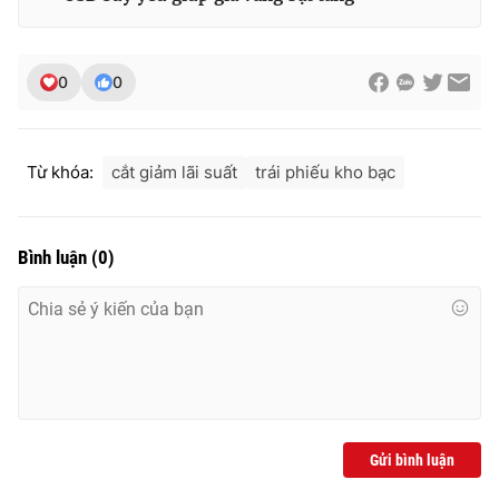
0
0
THỜI BÁO VTV
Từ khóa:
cắt giảm lãi suất
trái phiếu kho bạc
Theo dõi báo trên
Bình luận
(
0
)
Cơ quan chủ quản:
Đài Truyền hình Việt Nam
Cơ quan báo chí:
Thời báo VTV
Giấy phép hoạt động báo in và báo điện tử số 483/GP-BTTTT
cấp ngày 29/12/2023
Tổng Biên tập:
Vũ Thanh Thủy
Phó Tổng Biên tập:
Nguyễn Thị Mỹ Hạnh, Phạm Quốc Thắng,
Nguyễn Trọng Ninh
Gửi bình luận
Tổng đài VTV:
024.38 355 931 - 024.38 355 932