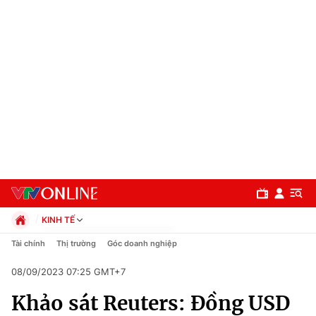
KINH TẾ
Chính trị
Tài chính
Thị trường
Góc doanh nghiệp
Xã hội
08/09/2023 07:25 GMT+7
Pháp luật
Chuyên mục
Kinh tế
Khảo sát Reuters: Đồng USD
Thể thao