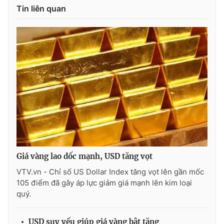
Tin liên quan
Photo
Infographic
Video
Shorts video
VTV Money
VTV Thể thao
VTV Sức khoẻ
Bất động sản
Thị trường 24h
Tấm lòng Việt
Giá vàng lao dốc mạnh, USD tăng vọt
VTV4
Vươn mình bằng AI
VTV.vn - Chỉ số US Dollar Index tăng vọt lên gần mốc
105 điểm đã gây áp lực giảm giá mạnh lên kim loại
VTV9
VTV8
quý.
Liên hệ tòa soạn
English
USD suy yếu giúp giá vàng bật tăng