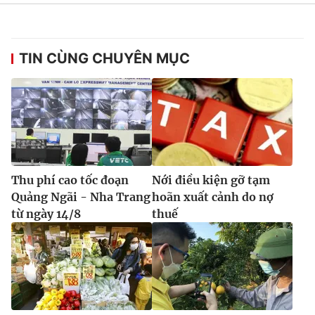
Ðiện thoại Thời báo VTV:
024.66 897 897
Email:
toasoan@vtv.vn
Liên hệ quảng cáo:
024-7300.7108
TIN CÙNG CHUYÊN MỤC
Thu phí cao tốc đoạn
Nới điều kiện gỡ tạm
Quảng Ngãi - Nha Trang
hoãn xuất cảnh do nợ
từ ngày 14/8
thuế
® Cấm sao chép dưới mọi hình thức nếu không có sự chấp
thuận bằng văn bản. Ghi rõ nguồn VTV.vn khi phát hành lại
thông tin từ website này.