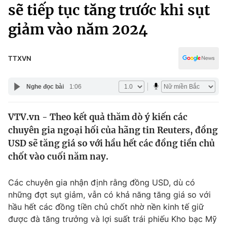
Chính trị
sẽ tiếp tục tăng trước khi sụt
Truyền hình
giảm vào năm 2024
Văn hóa - Giải trí
Xã hội
Y tế
Đời sống
TTXVN
Pháp luật
Công nghệ
Giáo dục
Nghe đọc bài
1:06
Y tế
VTV.vn - Theo kết quả thăm dò ý kiến các
Thế giới
chuyên gia ngoại hối của hãng tin Reuters, đồng
Tin tức
USD sẽ tăng giá so với hầu hết các đồng tiền chủ
Kinh tế
chốt vào cuối năm nay.
Thế giới đó đây
Tài chính
Dữ liệu và đời sống
Câu chuyện quốc tế
Các chuyên gia nhận định rằng đồng USD, dù có
Thị trường
những đợt sụt giảm, vẫn có khả năng tăng giá so với
hầu hết các đồng tiền chủ chốt nhờ nền kinh tế giữ
Truyền hình
Góc doanh nghiệp
được đà tăng trưởng và lợi suất trái phiếu Kho bạc Mỹ