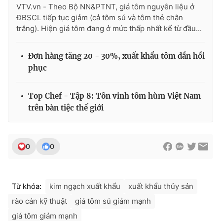
VTV.vn - Theo Bộ NN&PTNT, giá tôm nguyên liệu ở
ĐBSCL tiếp tục giảm (cả tôm sú và tôm thẻ chân
trắng). Hiện giá tôm đang ở mức thấp nhất kể từ đầu...
THỜI BÁO VTV
Đơn hàng tăng 20 - 30%, xuất khẩu tôm dần hồi
phục
Theo dõi báo trên
Top Chef - Tập 8: Tôn vinh tôm hùm Việt Nam
trên bàn tiệc thế giới
Cơ quan chủ quản:
Đài Truyền hình Việt Nam
Cơ quan báo chí:
Thời báo VTV
0
0
Giấy phép hoạt động báo in và báo điện tử số 483/GP-BTTTT
cấp ngày 29/12/2023
Tổng Biên tập:
Vũ Thanh Thủy
Từ khóa:
kim ngạch xuất khẩu
xuất khẩu thủy sản
Phó Tổng Biên tập:
Nguyễn Thị Mỹ Hạnh, Phạm Quốc Thắng,
Nguyễn Trọng Ninh
rào cản kỹ thuật
giá tôm sú giảm mạnh
Tổng đài VTV:
024.38 355 931 - 024.38 355 932
giá tôm giảm mạnh