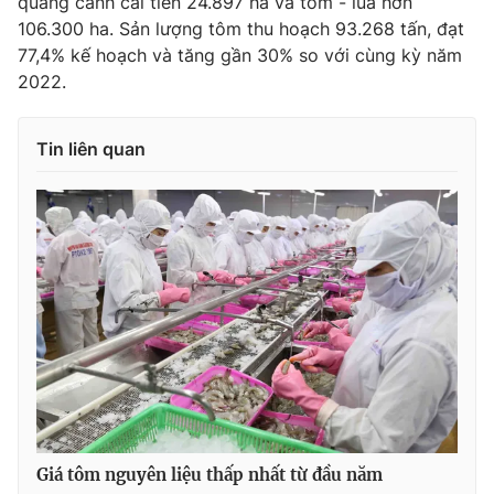
quảng canh cải tiến 24.897 ha và tôm - lúa hơn
106.300 ha. Sản lượng tôm thu hoạch 93.268 tấn, đạt
Photo
Infographic
77,4% kế hoạch và tăng gần 30% so với cùng kỳ năm
2022.
Video
Shorts video
Tin liên quan
VTV Money
VTV Thể thao
VTV Sức khoẻ
Bất động sản
Thị trường 24h
Tấm lòng Việt
VTV4
Vươn mình bằng AI
VTV9
VTV8
Giá tôm nguyên liệu thấp nhất từ đầu năm
Liên hệ tòa soạn
English