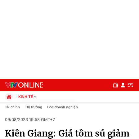
KINH TẾ
Chính trị
Tài chính
Thị trường
Góc doanh nghiệp
Xã hội
09/08/2023 19:58 GMT+7
Pháp luật
Chuyên mục
Kinh tế
Kiên Giang: Giá tôm sú giảm
Thể thao