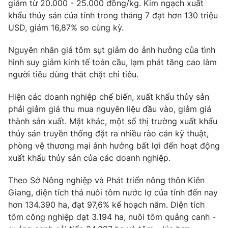
Phim VTV
giảm từ 20.000 - 25.000 đồng/kg. Kim ngạch xuất
Giải trí
khẩu thủy sản của tỉnh trong tháng 7 đạt hơn 130 triệu
Hậu trường
USD, giảm 16,87% so cùng kỳ.
Điện ảnh
Đời sống
Nhân vật
Nguyên nhân giá tôm sụt giảm do ảnh hưởng của tình
Âm nhạc
Du lịch
hình suy giảm kinh tế toàn cầu, lạm phát tăng cao làm
Khán giả
Giáo dục
Sao
người tiêu dùng thắt chặt chi tiêu.
Làm đẹp
Giải sao mai
Tuyển sinh
Hiện các doanh nghiệp chế biến, xuất khẩu thủy sản
Công nghệ
Chất lượng cuộc sống
phải giảm giá thu mua nguyên liệu đầu vào, giảm giá
Học trực tuyến
Hitech Công nghệ tương lai
thành sản xuất. Mặt khác, một số thị trường xuất khẩu
Giao lưu trực tuyến
thủy sản truyền thống đặt ra nhiều rào cản kỹ thuật,
Sản phẩm
phòng vệ thương mại ảnh hưởng bất lợi đến hoạt động
xuất khẩu thủy sản của các doanh nghiệp.
Lịch phát sóng
Thị trường
Theo Sở Nông nghiệp và Phát triển nông thôn Kiên
Tư vấn
Giang, diện tích thả nuôi tôm nước lợ của tỉnh đến nay
Chuyên mục khác
hơn 134.390 ha, đạt 97,6% kế hoạch năm. Diện tích
Emagazine
Podcast
tôm công nghiệp đạt 3.194 ha, nuôi tôm quảng canh -