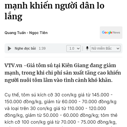
Chính trị
mạnh khiến người dân lo
Truyền hình
lắng
Văn hóa - Giải trí
Xã hội
Y tế
Đời sống
Quang Tuấn - Ngọc Tiên
Pháp luật
Công nghệ
Giáo dục
Nghe đọc bài
1:39
Y tế
VTV.vn -Giá tôm sú tại Kiên Giang đang giảm
Thế giới
mạnh, trong khi chi phí sản xuất tăng cao khiến
Tin tức
người nuôi tôm lâm vào tình cảnh khó khăn.
Kinh tế
Thế giới đó đây
Cụ thể, tôm sú kích cỡ 30 con/kg giá từ 145.000 -
Tài chính
Dữ liệu và đời sống
150.000 đồng/kg, giảm từ 60.000 - 70.000 đồng/kg
Câu chuyện quốc tế
Thị trường
và loại trên 30 con/kg giá từ 110.000 - 120.000
đồng/kg, giảm từ 50.000 - 60.000 đồng/kg; tôm thẻ
Truyền hình
Góc doanh nghiệp
kích cỡ 100 con/kg giá từ 70.000 - 75.000 đồng/kg,