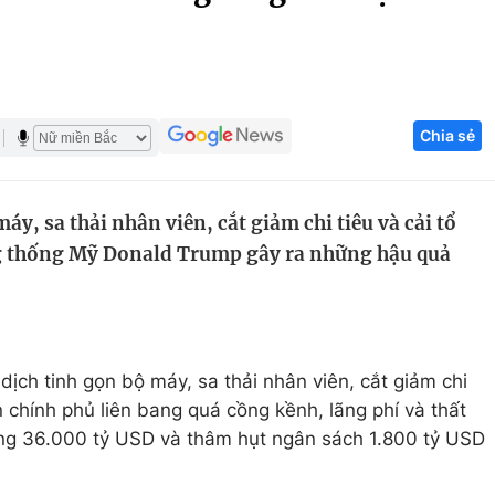
Góc ảnh
Giáo dục
Công nghệ
Chia sẻ
Tuyển sinh
Hitech Công ng
Học trực tuyến
Sản phẩm
y, sa thải nhân viên, cắt giảm chi tiêu và cải tổ
g
Thị trường
g thống Mỹ Donald Trump gây ra những hậu quả
Tư vấn
ịch tinh gọn bộ máy, sa thải nhân viên, cắt giảm chi
ận chính phủ liên bang quá cồng kềnh, lãng phí và thất
ông 36.000 tỷ USD và thâm hụt ngân sách 1.800 tỷ USD