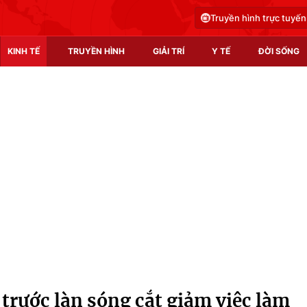
Truyền hình trực tuyến
KINH TẾ
TRUYỀN HÌNH
GIẢI TRÍ
Y TẾ
ĐỜI SỐNG
Pháp luật
Y tế
Truyền hình
Multimedia
Phim VTV
Video
Hậu trường
Shorts video
Nhân vật
Podcast
Khán giả
EMagazine
Giải sao mai
Photo
trước làn sóng cắt giảm việc làm
Infographic