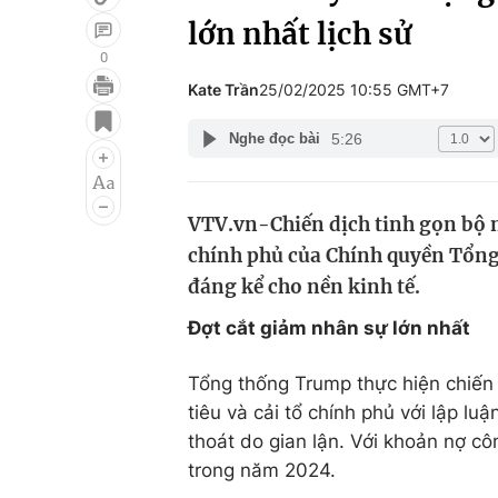
lớn nhất lịch sử
0
Kate Trần
25/02/2025 10:55 GMT+7
Giải trí
Đời sống
5:26
Nghe đọc bài
Điện ảnh
Du lịch
Âm nhạc
Làm đẹp
VTV.vn-Chiến dịch tinh gọn bộ má
Sao
Chất lượng cuộc sốn
chính phủ của Chính quyền Tổn
đáng kể cho nền kinh tế.
Đợt cắt giảm nhân sự lớn nhất
Tổng thống Trump thực hiện chiến d
tiêu và cải tổ chính phủ với lập lu
thoát do gian lận. Với khoản nợ c
trong năm 2024.