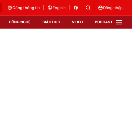
Cổng thông tin
English
Đăng nhập
CÔNG NGHỆ
GIÁO DỤC
VIDEO
PODCAST
VTV Money
VTV Thể thao
VTV Sức khoẻ
Bất động sản
Thị trường 24h
Tấm lòng Việt
Vươn mình bằng AI
VTV4
VTV8
VTV9
Lịch phát sóng
Giao lưu trực tuyến
Sự kiện