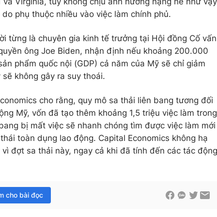
 và Virginia, tuy không chịu ảnh hưởng nặng nề như vậy
ể do phụ thuộc nhiều vào việc làm chính phủ.
i từng là chuyên gia kinh tế trưởng tại Hội đồng Cố vấn
h quyền ông Joe Biden, nhận định nếu khoảng 200.000
g sản phẩm quốc nội (GDP) cả năm của Mỹ sẽ chỉ giảm
 sẽ không gây ra suy thoái.
conomics cho rằng, quy mô sa thải liên bang tương đối
động Mỹ, vốn đã tạo thêm khoảng 1,5 triệu việc làm trong
bang bị mất việc sẽ nhanh chóng tìm được việc làm mới
 thái toàn dụng lao động. Capital Economics không hạ
vì đợt sa thải này, ngay cả khi đã tính đến các tác độn
im cho bài đọc