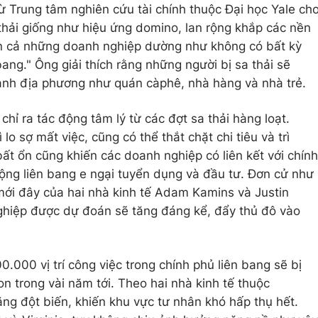
ừ Trung tâm nghiên cứu tài chính thuộc Đại học Yale ch
 thải giống như hiệu ứng domino, lan rộng khắp các nền
n cả những doanh nghiệp dường như không có bất kỳ
bang." Ông giải thích rằng những người bị sa thải sẽ
doanh địa phương như quán càphê, nhà hàng và nhà trẻ.
chỉ ra tác động tâm lý từ các đợt sa thải hàng loạt.
lo sợ mất việc, cũng có thể thắt chặt chi tiêu và trì
t ổn cũng khiến các doanh nghiệp có liên kết với chính
động liên bang e ngại tuyển dụng và đầu tư. Đơn cử như
 mới đây của hai nhà kinh tế Adam Kamins và Justin
nghiệp được dự đoán sẽ tăng đáng kể, đẩy thủ đô vào
0.000 vị trí công việc trong chính phủ liên bang sẽ bị
n trong vài năm tới. Theo hai nhà kinh tế thuộc
ăng đột biến, khiến khu vực tư nhân khó hấp thụ hết.