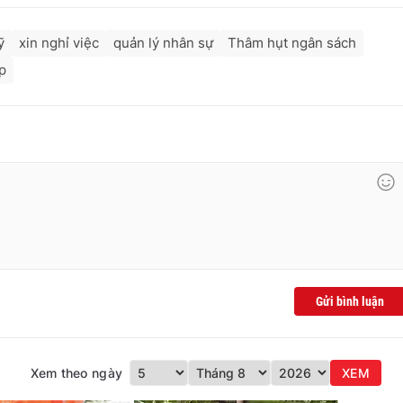
ỹ
xin nghỉ việc
quản lý nhân sự
Thâm hụt ngân sách
p
Gửi bình luận
Xem theo ngày
XEM