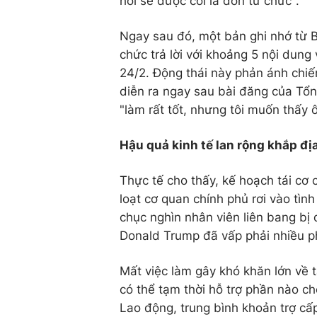
hồi sẽ được coi là đơn từ chức".
Ngay sau đó, một bản ghi nhớ từ B
chức trả lời với khoảng 5 nội dun
24/2. Động thái này phản ánh chiế
diễn ra ngay sau bài đăng của Tổ
"làm rất tốt, nhưng tôi muốn thấy
Hậu quả kinh tế lan rộng khắp đ
Thực tế cho thấy, kế hoạch tái cơ
loạt cơ quan chính phủ rơi vào tìn
chục nghìn nhân viên liên bang bị 
Donald Trump đã vấp phải nhiều p
Mất việc làm gây khó khăn lớn về t
có thể tạm thời hỗ trợ phần nào c
Lao động, trung bình khoản trợ cấ