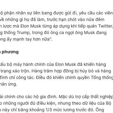
ộ phận nhân sự liên bang được gửi đi, yêu cầu các viên
g về những gì họ đã làm, trước hạn chót vào nửa đêm
n lược mà Elon Musk từng áp dụng khi tiếp quản Twitter
ng thống Trump, trong đó ông ca ngợi ông Musk đang
 ông ấy mạnh tay hơn nữa".
ịa phương
 cấu bộ máy hành chính của Elon Musk đã khiến hàng
h trạng xáo trộn. Hàng trăm hợp đồng bị hủy bỏ và hàng
đình chỉ công tác. Điều đó khiến chính quyền Tổng thốn
hản ứng.
ài chính cho các hộ gia đình. Mặc dù trợ cấp thất nghiệ
ho những người đủ điều kiện, nhưng theo dữ liệu của Bộ
p này chỉ bằng khoảng 1/3 mức lương trước đó. Ông