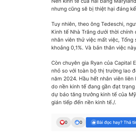
Nền kinh tế của hai bang Maryland
nhưng cũng sẽ bị thiệt hại đáng k
Tuy nhiên, theo ông Tedeschi, ngườ
Kinh tế Nhà Trắng dưới thời chín
nhân viên thử việc mất việc, Tổn
khoảng 0,1%. Và bản thân việc này
Còn chuyên gia Ryan của Capital E
nhỏ so với toàn bộ thị trường lao 
năm 2024. Hầu hết nhân viên liên 
do nền kinh tế đang gần đạt trạng
dự báo tăng trưởng kinh tế của Mỹ 
gián tiếp đến nền kinh tế./.
0
0
Bài đọc hay? Thả t