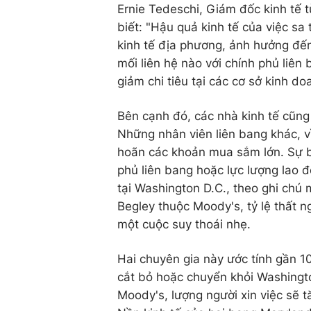
Ernie Tedeschi, Giám đốc kinh tế t
biết: "Hậu quả kinh tế của việc sa
kinh tế địa phương, ảnh hưởng đế
mối liên hệ nào với chính phủ liên 
giảm chi tiêu tại các cơ sở kinh 
Bên cạnh đó, các nhà kinh tế cũng 
Những nhân viên liên bang khác, vì 
hoãn các khoản mua sắm lớn. Sự bấ
phủ liên bang hoặc lực lượng lao 
tại Washington D.C., theo ghi chú
Begley thuộc Moody's, tỷ lệ thất 
một cuộc suy thoái nhẹ.
Hai chuyên gia này ước tính gần 10
cắt bỏ hoặc chuyển khỏi Washingto
Moody's, lượng người xin việc sẽ t