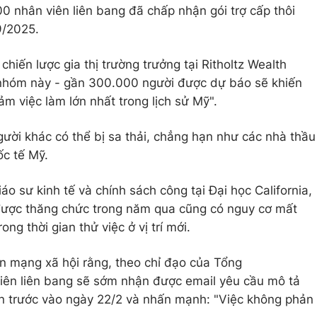
0 nhân viên liên bang đã chấp nhận gói trợ cấp thôi
9/2025.
hiến lược gia thị trường trưởng tại Ritholtz Wealth
nhóm này - gần 300.000 người được dự báo sẽ khiến
iảm việc làm lớn nhất trong lịch sử Mỹ".
ời khác có thể bị sa thải, chẳng hạn như các nhà thầu
ốc tế Mỹ.
áo sư kinh tế và chính sách công tại Đại học California,
 được thăng chức trong năm qua cũng có nguy cơ mất
ong thời gian thử việc ở vị trí mới.
ên mạng xã hội rằng, theo chỉ đạo của Tổng
viên liên bang sẽ sớm nhận được email yêu cầu mô tả
ần trước vào ngày 22/2 và nhấn mạnh: "Việc không phản