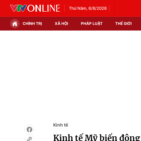
Thứ Năm, 6/8/2026
CHÍNH TRỊ
XÃ HỘI
PHÁP LUẬT
THẾ GIỚI
Chính trị
Xã hội
Thế giới
Kinh tế
Tin tức
Tài chính
Thế giới đó đây
Thị trường
Câu chuyện quốc tế
Góc doanh nghiệp
Dữ liệu và đời sống
Kinh tế
Kinh tế Mỹ biến động 