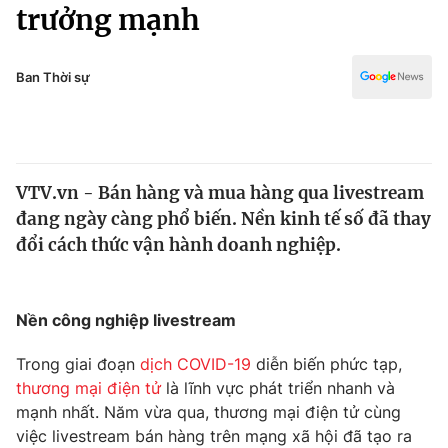
Chính trị
trưởng mạnh
Truyền hình
Văn hóa - Giải trí
Xã hội
Y tế
Ban Thời sự
Đời sống
Pháp luật
Công nghệ
Giáo dục
Y tế
VTV.vn - Bán hàng và mua hàng qua livestream
đang ngày càng phổ biến. Nền kinh tế số đã thay
Thế giới
đổi cách thức vận hành doanh nghiệp.
Tin tức
Kinh tế
Thế giới đó đây
Nền công nghiệp livestream
Tài chính
Dữ liệu và đời sống
Câu chuyện quốc tế
Trong giai đoạn
dịch COVID-19
diễn biến phức tạp,
Thị trường
thương mại điện tử
là lĩnh vực phát triển nhanh và
Truyền hình
mạnh nhất. Năm vừa qua, thương mại điện tử cùng
Góc doanh nghiệp
việc livestream bán hàng trên mạng xã hội đã tạo ra