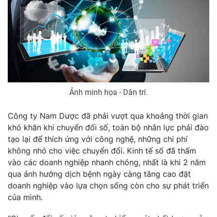
Email:
toasoan@vtv.vn
Liên hệ quảng cáo:
024-7300.7108
Ảnh minh họa - Dân trí.
Công ty Nam Dược đã phải vượt qua khoảng thời gian
khó khăn khi chuyển đổi số, toàn bộ nhân lực phải đào
tạo lại để thích ứng với công nghệ, những chi phí
không nhỏ cho việc chuyển đổi. Kinh tế số đã thấm
® Cấm sao chép dưới mọi hình thức nếu không có sự chấp
thuận bằng văn bản. Ghi rõ nguồn VTV.vn khi phát hành lại
vào các doanh nghiệp nhanh chóng, nhất là khi 2 năm
thông tin từ website này.
qua ảnh hưởng dịch bệnh ngày càng tăng cao đặt
doanh nghiệp vào lựa chọn sống còn cho sự phát triển
của mình.