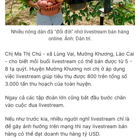
Photo
Infographic
Video
Shorts video
Nhiều nông dân đã "đổi đời" nhờ livestream bán hàng
online. Ảnh: Dân trí.
VTV Money
VTV Thể thao
Chị Ma Thị Chú - xã Lùng Vai, Mường Khương, Lào Cai
- cho biết mỗi buổi livestream có thể bán được từ 5 -
VTV Sức khoẻ
Bất động sản
8 tạ quýt. Huyện Mường Khương nơi chị ở áp dụng
việc livestream giúp tiêu thụ được 800 trên tổng số
Thị trường 24h
Tấm lòng Việt
3.000 tấn thu hoạch của toàn huyện.
Ngay cả các tập đoàn lớn cũng bắt đầu bước chân
VTV4
Vươn mình bằng AI
vào cuộc đua livestream.
Nếu như trước kia, nhiều người nghĩ livestream chỉ là
VTV9
VTV8
để gây ảnh hưởng trên mạng thì nay livestream bán
hàng có thể đạt doanh thu hàng tỷ USD.
Liên hệ tòa soạn
English