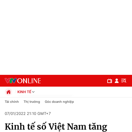
KINH TẾ
Chính trị
Tài chính
Thị trường
Góc doanh nghiệp
Xã hội
07/01/2022 21:10 GMT+7
Pháp luật
Chuyên mục
Kinh tế
Kinh tế số Việt Nam tăng
Thể thao