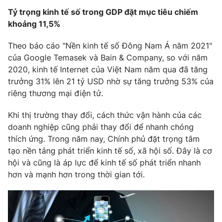
Tỷ trọng kinh tế số trong GDP đặt mục tiêu chiếm
khoảng 11,5%
Theo báo cáo "Nền kinh tế số Đông Nam Á năm 2021"
THỜI BÁO VTV
của Google Temasek và Bain & Company, so với năm
2020, kinh tế Internet của Việt Nam năm qua đã tăng
Theo dõi báo trên
trưởng 31% lên 21 tỷ USD nhờ sự tăng trưởng 53% của
riêng thương mại điện tử.
Cơ quan chủ quản:
Đài Truyền hình Việt Nam
Khi thị trường thay đổi, cách thức vận hành của các
Cơ quan báo chí:
Thời báo VTV
doanh nghiệp cũng phải thay đổi để nhanh chóng
Giấy phép hoạt động báo in và báo điện tử số 483/GP-BTTTT
thích ứng. Trong năm nay, Chính phủ đặt trọng tâm
cấp ngày 29/12/2023
tạo nền tảng phát triển kinh tế số, xã hội số. Đây là cơ
Tổng Biên tập:
Vũ Thanh Thủy
hội và cũng là áp lực để kinh tế số phát triển nhanh
Phó Tổng Biên tập:
Nguyễn Thị Mỹ Hạnh, Phạm Quốc Thắng,
hơn và mạnh hơn trong thời gian tới.
Nguyễn Trọng Ninh
Tổng đài VTV:
024.38 355 931 - 024.38 355 932
Ðiện thoại Thời báo VTV:
024.66 897 897