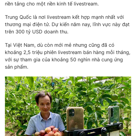
Phim VTV
nền tảng cho một nền kinh tế livestream.
Giải trí
Hậu trường
Trung Quốc là nơi livestream kết hợp mạnh nhất với
Điện ảnh
Đời sống
thương mại điện tử. Dự kiến năm nay, lĩnh vực này đạt
Nhân vật
Âm nhạc
trên 300 tỷ USD doanh thu.
Du lịch
Khán giả
Giáo dục
Sao
Tại Việt Nam, dù còn mới mẻ nhưng cũng đã có
Làm đẹp
Giải sao mai
khoảng 2,5 triệu phiên livestream bán hàng mỗi tháng,
Tuyển sinh
Công nghệ
với sự tham gia của khoảng 50 nghìn nhà cung ứng
Chất lượng cuộc sống
Học trực tuyến
sản phẩm.
Hitech Công nghệ tương lai
Giao lưu trực tuyến
Sản phẩm
Lịch phát sóng
Thị trường
Tư vấn
Chuyên mục khác
Emagazine
Podcast