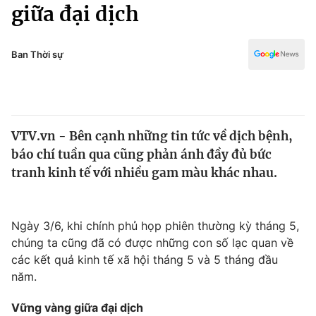
Chính trị
giữa đại dịch
Truyền hình
Văn hóa - Giải trí
Xã hội
Y tế
Ban Thời sự
Đời sống
Pháp luật
Công nghệ
Giáo dục
Y tế
VTV.vn - Bên cạnh những tin tức về dịch bệnh,
báo chí tuần qua cũng phản ánh đầy đủ bức
Thế giới
tranh kinh tế với nhiều gam màu khác nhau.
Tin tức
Kinh tế
Thế giới đó đây
Ngày 3/6, khi chính phủ họp phiên thường kỳ tháng 5,
Tài chính
chúng ta cũng đã có được những con số lạc quan về
Dữ liệu và đời sống
Câu chuyện quốc tế
các kết quả kinh tế xã hội tháng 5 và 5 tháng đầu
Thị trường
năm.
Truyền hình
Góc doanh nghiệp
Vững vàng giữa đại dịch