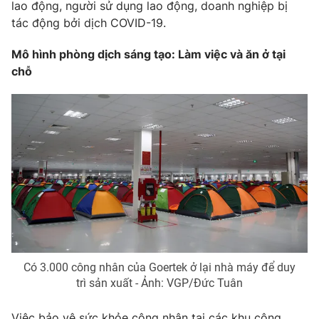
lao động, người sử dụng lao động, doanh nghiệp bị
tác động bởi dịch COVID-19.
Mô hình phòng dịch sáng tạo: Làm việc và ăn ở tại
THỜI BÁO VTV
chỗ
Theo dõi báo trên
Cơ quan chủ quản:
Đài Truyền hình Việt Nam
Cơ quan báo chí:
Thời báo VTV
Giấy phép hoạt động báo in và báo điện tử số 483/GP-BTTTT
cấp ngày 29/12/2023
Tổng Biên tập:
Vũ Thanh Thủy
Có 3.000 công nhân của Goertek ở lại nhà máy để duy
Phó Tổng Biên tập:
Nguyễn Thị Mỹ Hạnh, Phạm Quốc Thắng,
trì sản xuất - Ảnh: VGP/Đức Tuân
Nguyễn Trọng Ninh
Tổng đài VTV:
024.38 355 931 - 024.38 355 932
Việc bảo vệ sức khỏe công nhân tại các khu công