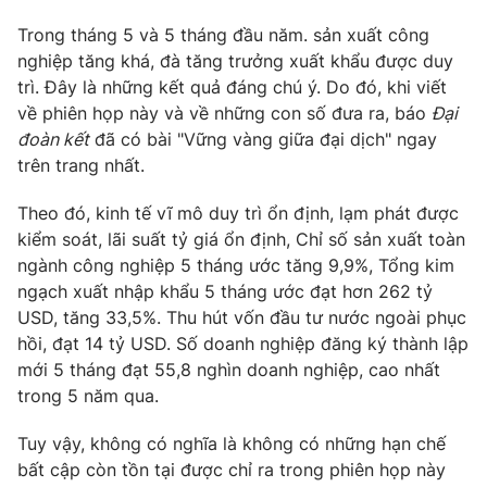
Phim VTV
Giải trí
Trong tháng 5 và 5 tháng đầu năm. sản xuất công
Hậu trường
nghiệp tăng khá, đà tăng trưởng xuất khẩu được duy
Điện ảnh
Đời sống
trì. Đây là những kết quả đáng chú ý. Do đó, khi viết
Nhân vật
Âm nhạc
về phiên họp này và về những con số đưa ra, báo
Đại
Du lịch
Khán giả
đoàn kết
đã có bài "Vững vàng giữa đại dịch" ngay
Giáo dục
Sao
trên trang nhất.
Làm đẹp
Giải sao mai
Tuyển sinh
Công nghệ
Theo đó, kinh tế vĩ mô duy trì ổn định, lạm phát được
Chất lượng cuộc sống
Học trực tuyến
kiểm soát, lãi suất tỷ giá ổn định, Chỉ số sản xuất toàn
Hitech Công nghệ tương lai
ngành công nghiệp 5 tháng ước tăng 9,9%, Tổng kim
Giao lưu trực tuyến
ngạch xuất nhập khẩu 5 tháng ước đạt hơn 262 tỷ
Sản phẩm
USD, tăng 33,5%. Thu hút vốn đầu tư nước ngoài phục
Lịch phát sóng
hồi, đạt 14 tỷ USD. Số doanh nghiệp đăng ký thành lập
Thị trường
mới 5 tháng đạt 55,8 nghìn doanh nghiệp, cao nhất
Tư vấn
trong 5 năm qua.
Chuyên mục khác
Tuy vậy, không có nghĩa là không có những hạn chế
Emagazine
Podcast
bất cập còn tồn tại được chỉ ra trong phiên họp này