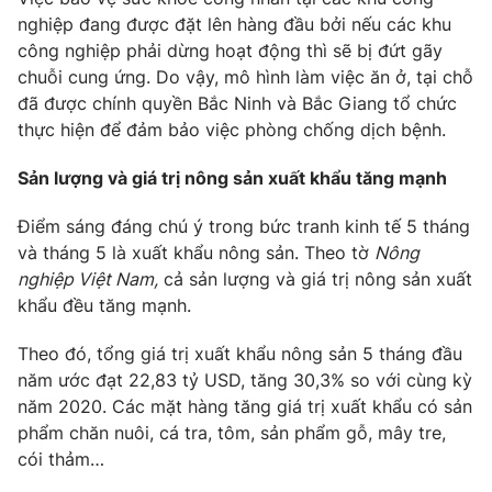
Ðiện thoại Thời báo VTV:
024.66 897 897
nghiệp đang được đặt lên hàng đầu bởi nếu các khu
Email:
toasoan@vtv.vn
công nghiệp phải dừng hoạt động thì sẽ bị đứt gãy
Liên hệ quảng cáo:
024-7300.7108
chuỗi cung ứng. Do vậy, mô hình làm việc ăn ở, tại chỗ
đã được chính quyền Bắc Ninh và Bắc Giang tổ chức
thực hiện để đảm bảo việc phòng chống dịch bệnh.
Sản lượng và giá trị nông sản xuất khẩu tăng mạnh
Điểm sáng đáng chú ý trong bức tranh kinh tế 5 tháng
và tháng 5 là xuất khẩu nông sản. Theo tờ
Nông
nghiệp Việt Nam,
cả sản lượng và giá trị nông sản xuất
khẩu đều tăng mạnh.
Theo đó, tổng giá trị xuất khẩu nông sản 5 tháng đầu
năm ước đạt 22,83 tỷ USD, tăng 30,3% so với cùng kỳ
® Cấm sao chép dưới mọi hình thức nếu không có sự chấp
năm 2020. Các mặt hàng tăng giá trị xuất khẩu có sản
thuận bằng văn bản. Ghi rõ nguồn VTV.vn khi phát hành lại
thông tin từ website này.
phẩm chăn nuôi, cá tra, tôm, sản phẩm gỗ, mây tre,
cói thảm…