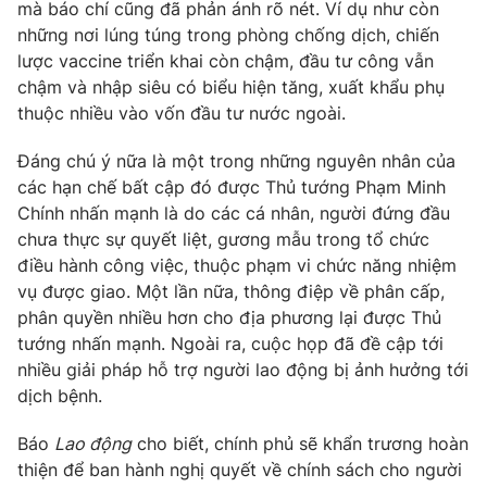
mà báo chí cũng đã phản ánh rõ nét. Ví dụ như còn
Photo
những nơi lúng túng trong phòng chống dịch, chiến
Infographic
lược vaccine triển khai còn chậm, đầu tư công vẫn
chậm và nhập siêu có biểu hiện tăng, xuất khẩu phụ
Video
Shorts video
thuộc nhiều vào vốn đầu tư nước ngoài.
VTV Money
Đáng chú ý nữa là một trong những nguyên nhân của
VTV Thể thao
các hạn chế bất cập đó được Thủ tướng Phạm Minh
Chính nhấn mạnh là do các cá nhân, người đứng đầu
VTV Sức khoẻ
Bất động sản
chưa thực sự quyết liệt, gương mẫu trong tổ chức
điều hành công việc, thuộc phạm vi chức năng nhiệm
Thị trường 24h
Tấm lòng Việt
vụ được giao. Một lần nữa, thông điệp về phân cấp,
phân quyền nhiều hơn cho địa phương lại được Thủ
tướng nhấn mạnh. Ngoài ra, cuộc họp đã đề cập tới
VTV4
Vươn mình bằng AI
nhiều giải pháp hỗ trợ người lao động bị ảnh hưởng tới
dịch bệnh.
VTV9
VTV8
Báo
Lao động
cho biết, chính phủ sẽ khẩn trương hoàn
thiện để ban hành nghị quyết về chính sách cho người
Liên hệ tòa soạn
English