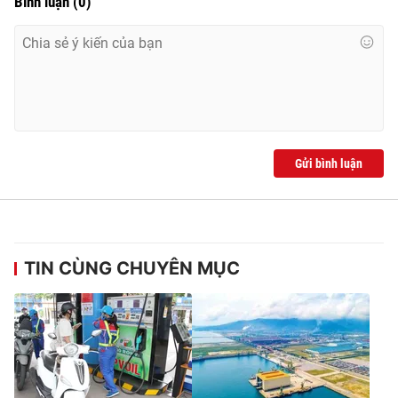
Bình luận
(
0
)
Ðiện thoại Thời báo VTV:
024.66 897 897
Email:
toasoan@vtv.vn
Liên hệ quảng cáo:
024-7300.7108
Gửi bình luận
TIN CÙNG CHUYÊN MỤC
® Cấm sao chép dưới mọi hình thức nếu không có sự chấp
thuận bằng văn bản. Ghi rõ nguồn VTV.vn khi phát hành lại
thông tin từ website này.