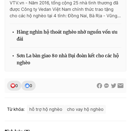
VTV.vn - Năm 2016, tổng cộng 25 nhà tình thương đã
được Công ty Vedan Việt Nam chính thức trao tặng
cho các hộ nghèo tại 4 tỉnh: Đồng Nai, Bà Rịa - Vũng...
THỜI BÁO VTV
Hàng nghìn hộ thoát nghèo nhờ nguồn vốn ưu
đãi
Sơn La bàn giao 80 nhà Đại đoàn kết cho các hộ
Theo dõi báo trên
nghèo
Cơ quan chủ quản:
Đài Truyền hình Việt Nam
Cơ quan báo chí:
Thời báo VTV
0
0
Giấy phép hoạt động báo in và báo điện tử số 483/GP-BTTTT
cấp ngày 29/12/2023
Tổng Biên tập:
Vũ Thanh Thủy
Từ khóa:
hỗ trợ hộ nghèo
cho vay hộ nghèo
Phó Tổng Biên tập:
Nguyễn Thị Mỹ Hạnh, Phạm Quốc Thắng,
Nguyễn Trọng Ninh
Tổng đài VTV:
024.38 355 931 - 024.38 355 932