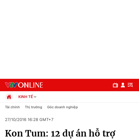
KINH TẾ
Chính trị
Tài chính
Thị trường
Góc doanh nghiệp
Xã hội
27/10/2016 16:28 GMT+7
Pháp luật
Chuyên mục
Kinh tế
Kon Tum: 12 dự án hỗ trợ
Thể thao