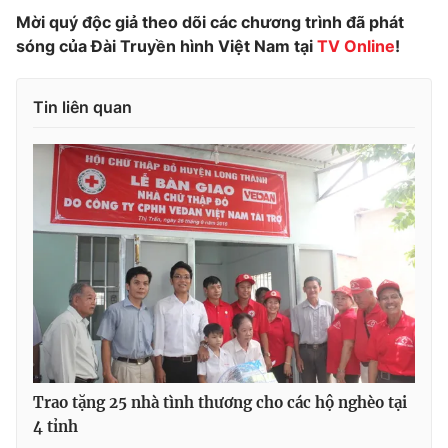
Mời quý độc giả theo dõi các chương trình đã phát
Photo
Infographic
sóng của Đài Truyền hình Việt Nam tại
TV Online
!
Video
Shorts video
Tin liên quan
VTV Money
VTV Thể thao
VTV Sức khoẻ
Bất động sản
Thị trường 24h
Tấm lòng Việt
VTV4
Vươn mình bằng AI
VTV9
VTV8
Trao tặng 25 nhà tình thương cho các hộ nghèo tại
4 tỉnh
Liên hệ tòa soạn
English