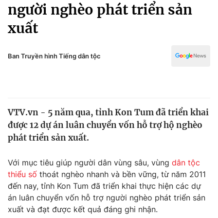
Chính trị
người nghèo phát triển sản
Truyền hình
xuất
Văn hóa - Giải trí
Xã hội
Y tế
Đời sống
Ban Truyền hình Tiếng dân tộc
Pháp luật
Công nghệ
Giáo dục
Y tế
VTV.vn - 5 năm qua, tỉnh Kon Tum đã triển khai
Thế giới
được 12 dự án luân chuyển vốn hỗ trợ hộ nghèo
Tin tức
phát triển sản xuất.
Kinh tế
Thế giới đó đây
Với mục tiêu giúp người dân vùng sâu, vùng
dân tộc
Tài chính
Dữ liệu và đời sống
thiểu số
thoát nghèo nhanh và bền vững, từ năm 2011
Câu chuyện quốc tế
Thị trường
đến nay, tỉnh Kon Tum đã triển khai thực hiện các dự
án luân chuyển vốn hỗ trợ người nghèo phát triển sản
Truyền hình
Góc doanh nghiệp
xuất và đạt được kết quả đáng ghi nhận.