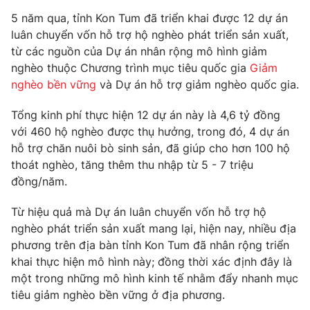
Phim VTV
Giải trí
5 năm qua, tỉnh Kon Tum đã triển khai được 12 dự án
Hậu trường
luân chuyển vốn hỗ trợ hộ nghèo phát triển sản xuất,
Điện ảnh
từ các nguồn của Dự án nhân rộng mô hình giảm
Đời sống
Nhân vật
nghèo thuộc Chương trình mục tiêu quốc gia
Giảm
Âm nhạc
Du lịch
nghèo bền vững
và Dự án hỗ trợ giảm nghèo quốc gia.
Khán giả
Giáo dục
Sao
Làm đẹp
Giải sao mai
Tổng kinh phí thực hiện 12 dự án này là 4,6 tỷ đồng
Tuyển sinh
với 460 hộ nghèo được thụ hưởng, trong đó, 4 dự án
Công nghệ
Chất lượng cuộc sống
hỗ trợ chăn nuôi bò sinh sản, đã giúp cho hơn 100 hộ
Học trực tuyến
Hitech Công nghệ tương lai
thoát nghèo, tăng thêm thu nhập từ 5 - 7 triệu
Giao lưu trực tuyến
đồng/năm.
Sản phẩm
Từ hiệu quả mà Dự án luân chuyển vốn hỗ trợ hộ
Lịch phát sóng
Thị trường
nghèo phát triển sản xuất mang lại, hiện nay, nhiều địa
phương trên địa bàn tỉnh Kon Tum đã nhân rộng triển
Tư vấn
khai thực hiện mô hình này; đồng thời xác định đây là
Chuyên mục khác
một trong những mô hình kinh tế nhằm đẩy nhanh mục
Emagazine
Podcast
tiêu giảm nghèo bền vững ở địa phương.