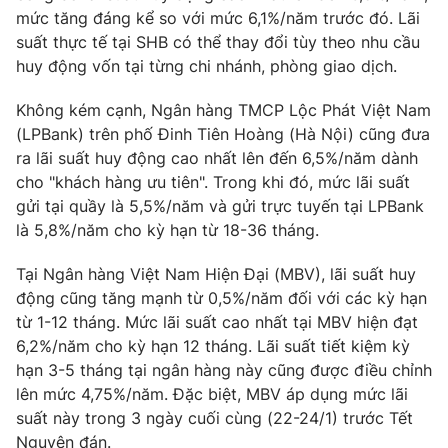
Phim VTV
mức tăng đáng kể so với mức 6,1%/năm trước đó. Lãi
Giải trí
suất thực tế tại SHB có thể thay đổi tùy theo nhu cầu
Hậu trường
Điện ảnh
huy động vốn tại từng chi nhánh, phòng giao dịch.
Đời sống
Nhân vật
Âm nhạc
Không kém cạnh, Ngân hàng TMCP Lộc Phát Việt Nam
Du lịch
Khán giả
(LPBank) trên phố Đinh Tiên Hoàng (Hà Nội) cũng đưa
Giáo dục
Sao
ra lãi suất huy động cao nhất lên đến 6,5%/năm dành
Làm đẹp
Giải sao mai
Tuyển sinh
cho "khách hàng ưu tiên". Trong khi đó, mức lãi suất
Công nghệ
Chất lượng cuộc sống
gửi tại quầy là 5,5%/năm và gửi trực tuyến tại LPBank
Học trực tuyến
là 5,8%/năm cho kỳ hạn từ 18-36 tháng.
Hitech Công nghệ tương lai
Giao lưu trực tuyến
Tại Ngân hàng Việt Nam Hiện Đại (MBV), lãi suất huy
Sản phẩm
động cũng tăng mạnh từ 0,5%/năm đối với các kỳ hạn
Lịch phát sóng
Thị trường
từ 1-12 tháng. Mức lãi suất cao nhất tại MBV hiện đạt
6,2%/năm cho kỳ hạn 12 tháng. Lãi suất tiết kiệm kỳ
Tư vấn
hạn 3-5 tháng tại ngân hàng này cũng được điều chỉnh
Chuyên mục khác
lên mức 4,75%/năm. Đặc biệt, MBV áp dụng mức lãi
suất này trong 3 ngày cuối cùng (22-24/1) trước Tết
Emagazine
Podcast
Nguyên đán.