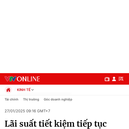
KINH TẾ
Chính trị
Tài chính
Thị trường
Góc doanh nghiệp
Xã hội
27/01/2025 09:16 GMT+7
Pháp luật
Chuyên mục
Kinh tế
Lãi suất tiết kiệm tiếp tục
Thể thao