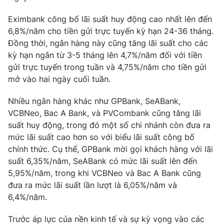
Photo
Infographic
Eximbank công bố lãi suất huy động cao nhất lên đến
6,8%/năm cho tiền gửi trực tuyến kỳ hạn 24-36 tháng.
Đồng thời, ngân hàng này cũng tăng lãi suất cho các
Video
Shorts video
kỳ hạn ngắn từ 3-5 tháng lên 4,7%/năm đối với tiền
gửi trực tuyến trong tuần và 4,75%/năm cho tiền gửi
VTV Money
VTV Thể thao
mở vào hai ngày cuối tuần.
Nhiều ngân hàng khác như GPBank, SeABank,
VTV Sức khoẻ
Bất động sản
VCBNeo, Bac A Bank, và PVCombank cũng tăng lãi
suất huy động, trong đó một số chi nhánh còn đưa ra
Thị trường 24h
Tấm lòng Việt
mức lãi suất cao hơn so với biểu lãi suất công bố
chính thức. Cụ thể, GPBank mời gọi khách hàng với lãi
VTV4
suất 6,35%/năm, SeABank có mức lãi suất lên đến
Vươn mình bằng AI
5,95%/năm, trong khi VCBNeo và Bac A Bank cũng
đưa ra mức lãi suất lần lượt là 6,05%/năm và
VTV9
VTV8
6,4%/năm.
Liên hệ tòa soạn
Trước áp lực của nền kinh tế và sự kỳ vọng vào các
English