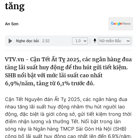
Chính trị
tăng
Truyền hình
Văn hóa - Giải trí
Xã hội
Y tế
An Sơn
Đời sống
Pháp luật
Công nghệ
Nghe đọc bài
2:32
Giáo dục
Y tế
VTV.vn - Cận Tết Ất Tỵ 2025, các ngân hàng đua
tăng lãi suất huy động để thu hút gửi tiết kiệm.
Thế giới
SHB nổi bật với mức lãi suất cao nhất
6,9%/năm, tăng từ 6,1% trước đó.
Tin tức
Kinh tế
Thế giới đó đây
Cận Tết Nguyên đán Ất Tỵ 2025, các ngân hàng đua
Tài chính
nhau tăng lãi suất huy động nhằm thu hút người lao
Dữ liệu và đời sống
Câu chuyện quốc tế
động, đặc biệt là giới công sở, gửi tiết kiệm trong thời
Thị trường
điểm nhận lương và thưởng Tết. Nổi bật trong làn
Truyền hình
Góc doanh nghiệp
sóng này là Ngân hàng TMCP Sài Gòn Hà Nội (SHB)
công bố lãi suất huy động cao nhất lên đến 6,9%/năm,