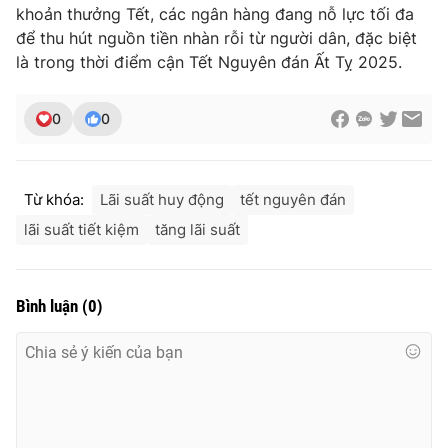
khoản thưởng Tết, các ngân hàng đang nỗ lực tối đa
để thu hút nguồn tiền nhàn rỗi từ người dân, đặc biệt
là trong thời điểm cận Tết Nguyên đán Ất Tỵ 2025.
THỜI BÁO VTV
0
0
Theo dõi báo trên
Từ khóa:
Lãi suất huy động
tết nguyên đán
lãi suất tiết kiệm
tăng lãi suất
Cơ quan chủ quản:
Đài Truyền hình Việt Nam
Cơ quan báo chí:
Thời báo VTV
Bình luận
(
0
)
Giấy phép hoạt động báo in và báo điện tử số 483/GP-BTTTT
cấp ngày 29/12/2023
Tổng Biên tập:
Vũ Thanh Thủy
Phó Tổng Biên tập:
Nguyễn Thị Mỹ Hạnh, Phạm Quốc Thắng,
Nguyễn Trọng Ninh
Tổng đài VTV:
024.38 355 931 - 024.38 355 932