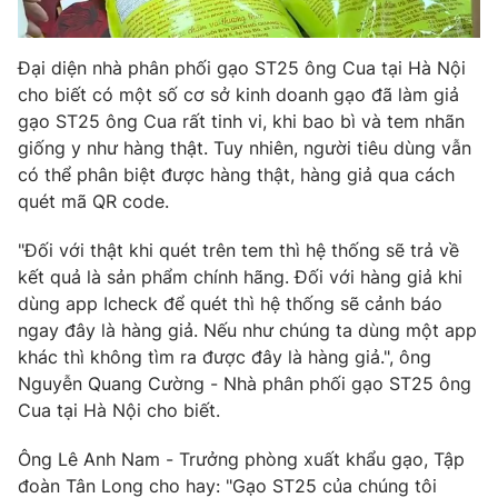
Photo
Infographic
Đại diện nhà phân phối gạo ST25 ông Cua tại Hà Nội
cho biết có một số cơ sở kinh doanh gạo đã làm giả
Video
Shorts video
gạo ST25 ông Cua rất tinh vi, khi bao bì và tem nhãn
giống y như hàng thật. Tuy nhiên, người tiêu dùng vẫn
VTV Money
VTV Thể thao
có thể phân biệt được hàng thật, hàng giả qua cách
quét mã QR code.
VTV Sức khoẻ
Bất động sản
"Đối với thật khi quét trên tem thì hệ thống sẽ trả về
kết quả là sản phẩm chính hãng. Đối với hàng giả khi
Thị trường 24h
Tấm lòng Việt
dùng app Icheck để quét thì hệ thống sẽ cảnh báo
ngay đây là hàng giả. Nếu như chúng ta dùng một app
khác thì không tìm ra được đây là hàng giả.", ông
VTV4
Vươn mình bằng AI
Nguyễn Quang Cường - Nhà phân phối gạo ST25 ông
Cua tại Hà Nội cho biết.
VTV9
VTV8
Ông Lê Anh Nam - Trưởng phòng xuất khẩu gạo, Tập
đoàn Tân Long cho hay: "Gạo ST25 của chúng tôi
Liên hệ tòa soạn
English