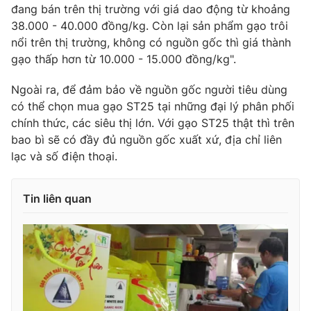
đang bán trên thị trường với giá dao động từ khoảng
38.000 - 40.000 đồng/kg. Còn lại sản phẩm gạo trôi
nổi trên thị trường, không có nguồn gốc thì giá thành
gạo thấp hơn từ 10.000 - 15.000 đồng/kg".
THỜI BÁO VTV
Ngoài ra, để đảm bảo về nguồn gốc người tiêu dùng
có thể chọn mua gạo ST25 tại những đại lý phân phối
chính thức, các siêu thị lớn. Với gạo ST25 thật thì trên
Theo dõi báo trên
bao bì sẽ có đầy đủ nguồn gốc xuất xứ, địa chỉ liên
lạc và số điện thoại.
Cơ quan chủ quản:
Đài Truyền hình Việt Nam
Cơ quan báo chí:
Thời báo VTV
Tin liên quan
Giấy phép hoạt động báo in và báo điện tử số 483/GP-BTTTT
cấp ngày 29/12/2023
Tổng Biên tập:
Vũ Thanh Thủy
Phó Tổng Biên tập:
Nguyễn Thị Mỹ Hạnh, Phạm Quốc Thắng,
Nguyễn Trọng Ninh
Tổng đài VTV:
024.38 355 931 - 024.38 355 932