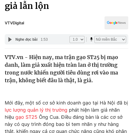
Chính trị
giả lẫn lộn
Truyền hình
Văn hóa - Giải trí
Xã hội
Y tế
VTVDigital
Đời sống
Pháp luật
Công nghệ
Nghe đọc bài
1:53
Giáo dục
Y tế
VTV.vn - Hiện nay, ma trận gạo ST25 bị mạo
danh, làm giả xuất hiện tràn lan ở thị trường
Thế giới
trong nước khiến người tiêu dùng rơi vào ma
trận, không biết đâu là thật, là giả.
Tin tức
Kinh tế
Thế giới đó đây
Tài chính
Mới đây, một số cơ sở kinh doanh gạo tại Hà Nội đã bị
Dữ liệu và đời sống
Câu chuyện quốc tế
lực lượng quản lý thị trường
phát hiện làm giả nhãn
Thị trường
hiệu
gạo ST25
Ông Cua. Điều đáng bàn là các cơ sở
Truyền hình
Góc doanh nghiệp
này có quy trình đóng bao bì tem nhãn y như hàng
thật, khiến ngay cả cơ quan chức năng cũng khó phân