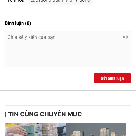
Bình luận
(
0
)
Gửi bình luận
TIN CÙNG CHUYÊN MỤC