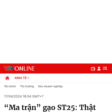
KINH TẾ
Chính trị
Tài chính
Thị trường
Góc doanh nghiệp
Xã hội
17/04/2024 16:04 GMT+7
Pháp luật
Chuyên mục
Kinh tế
“Ma trận” gạo ST25: Thật
Thể thao