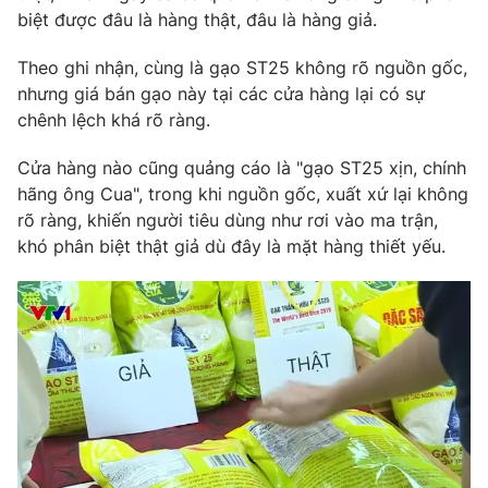
Phim VTV
biệt được đâu là hàng thật, đâu là hàng giả.
Giải trí
Hậu trường
Theo ghi nhận, cùng là gạo ST25 không rõ nguồn gốc,
Điện ảnh
Đời sống
Nhân vật
nhưng giá bán gạo này tại các cửa hàng lại có sự
Âm nhạc
chênh lệch khá rõ ràng.
Du lịch
Khán giả
Giáo dục
Sao
Cửa hàng nào cũng quảng cáo là "gạo ST25 xịn, chính
Làm đẹp
Giải sao mai
hãng ông Cua", trong khi nguồn gốc, xuất xứ lại không
Tuyển sinh
Công nghệ
Chất lượng cuộc sống
rõ ràng, khiến người tiêu dùng như rơi vào ma trận,
Học trực tuyến
khó phân biệt thật giả dù đây là mặt hàng thiết yếu.
Hitech Công nghệ tương lai
Giao lưu trực tuyến
Sản phẩm
Lịch phát sóng
Thị trường
Tư vấn
Chuyên mục khác
Emagazine
Podcast