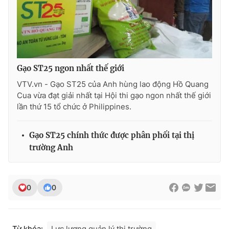
Ðiện thoại Thời báo VTV:
024.66 897 897
Email:
toasoan@vtv.vn
Liên hệ quảng cáo:
024-7300.7108
Gạo ST25 ngon nhất thế giới
VTV.vn - Gạo ST25 của Anh hùng lao động Hồ Quang
Cua vừa đạt giải nhất tại Hội thi gạo ngon nhất thế giới
lần thứ 15 tổ chức ở Philippines.
Gạo ST25 chính thức được phân phối tại thị
trường Anh
® Cấm sao chép dưới mọi hình thức nếu không có sự chấp
0
0
thuận bằng văn bản. Ghi rõ nguồn VTV.vn khi phát hành lại
thông tin từ website này.
Từ khóa:
Lực lượng quản lý thị trường