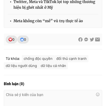
Twitter, Meta và TikTok lọt top những thương
hiệu bị ghét nhất ở Mỹ
Meta không còn “mê” vũ trụ thực tế ảo
THỜI BÁO VTV
0
0
Theo dõi báo trên
Từ khóa:
chống độc quyền
đối thủ cạnh tranh
Cơ quan chủ quản:
Đài Truyền hình Việt Nam
dữ liệu người dùng
dữ liệu cá nhân
Cơ quan báo chí:
Thời báo VTV
Giấy phép hoạt động báo in và báo điện tử số 483/GP-BTTTT
cấp ngày 29/12/2023
Bình luận
(
0
)
Tổng Biên tập:
Vũ Thanh Thủy
Phó Tổng Biên tập:
Nguyễn Thị Mỹ Hạnh, Phạm Quốc Thắng,
Nguyễn Trọng Ninh
Tổng đài VTV:
024.38 355 931 - 024.38 355 932