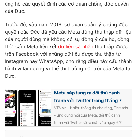
Phim VTV
ủng hộ các quyết định của cơ quan chống độc quyền
Giải trí
của Đức.
Hậu trường
Điện ảnh
Đời sống
Trước đó, vào năm 2019, cơ quan quản lý chống độc
Nhân vật
Âm nhạc
quyền của Đức đã yêu cầu Meta dừng thu thập dữ liệu
Du lịch
Khán giả
của người dùng mà không có sự đồng ý của họ, đồng
Giáo dục
Sao
thời cấm Meta liên kết
dữ liệu cá nhân
thu thập được
Làm đẹp
Giải sao mai
trên Facebook với những dữ liệu được thu thập từ
Tuyển sinh
Công nghệ
Instagram hay WhatsApp, cho rằng điều này cấu thành
Chất lượng cuộc sống
Học trực tuyến
hành vi lạm dụng vị thế thị trường nổi trội của Meta tại
Hitech Công nghệ tương lai
Đức.
Giao lưu trực tuyến
Sản phẩm
Meta sắp tung ra đối thủ cạnh
Lịch phát sóng
Thị trường
tranh với Twitter trong tháng 7
VTV.vn - Nhiều thông tin cho rằng, Threads
Tư vấn
- ứng dụng mới của Meta, đối thủ cạnh
Chuyên mục khác
tranh với Twitter sẽ ra mắt vào ngày 6/7.
Emagazine
Podcast