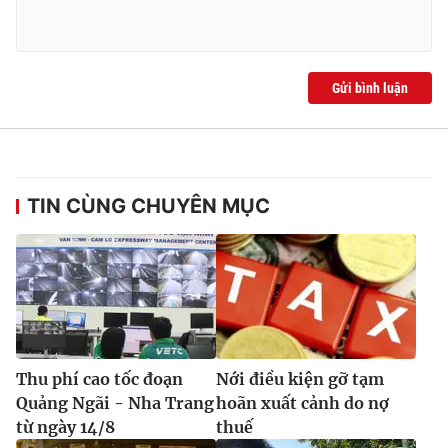
Ðiện thoại Thời báo VTV:
024.66 897 897
Email:
toasoan@vtv.vn
Liên hệ quảng cáo:
024-7300.7108
Gửi bình luận
TIN CÙNG CHUYÊN MỤC
® Cấm sao chép dưới mọi hình thức nếu không có sự chấp
thuận bằng văn bản. Ghi rõ nguồn VTV.vn khi phát hành lại
Thu phí cao tốc đoạn
Nới điều kiện gỡ tạm
thông tin từ website này.
Quảng Ngãi - Nha Trang
hoãn xuất cảnh do nợ
từ ngày 14/8
thuế