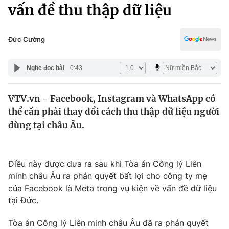
Chính trị
vấn đề thu thập dữ liệu
Truyền hình
Văn hóa - Giải trí
Xã hội
Y tế
Đức Cường
Đời sống
Pháp luật
Công nghệ
Nghe đọc bài
0:43
Giáo dục
Y tế
VTV.vn - Facebook, Instagram và WhatsApp có
thể cần phải thay đổi cách thu thập dữ liệu người
Thế giới
dùng tại châu Âu.
Tin tức
Kinh tế
Thế giới đó đây
Điều này được đưa ra sau khi Tòa án Công lý Liên
Tài chính
minh châu Âu ra phán quyết bất lợi cho công ty mẹ
Dữ liệu và đời sống
Câu chuyện quốc tế
của Facebook là Meta trong vụ kiện về vấn đề dữ liệu
Thị trường
tại Đức.
Truyền hình
Góc doanh nghiệp
Tòa án Công lý Liên minh châu Âu đã ra phán quyết