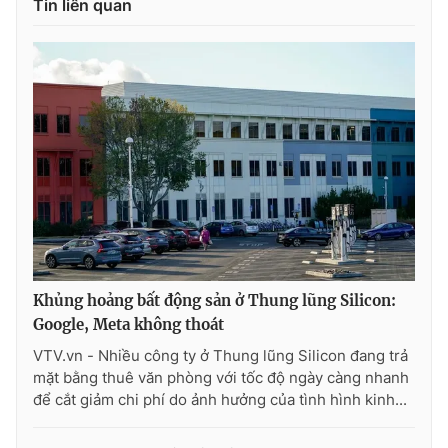
Tin liên quan
Photo
Infographic
Video
Shorts video
VTV Money
VTV Thể thao
VTV Sức khoẻ
Bất động sản
Thị trường 24h
Tấm lòng Việt
Khủng hoảng bất động sản ở Thung lũng Silicon:
VTV4
Vươn mình bằng AI
Google, Meta không thoát
VTV.vn - Nhiều công ty ở Thung lũng Silicon đang trả
mặt bằng thuê văn phòng với tốc độ ngày càng nhanh
VTV9
VTV8
để cắt giảm chi phí do ảnh hưởng của tình hình kinh...
Liên hệ tòa soạn
English