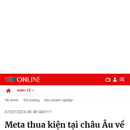
KINH TẾ
Chính trị
Tài chính
Thị trường
Góc doanh nghiệp
Xã hội
07/07/2023 06:38 GMT+7
Pháp luật
Chuyên mục
Kinh tế
Meta thua kiện tại châu Âu về
Thể thao