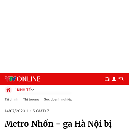
KINH TẾ
Chính trị
Tài chính
Thị trường
Góc doanh nghiệp
Xã hội
14/07/2020 11:15 GMT+7
Pháp luật
Chuyên mục
Kinh tế
Metro Nhổn - ga Hà Nội bị
Thể thao