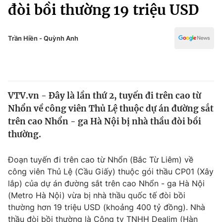
Chính trị
đòi bồi thường 19 triệu USD
Truyền hình
Văn hóa - Giải trí
Xã hội
Y tế
Trần Hiền - Quỳnh Anh
Đời sống
Pháp luật
Công nghệ
Giáo dục
Y tế
VTV.vn - Đây là lần thứ 2, tuyến đi trên cao từ
Nhổn về công viên Thủ Lệ thuộc dự án đường sắt
Thế giới
trên cao Nhổn - ga Hà Nội bị nhà thầu đòi bồi
thường.
Tin tức
Kinh tế
Thế giới đó đây
Đoạn tuyến đi trên cao từ Nhổn (Bắc Từ Liêm) về
Tài chính
công viên Thủ Lệ (Cầu Giấy) thuộc gói thầu CP01 (Xây
Dữ liệu và đời sống
Câu chuyện quốc tế
lắp) của dự án đường sắt trên cao Nhổn - ga Hà Nội
Thị trường
(Metro Hà Nội) vừa bị nhà thầu quốc tế đòi bồi
Truyền hình
Góc doanh nghiệp
thường hơn 19 triệu USD (khoảng 400 tỷ đồng). Nhà
thầu đòi bồi thường là Công ty TNHH Dealim (Hàn