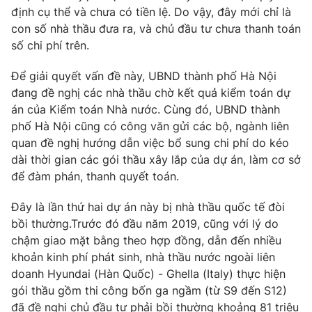
định cụ thể và chưa có tiền lệ. Do vậy, đây mới chỉ là
con số nhà thầu đưa ra, và chủ đầu tư chưa thanh toán
số chi phí trên.
THỜI BÁO VTV
Để giải quyết vấn đề này, UBND thành phố Hà Nội
đang đề nghị các nhà thầu chờ kết quả kiểm toán dự
án của Kiểm toán Nhà nước. Cùng đó, UBND thành
phố Hà Nội cũng có công văn gửi các bộ, ngành liên
Theo dõi báo trên
quan đề nghị hướng dẫn việc bổ sung chi phí do kéo
dài thời gian các gói thầu xây lắp của dự án, làm cơ sở
Cơ quan chủ quản:
Đài Truyền hình Việt Nam
để đàm phán, thanh quyết toán.
Cơ quan báo chí:
Thời báo VTV
Đây là lần thứ hai dự án này bị nhà thầu quốc tế đòi
Giấy phép hoạt động báo in và báo điện tử số 483/GP-BTTTT
bồi thường.Trước đó đầu năm 2019, cũng với lý do
cấp ngày 29/12/2023
chậm giao mặt bằng theo hợp đồng, dẫn đến nhiều
Tổng Biên tập:
Vũ Thanh Thủy
khoản kinh phí phát sinh, nhà thầu nước ngoài liên
Phó Tổng Biên tập:
Nguyễn Thị Mỹ Hạnh, Phạm Quốc Thắng,
doanh Hyundai (Hàn Quốc) - Ghella (Italy) thực hiện
Nguyễn Trọng Ninh
gói thầu gồm thi công bốn ga ngầm (từ S9 đến S12)
Tổng đài VTV:
024.38 355 931 - 024.38 355 932
đã đề nghị chủ đầu tư phải bồi thường khoảng 81 triệu