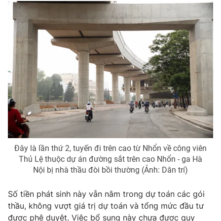
Photo
Infographic
Video
Shorts video
VTV Money
VTV Thể thao
VTV Sức khoẻ
Bất động sản
Thị trường 24h
Tấm lòng Việt
Đây là lần thứ 2, tuyến đi trên cao từ Nhổn về công viên
VTV4
Vươn mình bằng AI
Thủ Lệ thuộc dự án đường sắt trên cao Nhổn - ga Hà
Nội bị nhà thầu đòi bồi thường (Ảnh: Dân trí)
VTV9
VTV8
Số tiền phát sinh này vẫn nằm trong dự toán các gói
thầu, không vượt giá trị dự toán và tổng mức đầu tư
Liên hệ tòa soạn
English
được phê duyệt. Việc bổ sung này chưa được quy