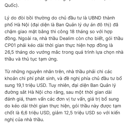
Phim VTV
Quốc).
Giải trí
Hậu trường
Lý do đòi bồi thường do chủ đầu tư là UBND thành
Điện ảnh
Đời sống
Nhân vật
phố Hà Nội (đại diện là Ban Quản lý dự án đô thị) đã
Âm nhạc
chậm giao mặt bằng thi công 18 tháng so với hợp
Du lịch
Khán giả
đồng. Ngoài ra, nhà thầu Dealim còn cho biết, gói thầu
Giáo dục
Sao
CP01 phải kéo dài thời gian thực hiện hợp đồng là
Làm đẹp
Giải sao mai
Tuyển sinh
26,5 tháng do vướng mắc trong quá trình lựa chọn nhà
Công nghệ
Chất lượng cuộc sống
thầu và thủ tục tạm ứng.
Học trực tuyến
Hitech Công nghệ tương lai
Từ những nguyên nhân trên, nhà thầu phải chi các
Giao lưu trực tuyến
khoản chi phí phát sinh, và đề nghị phía chủ đầu tư bổ
Sản phẩm
sung 19,1 triệu USD. Tuy nhiên, đại diện Ban Quản lý
Lịch phát sóng
Thị trường
đường sắt Hà Nội cho rằng, sau một thời gian dài
đánh giá, tham vấn các đơn vị tư vấn, giá trị bổ sung
Tư vấn
do kéo dài thời gian thực hiện, gói thầu này được tạm
Chuyên mục khác
chốt là 6,6 triệu USD, giảm 12,5 triệu USD so với kiến
nghị của nhà thầu.
Emagazine
Podcast