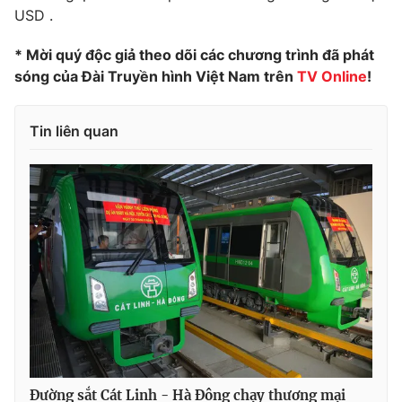
Ðiện thoại Thời báo VTV:
024.66 897 897
USD .
Email:
toasoan@vtv.vn
* Mời quý độc giả theo dõi các chương trình đã phát
Liên hệ quảng cáo:
024-7300.7108
sóng của Đài Truyền hình Việt Nam trên
TV Online
!
Tin liên quan
® Cấm sao chép dưới mọi hình thức nếu không có sự chấp
thuận bằng văn bản. Ghi rõ nguồn VTV.vn khi phát hành lại
thông tin từ website này.
Đường sắt Cát Linh - Hà Đông chạy thương mại