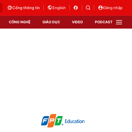
Cổng thông tin
English
Đăng nhập
CÔNG NGHỆ
GIÁO DỤC
VIDEO
PODCAST
VTV Money
VTV Thể thao
VTV Sức khoẻ
Bất động sản
Thị trường 24h
Tấm lòng Việt
Vươn mình bằng AI
VTV4
VTV8
VTV9
Lịch phát sóng
Giao lưu trực tuyến
Sự kiện