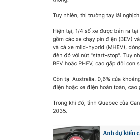
Tuy nhiên, thị trường tay lái nghịc
Hiện tại, 1/4 số xe được bán ra tạ
gồm các xe chạy pin điện (BEV) và
và cả xe mild-hybrid (MHEV), dòng
đèn đỏ với nút "start-stop". Tuy 
BEV hoặc PHEV, cao gấp đôi con 
Còn tại Australia, 0,6% của khoảng
điện hoặc xe điện hoàn toàn, cao 
Trong khi đó, tỉnh Quebec của C
2035.
Anh dự kiến c