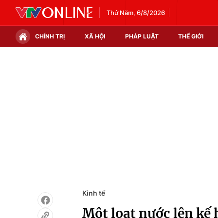
Thứ Năm, 6/8/2026
CHÍNH TRỊ
XÃ HỘI
PHÁP LUẬT
THẾ GIỚI
Chính trị
Xã hội
Thế giới
Kinh tế
Tin tức
Tài chính
Thế giới đó đây
Thị trường
Câu chuyện quốc tế
Góc doanh nghiệp
Dữ liệu và đời sống
Kinh tế
Một loạt nước lên kế