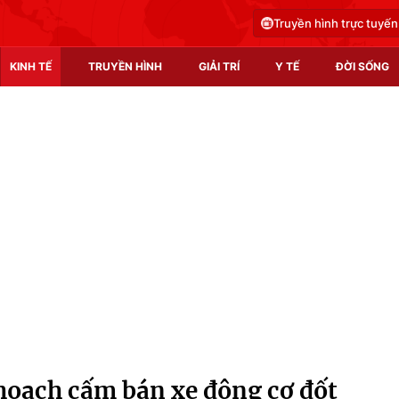
Truyền hình trực tuyến
KINH TẾ
TRUYỀN HÌNH
GIẢI TRÍ
Y TẾ
ĐỜI SỐNG
Pháp luật
Y tế
Truyền hình
Multimedia
Phim VTV
Video
Hậu trường
Shorts video
Nhân vật
Podcast
Khán giả
EMagazine
Giải sao mai
Photo
 hoạch cấm bán xe động cơ đốt
Infographic