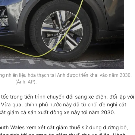
ng nhiên liệu hóa thạch tại Anh được triển khai vào năm 2030.
(Ảnh: AP).
c trong tiến trình chuyển đổi sang xe điện, đối lập với
. Vừa qua, chính phủ nước này đã từ chối đề nghị cắt
ắt giảm cả sản xuất dòng xe này tới năm 2030.
uth Wales xem xét cắt giảm thuế sử dụng đường bộ,