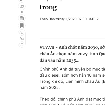
trong
0
Theo Dân trí
23/11/2020 07:00 GMT+7
Giải trí
Đời sống
Điện ảnh
Du lịch
Âm nhạc
Làm đẹp
VTV.vn - Anh chốt năm 2030, sớ
Sao
Chất lượng cuộc sốn
châu Âu chọn năm 2025; tỉnh Qu
dầu vào năm 2035...
Chính phủ Anh đã tuyên bố mục ti
dầu diesel, sớm hơn hẳn 10 năm s
Trong khi đó, Liên minh châu Âu (
năm 2025.
Theo đó, chính phủ Anh đặt mục t