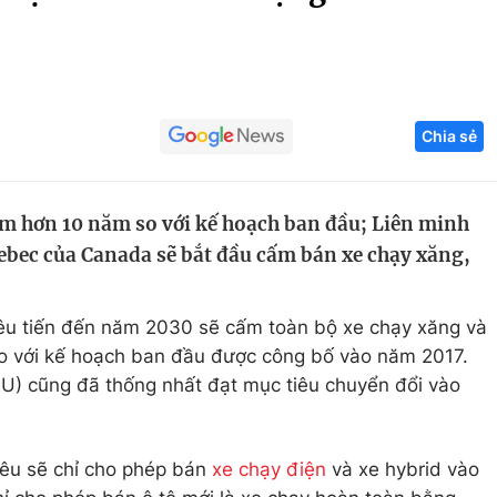
Góc ảnh
Giáo dục
Công nghệ
Chia sẻ
Tuyển sinh
Hitech Công ng
Học trực tuyến
Sản phẩm
m hơn 10 năm so với kế hoạch ban đầu; Liên minh
g
Thị trường
ebec của Canada sẽ bắt đầu cấm bán xe chạy xăng,
Tư vấn
êu tiến đến năm 2030 sẽ cấm toàn bộ xe chạy xăng và
o với kế hoạch ban đầu được công bố vào năm 2017.
EU) cũng đã thống nhất đạt mục tiêu chuyển đổi vào
iêu sẽ chỉ cho phép bán
xe chạy điện
và xe hybrid vào