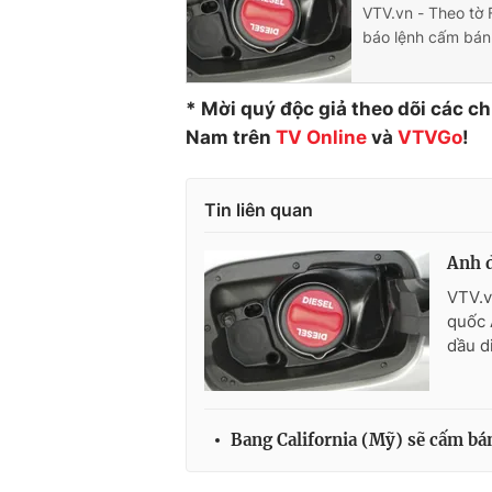
VTV.vn - Theo tờ 
báo lệnh cấm bán
* Mời quý độc giả theo dõi các c
Nam trên
TV Online
và
VTVGo
!
Tin liên quan
Anh d
VTV.v
quốc 
dầu d
Bang California (Mỹ) sẽ cấm bá