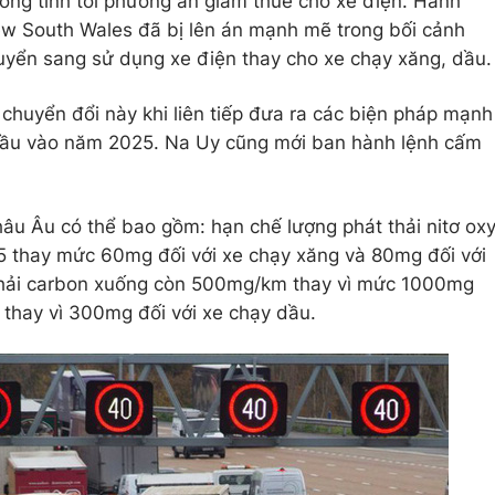
ông tính tới phương án giảm thuế cho xe điện. Hành
w South Wales đã bị lên án mạnh mẽ trong bối cảnh
uyển sang sử dụng xe điện thay cho xe chạy xăng, dầu.
huyển đổi này khi liên tiếp đưa ra các biện pháp mạnh
/dầu vào năm 2025. Na Uy cũng mới ban hành lệnh cấm
âu Âu có thể bao gồm: hạn chế lượng phát thải nitơ ox
thay mức 60mg đối với xe chạy xăng và 80mg đối với
 thải carbon xuống còn 500mg/km thay vì mức 1000mg
thay vì 300mg đối với xe chạy dầu.