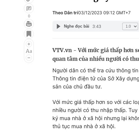
Theo Dân trí
03/12/2023 09:12 GMT+7
0
3:43
Nghe đọc bài
Giải trí
Đời sống
Điện ảnh
Du lịch
VTV.vn - Với mức giá thấp hơn so
Âm nhạc
Làm đẹp
quan tâm của nhiều người có thu
Sao
Chất lượng cuộc sốn
Người dân có thể tra cứu thông ti
Thông tin điện tử của Sở Xây dựng
sản của chủ đầu tư.
Với mức giá thấp hơn so với các lo
nhiều người có thu nhập thấp. Tuy
ký mua nhà ở xã hội nhưng lại khôn
thủ tục mua nhà ở xã hội.