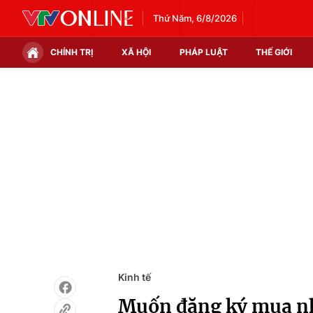
Thứ Năm, 6/8/2026
CHÍNH TRỊ
XÃ HỘI
PHÁP LUẬT
THẾ GIỚI
Chính trị
Xã hội
Thế giới
Kinh tế
Tin tức
Tài chính
Thế giới đó đây
Thị trường
Câu chuyện quốc tế
Góc doanh nghiệp
Dữ liệu và đời sống
Kinh tế
Muốn đăng ký mua nhà