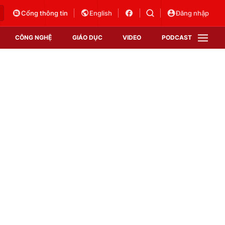
Cổng thông tin
English
Đăng nhập
CÔNG NGHỆ
GIÁO DỤC
VIDEO
PODCAST
VTV Money
VTV Thể thao
VTV Sức khoẻ
Bất động sản
Thị trường 24h
Tấm lòng Việt
Vươn mình bằng AI
VTV4
VTV8
VTV9
Lịch phát sóng
Giao lưu trực tuyến
Sự kiện