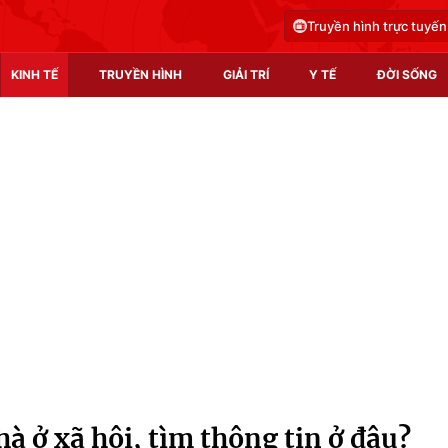
Truyền hình trực tuyến
KINH TẾ
TRUYỀN HÌNH
GIẢI TRÍ
Y TẾ
ĐỜI SỐNG
Pháp luật
Y tế
Truyền hình
Multimedia
Phim VTV
Video
Hậu trường
Shorts video
Nhân vật
Podcast
Khán giả
EMagazine
Giải sao mai
Photo
 ở xã hội, tìm thông tin ở đâu?
Infographic