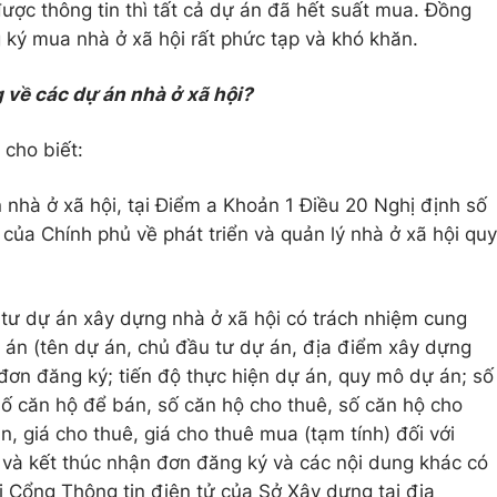
ược thông tin thì tất cả dự án đã hết suất mua. Đồng
 ký mua nhà ở xã hội rất phức tạp và khó khăn.
 về các dự án nhà ở xã hội?
 cho biết:
n nhà ở xã hội, tại Điểm a Khoản 1 Điều 20 Nghị định số
a Chính phủ về phát triển và quản lý nhà ở xã hội quy
 tư dự án xây dựng nhà ở xã hội có trách nhiệm cung
ự án (tên dự án, chủ đầu tư dự án, địa điểm xây dựng
p đơn đăng ký; tiến độ thực hiện dự án, quy mô dự án; số
ố căn hộ để bán, số căn hộ cho thuê, số căn hộ cho
n, giá cho thuê, giá cho thuê mua (tạm tính) đối với
u và kết thúc nhận đơn đăng ký và các nội dung khác có
i Cổng Thông tin điện tử của Sở Xây dựng tại địa