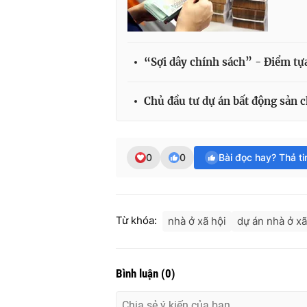
“Sợi dây chính sách” - Điểm tựa
Chủ đầu tư dự án bất động sản c
0
0
Bài đọc hay? Thả t
Từ khóa:
nhà ở xã hội
dự án nhà ở xã
Bình luận
(
0
)