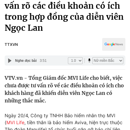
Chính trị
vấn rõ các điều khoản có ích
Truyền hình
trong hợp đồng của diễn viên
Văn hóa - Giải trí
Xã hội
Y tế
Ngọc Lan
Đời sống
Pháp luật
Công nghệ
Giáo dục
TTXVN
Y tế
Nghe đọc bài
3:51
Thế giới
VTV.vn - Tổng Giám đốc MVI Life cho biết, việc
Tin tức
chưa được tư vấn rõ về các điều khoản có ích cho
Kinh tế
Thế giới đó đây
khách hàng đã khiến diễn viên Ngọc Lan có
Tài chính
những thắc mắc.
Dữ liệu và đời sống
Câu chuyện quốc tế
Thị trường
Ngày 20/4, Công ty TNHH Bảo hiểm nhân thọ MVI
Truyền hình
Góc doanh nghiệp
(
MVI Life
, tiền thân là bảo hiểm Aviva, hiện trực thuộc
Tập đoàn Manulife) tổ chức buổi gặp gỡ báo chí liên