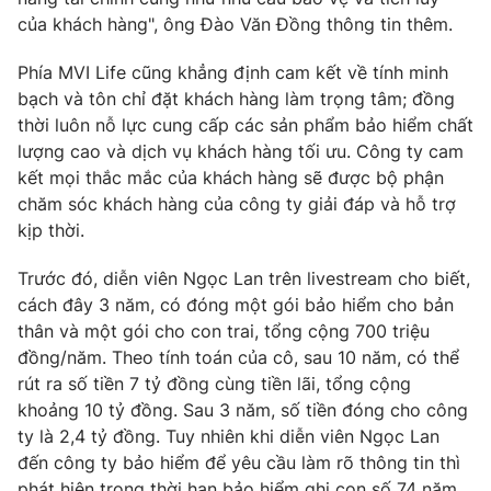
của khách hàng", ông Đào Văn Đồng thông tin thêm.
Phía MVI Life cũng khẳng định cam kết về tính minh
bạch và tôn chỉ đặt khách hàng làm trọng tâm; đồng
THỜI BÁO VTV
thời luôn nỗ lực cung cấp các sản phẩm bảo hiểm chất
lượng cao và dịch vụ khách hàng tối ưu. Công ty cam
Theo dõi báo trên
kết mọi thắc mắc của khách hàng sẽ được bộ phận
chăm sóc khách hàng của công ty giải đáp và hỗ trợ
kịp thời.
Cơ quan chủ quản:
Đài Truyền hình Việt Nam
Cơ quan báo chí:
Thời báo VTV
Trước đó, diễn viên Ngọc Lan trên livestream cho biết,
Giấy phép hoạt động báo in và báo điện tử số 483/GP-BTTTT
cách đây 3 năm, có đóng một gói bảo hiểm cho bản
cấp ngày 29/12/2023
thân và một gói cho con trai, tổng cộng 700 triệu
Tổng Biên tập:
Vũ Thanh Thủy
đồng/năm. Theo tính toán của cô, sau 10 năm, có thể
Phó Tổng Biên tập:
Nguyễn Thị Mỹ Hạnh, Phạm Quốc Thắng,
rút ra số tiền 7 tỷ đồng cùng tiền lãi, tổng cộng
Nguyễn Trọng Ninh
khoảng 10 tỷ đồng. Sau 3 năm, số tiền đóng cho công
Tổng đài VTV:
024.38 355 931 - 024.38 355 932
ty là 2,4 tỷ đồng. Tuy nhiên khi diễn viên Ngọc Lan
đến công ty bảo hiểm để yêu cầu làm rõ thông tin thì
Ðiện thoại Thời báo VTV:
024.66 897 897
phát hiện trong thời hạn bảo hiểm ghi con số 74 năm,