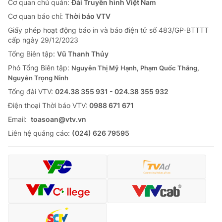
Cơ quan chủ quản:
Đài Truyền hình Việt Nam
Cơ quan báo chí:
Thời báo VTV
Giấy phép hoạt động báo in và báo điện tử số 483/GP-BTTTT
cấp ngày 29/12/2023
Tổng Biên tập:
Vũ Thanh Thủy
Phó Tổng Biên tập:
Nguyễn Thị Mỹ Hạnh, Phạm Quốc Thắng,
Nguyễn Trọng Ninh
Tổng đài VTV:
024.38 355 931 - 024.38 355 932
Ðiện thoại Thời báo VTV:
0988 671 671
Email:
toasoan@vtv.vn
Liên hệ quảng cáo:
(024) 626 79595