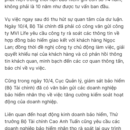
Email:
toasoan@vtv.vn
không phải là 10 năm như được tư vấn ban đầu.
Liên hệ quảng cáo:
024-7300.7108
Vụ việc ngay sau đó thu hút sự quan tâm của dư luận.
Ngày 10/4, Bộ Tài chính đã phải có công văn gửi công
ty MVI Life yêu cầu công ty rà soát các thông tin về
hợp đồng bảo hiểm giao kết với khách hàng Ngọc
Lan; đồng thời đề nghị công ty chủ động làm việc, giải
quyết khiếu nại của khách hàng và có phản hồi thông
tin khách quan, minh bạch đến các cơ quan thông tấn,
báo chí về vụ việc.
Cũng trong ngày 10/4, Cục Quản lý, giám sát bảo hiểm
(Bộ Tài chính) đã có văn bản gửi các doanh nghiệp
® Cấm sao chép dưới mọi hình thức nếu không có sự chấp
bảo hiểm nhân thọ về việc tăng cường kiểm soát hoạt
thuận bằng văn bản. Ghi rõ nguồn VTV.vn khi phát hành lại
động của doanh nghiệp.
thông tin từ website này.
Liên quan đến hoạt động kinh doanh bảo hiểm, Thứ
trưởng Bộ Tài chính Cao Anh Tuấn cũng yêu cầu các
doanh nghiệp bảo hiểm nhân thọ rà soát lại quy trình