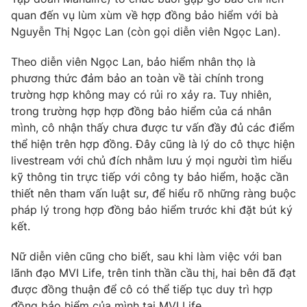
Phim VTV
Giải trí
quan đến vụ lùm xùm về hợp đồng bảo hiểm với bà
Hậu trường
Nguyễn Thị Ngọc Lan (còn gọi diễn viên Ngọc Lan).
Điện ảnh
Đời sống
Nhân vật
Theo diễn viên Ngọc Lan, bảo hiểm nhân thọ là
Âm nhạc
phương thức đảm bảo an toàn về tài chính trong
Du lịch
Khán giả
Giáo dục
trường hợp không may có rủi ro xảy ra. Tuy nhiên,
Sao
Làm đẹp
trong trường hợp hợp đồng bảo hiểm của cá nhân
Giải sao mai
Tuyển sinh
mình, cô nhận thấy chưa được tư vấn đầy đủ các điểm
Công nghệ
Chất lượng cuộc sống
thể hiện trên hợp đồng. Đây cũng là lý do cô thực hiện
Học trực tuyến
livestream với chủ đích nhằm lưu ý mọi người tìm hiểu
Hitech Công nghệ tương lai
Giao lưu trực tuyến
kỹ thông tin trực tiếp với công ty bảo hiểm, hoặc cần
Sản phẩm
thiết nên tham vấn luật sư, để hiểu rõ những ràng buộc
pháp lý trong hợp đồng bảo hiểm trước khi đặt bút ký
Lịch phát sóng
Thị trường
kết.
Tư vấn
Nữ diễn viên cũng cho biết, sau khi làm việc với ban
Chuyên mục khác
lãnh đạo MVI Life, trên tinh thần cầu thị, hai bên đã đạt
Emagazine
được đồng thuận để cô có thể tiếp tục duy trì hợp
Podcast
đồng bảo hiểm của mình tại MVI Life.