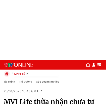
KINH TẾ
Chính trị
Tài chính
Thị trường
Góc doanh nghiệp
Xã hội
20/04/2023 15:43 GMT+7
Pháp luật
Chuyên mục
Kinh tế
MVI Life thừa nhận chưa tư
Thể thao