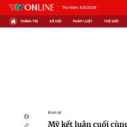
Thứ Năm, 6/8/2026
CHÍNH TRỊ
XÃ HỘI
PHÁP LUẬT
THẾ GIỚI
Chính trị
Xã hội
Thế giới
Kinh tế
Tin tức
Tài chính
Thế giới đó đây
Thị trường
Câu chuyện quốc tế
Góc doanh nghiệp
Dữ liệu và đời sống
Kinh tế
Mỹ kết luận cuối cùn