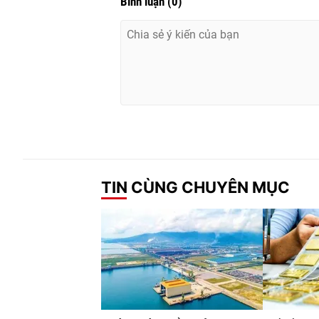
Bình luận
(
0
)
TIN CÙNG CHUYÊN MỤC