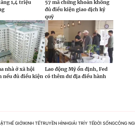
tăng 1,4 triệu
57 mã chứng khoán không
ng
đủ điều kiện giao dịch ký
quỹ
a nhà ở xã hội
Lao động Mỹ ổn định, Fed
h nếu đủ điều kiện
có thêm dư địa điều hành
UẬT
THẾ GIỚI
KINH TẾ
TRUYỀN HÌNH
GIẢI TRÍ
Y TẾ
ĐỜI SỐNG
CÔNG NG