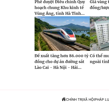
Phê duyệt Điều chỉnh Quy
Giá vàng 
hoạch chung Khu kinh tế
đồng/lượ
Vũng Áng, tỉnh Hà Tĩnh...
Đề xuất tăng hơn 86.000 tỷ
Có thể mu
đồng cho dự án đường sắt
ngoài tỉn
Lào Cai - Hà Nội - Hải...
CHÍNH TRỊ
XÃ HỘI
PHÁP L