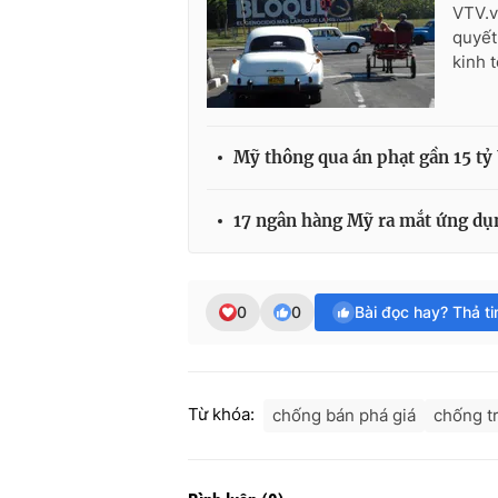
VTV.v
quyết
kinh 
Mỹ thông qua án phạt gần 15 tỷ
17 ngân hàng Mỹ ra mắt ứng dụn
0
0
Bài đọc hay? Thả t
Từ khóa:
chống bán phá giá
chống t