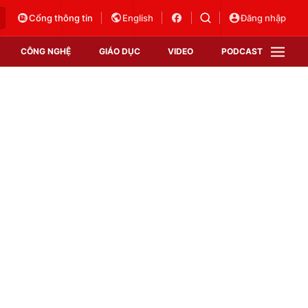
Cổng thông tin
English
Đăng nhập
CÔNG NGHỆ
GIÁO DỤC
VIDEO
PODCAST
VTV Money
VTV Thể thao
VTV Sức khoẻ
Bất động sản
Thị trường 24h
Tấm lòng Việt
Vươn mình bằng AI
VTV4
VTV8
VTV9
Lịch phát sóng
Giao lưu trực tuyến
Sự kiện