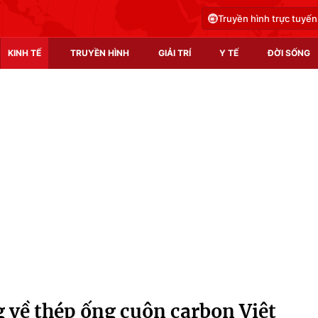
Truyền hình trực tuyến
KINH TẾ
TRUYỀN HÌNH
GIẢI TRÍ
Y TẾ
ĐỜI SỐNG
Pháp luật
Y tế
Truyền hình
Multimedia
Phim VTV
Video
Hậu trường
Shorts video
Nhân vật
Podcast
Khán giả
EMagazine
Giải sao mai
Photo
g về thép ống cuộn carbon Việt
Infographic