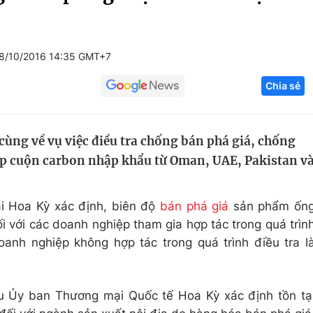
Góc ảnh
8/10/2016 14:35 GMT+7
Giáo dục
Công nghệ
Chia sẻ
Tuyển sinh
Hitech Công ng
Học trực tuyến
Sản phẩm
cùng về vụ việc điều tra chống bán phá giá, chống
g
Thị trường
ép cuộn carbon nhập khẩu từ Oman, UAE, Pakistan v
Tư vấn
i Hoa Kỳ xác định, biên độ
bán phá giá
sản phẩm ốn
i với các doanh nghiệp tham gia hợp tác trong quá trìn
oanh nghiệp không hợp tác trong quá trình điều tra l
u Ủy ban Thương mại Quốc tế Hoa Kỳ xác định tồn tạ