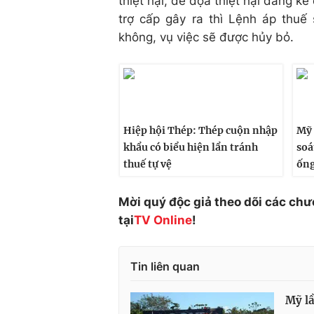
thiệt hại, đe dọa thiệt hại đáng k
trợ cấp gây ra thì Lệnh áp thu
không, vụ việc sẽ được hủy bỏ.
Hiệp hội Thép: Thép cuộn nhập
Mỹ 
khẩu có biểu hiện lẩn tránh
soá
thuế tự vệ
ống
Mời quý độc giả theo dõi các chư
tại
TV Online
!
Tin liên quan
Mỹ lầ