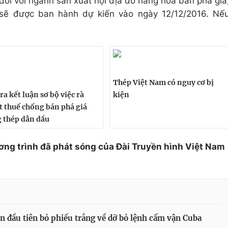
ể đối với ngành sản xuất nội địa do hàng hóa bán phá giá
ế sẽ được ban hành dự kiến vào ngày 12/12/2016. Nế
Thép Việt Nam có nguy cơ bị
ra kết luận sơ bộ việc rà
kiện
t thuế chống bán phá giá
 thép dẫn dầu
ơng trình đã phát sóng của Đài Truyền hình Việt Nam
n đầu tiên bỏ phiếu trắng về dỡ bỏ lệnh cấm vận Cuba