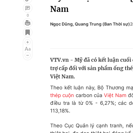
Nam
0
Ngọc Dũng, Quang Trung (Ban Thời sự)
2
Giải trí
Đời sống
Điện ảnh
Du lịch
Âm nhạc
Làm đẹp
VTV.vn - Mỹ đã có kết luận cuối 
Sao
Chất lượng cuộc sốn
trợ cấp đối với sản phẩm ống th
Việt Nam.
Theo kết luận này, Bộ Thương mạ
thép cuộn
carbon của
Việt Nam
đố
điều tra là từ 0% - 6,27%; các d
113,18%.
Theo Cục Quản lý cạnh tranh, nế