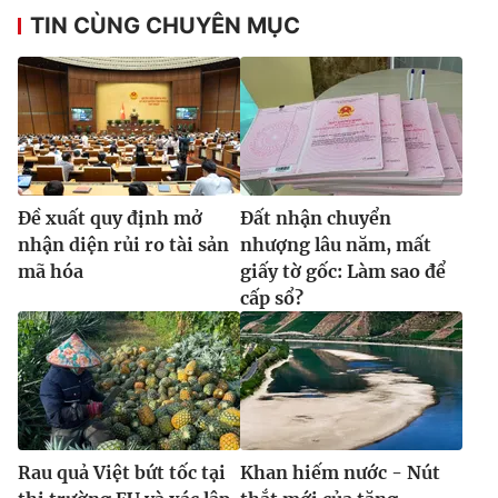
TIN CÙNG CHUYÊN MỤC
Ðề xuất quy định mở
Đất nhận chuyển
nhận diện rủi ro tài sản
nhượng lâu năm, mất
mã hóa
giấy tờ gốc: Làm sao để
cấp sổ?
Rau quả Việt bứt tốc tại
Khan hiếm nước - Nút