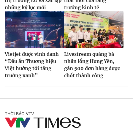
thị trường EU và xác lập
thắt mới của tăng
những kỷ lục mới
trưởng kinh tế
Vietjet được vinh danh
Livestream quảng bá
“Dấu ấn Thương hiệu
nhãn lồng Hưng Yên,
Việt hướng tới tăng
gần 500 đơn hàng được
trưởng xanh”
chốt thành công
THỜI BÁO VTV