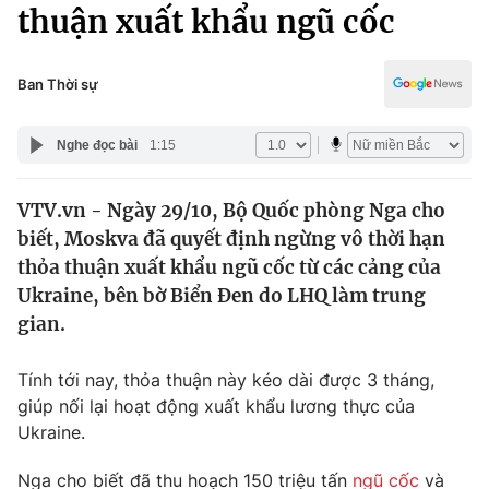
Chính trị
thuận xuất khẩu ngũ cốc
Truyền hình
Văn hóa - Giải trí
Xã hội
Y tế
Ban Thời sự
Đời sống
Pháp luật
Công nghệ
Nghe đọc bài
1:15
Giáo dục
Y tế
VTV.vn - Ngày 29/10, Bộ Quốc phòng Nga cho
biết, Moskva đã quyết định ngừng vô thời hạn
Thế giới
thỏa thuận xuất khẩu ngũ cốc từ các cảng của
Ukraine, bên bờ Biển Đen do LHQ làm trung
Tin tức
Kinh tế
gian.
Thế giới đó đây
Tài chính
Tính tới nay, thỏa thuận này kéo dài được 3 tháng,
Dữ liệu và đời sống
Câu chuyện quốc tế
giúp nối lại hoạt động xuất khẩu lương thực của
Thị trường
Ukraine.
Truyền hình
Góc doanh nghiệp
Nga cho biết đã thu hoạch 150 triệu tấn
ngũ cốc
và