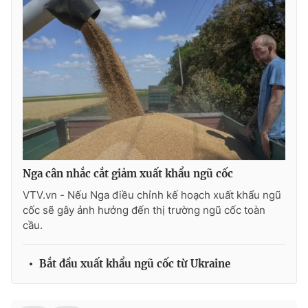
THỜI BÁO VTV
Theo dõi báo trên
Cơ quan chủ quản:
Đài Truyền hình Việt Nam
Nga cân nhắc cắt giảm xuất khẩu ngũ cốc
Cơ quan báo chí:
Thời báo VTV
VTV.vn - Nếu Nga điều chỉnh kế hoạch xuất khẩu ngũ
cốc sẽ gây ảnh hưởng đến thị trường ngũ cốc toàn
Giấy phép hoạt động báo in và báo điện tử số 483/GP-BTTTT
cầu.
cấp ngày 29/12/2023
Tổng Biên tập:
Vũ Thanh Thủy
Bắt đầu xuất khẩu ngũ cốc từ Ukraine
Phó Tổng Biên tập:
Nguyễn Thị Mỹ Hạnh, Phạm Quốc Thắng,
Nguyễn Trọng Ninh
Tổng đài VTV:
024.38 355 931 - 024.38 355 932