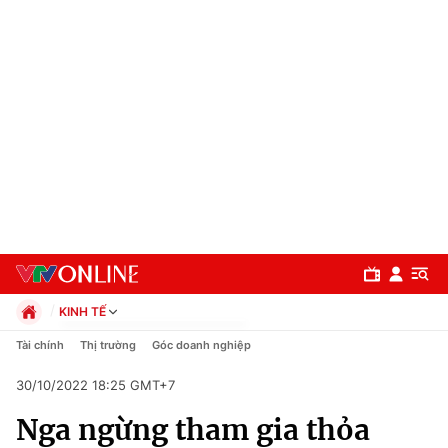
KINH TẾ
Chính trị
Tài chính
Thị trường
Góc doanh nghiệp
Xã hội
30/10/2022 18:25 GMT+7
Pháp luật
Chuyên mục
Kinh tế
Nga ngừng tham gia thỏa
Thể thao