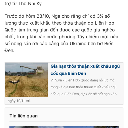
trợ từ Thổ Nhĩ Kỳ.
Photo
Infographic
Trước đó hôm 28/10, Nga cho rằng chỉ có 3% số
lương thực xuất khẩu theo thỏa thuận do Liên Hợp
Video
Shorts video
Quốc làm trung gian đến được các quốc gia nghèo
nhất, trong khi các nước phương Tây chiếm một nửa
VTV Money
VTV Thể thao
số nông sản rời các cảng của Ukraine bên bờ Biển
Đen.
VTV Sức khoẻ
Bất động sản
Gia hạn thỏa thuận xuất khẩu ngũ
cốc qua Biển Đen
Thị trường 24h
Tấm lòng Việt
VTV.vn - Liên Hợp Quốc đang nỗ lực mở
rộng và gia hạn thỏa thuận xuất khẩu ngũ
VTV4
Vươn mình bằng AI
cốc qua Biển Đen, dự kiến sẽ hết hạn vào
ngày 19/11 tới.
VTV9
VTV8
Tin liên quan
Liên hệ tòa soạn
English