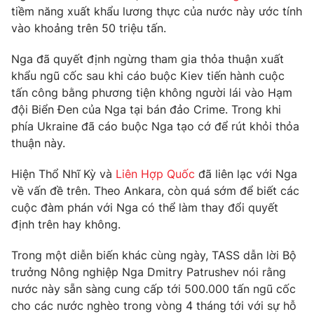
Phim VTV
tiềm năng xuất khẩu lương thực của nước này ước tính
Giải trí
vào khoảng trên 50 triệu tấn.
Hậu trường
Điện ảnh
Đời sống
Nga đã quyết định ngừng tham gia thỏa thuận xuất
Nhân vật
Âm nhạc
khẩu ngũ cốc sau khi cáo buộc Kiev tiến hành cuộc
Du lịch
Khán giả
tấn công bằng phương tiện không người lái vào Hạm
Giáo dục
Sao
đội Biển Đen của Nga tại bán đảo Crime. Trong khi
Làm đẹp
Giải sao mai
Tuyển sinh
phía Ukraine đã cáo buộc Nga tạo cớ để rút khỏi thỏa
Công nghệ
Chất lượng cuộc sống
thuận này.
Học trực tuyến
Hitech Công nghệ tương lai
Hiện Thổ Nhĩ Kỳ và
Liên Hợp Quốc
đã liên lạc với Nga
Giao lưu trực tuyến
về vấn đề trên. Theo Ankara, còn quá sớm để biết các
Sản phẩm
cuộc đàm phán với Nga có thể làm thay đổi quyết
Lịch phát sóng
Thị trường
định trên hay không.
Tư vấn
Trong một diễn biến khác cùng ngày, TASS dẫn lời Bộ
Chuyên mục khác
trưởng Nông nghiệp Nga Dmitry Patrushev nói rằng
nước này sẵn sàng cung cấp tới 500.000 tấn ngũ cốc
Emagazine
Podcast
cho các nước nghèo trong vòng 4 tháng tới với sự hỗ