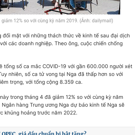
ã giảm 12% so với cùng kỳ năm 2019. (Ảnh: dailymail)
đối mặt với những thách thức về kinh tế sau đại dịch
 với các doanh nghiệp. Theo ông, cuộc chiến chống
về tổng số ca mắc COVID-19 với gần 600.000 người xét
uy nhiên, số ca tử vong tại Nga đã thấp hơn so với
iêm trọng, với tổng cộng 8.359 ca.
 này trong tháng 4 đã giảm 12% so với cùng kỳ năm
. Ngân hàng Trung ương Nga dự báo kinh tế Nga sẽ
ớc khủng hoảng trước năm 2022.
 OPEC, giá dầu chuẩn bị bật tăng?