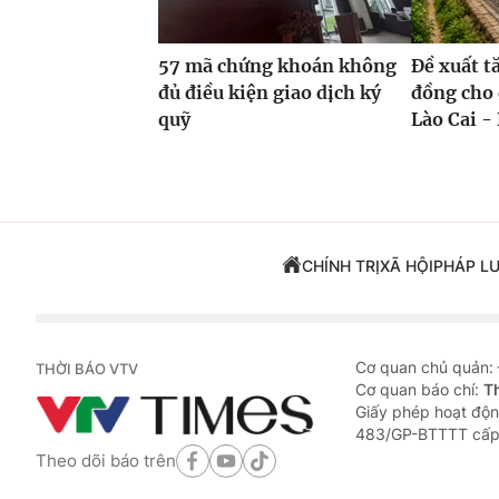
57 mã chứng khoán không
Đề xuất t
đủ điều kiện giao dịch ký
đồng cho 
quỹ
Lào Cai - 
CHÍNH TRỊ
XÃ HỘI
PHÁP L
Cơ quan chủ quản:
THỜI BÁO VTV
Cơ quan báo chí:
T
Giấy phép hoạt độn
483/GP-BTTTT cấp
Theo dõi báo trên