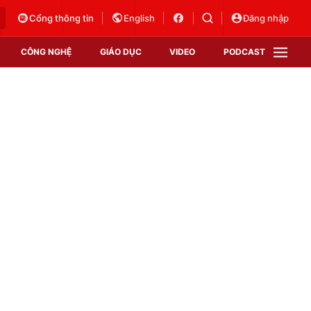
Cổng thông tin
English
Đăng nhập
CÔNG NGHỆ
GIÁO DỤC
VIDEO
PODCAST
VTV Money
VTV Thể thao
VTV Sức khoẻ
Bất động sản
Thị trường 24h
Tấm lòng Việt
Vươn mình bằng AI
VTV4
VTV8
VTV9
Lịch phát sóng
Giao lưu trực tuyến
Sự kiện