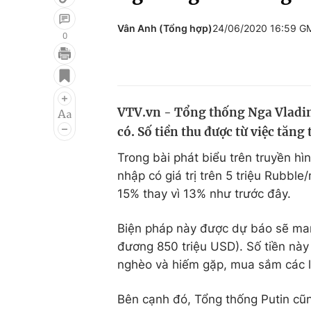
Vân Anh (Tổng hợp)
24/06/2020 16:59 G
0
Giải trí
Đời sống
Điện ảnh
Du lịch
VTV.vn - Tổng thống Nga Vladimi
Âm nhạc
Làm đẹp
có. Số tiền thu được từ việc tăng
Sao
Chất lượng cuộc sốn
Trong bài phát biểu trên truyền hì
nhập có giá trị trên 5 triệu Rubb
15% thay vì 13% như trước đây.
Biện pháp này được dự báo sẽ man
đương 850 triệu USD). Số tiền nà
nghèo và hiếm gặp, mua sắm các lo
Bên cạnh đó, Tổng thống Putin cũn