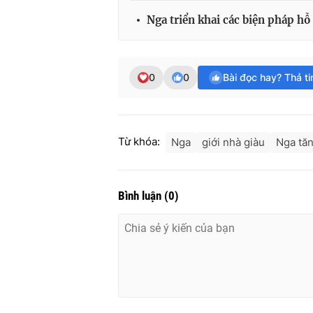
Nga triển khai các biện pháp hỗ
0
0
Bài đọc hay? Thả t
Từ khóa:
Nga
giới nhà giàu
Nga tă
Bình luận
(
0
)