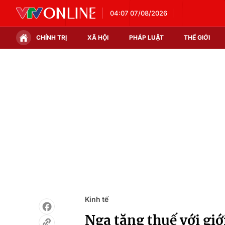
04:07 07/08/2026
CHÍNH TRỊ
XÃ HỘI
PHÁP LUẬT
THẾ GIỚI
Chính trị
Xã hội
Thế giới
Kinh tế
Tin tức
Tài chính
Thế giới đó đây
Thị trường
Câu chuyện quốc tế
Góc doanh nghiệp
Dữ liệu và đời sống
Kinh tế
Nga tăng thuế với giớ