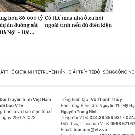
ăng hơn 86.000 tỷ
Có thể mua nhà ở xã hội
dự án đường sắt
ngoài tỉnh nếu đủ điều kiện
Hà Nội - Hải...
UẬT
THẾ GIỚI
KINH TẾ
TRUYỀN HÌNH
GIẢI TRÍ
Y TẾ
ĐỜI SỐNG
CÔNG NG
Đài Truyền hình Việt Nam
Tổng Biên tập:
Vũ Thanh Thủy
hời báo VTV
Phó Tổng Biên tập:
Nguyễn Thị Mỹ Hạ
g báo in và báo điện tử số
Nguyễn Trọng Ninh
 ngày 29/12/2023
Tổng đài VTV:
024.38 355 931 - 024
Ðiện thoại Thời báo VTV:
0988 671 6
Email:
toasoan@vtv.vn