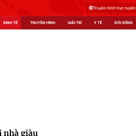
Truyền hình trực tuyến
KINH TẾ
TRUYỀN HÌNH
GIẢI TRÍ
Y TẾ
ĐỜI SỐNG
Pháp luật
Y tế
Truyền hình
Multimedia
Phim VTV
Video
Hậu trường
Shorts video
Nhân vật
Podcast
Khán giả
EMagazine
Giải sao mai
Photo
i nhà giàu
Infographic