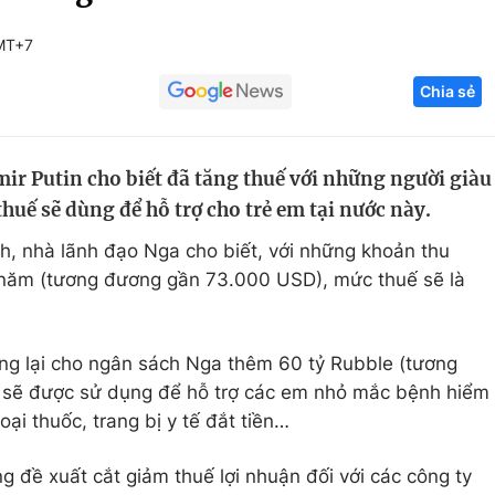
Góc ảnh
MT+7
Chia sẻ
Giáo dục
Công nghệ
Tuyển sinh
Hitech Công ng
r Putin cho biết đã tăng thuế với những người giàu
Học trực tuyến
Sản phẩm
 thuế sẽ dùng để hỗ trợ cho trẻ em tại nước này.
g
Thị trường
nh, nhà lãnh đạo Nga cho biết, với những khoản thu
Tư vấn
le/năm (tương đương gần 73.000 USD), mức thuế sẽ là
g lại cho ngân sách Nga thêm 60 tỷ Rubble (tương
y sẽ được sử dụng để hỗ trợ các em nhỏ mắc bệnh hiểm
ại thuốc, trang bị y tế đắt tiền…
g đề xuất cắt giảm thuế lợi nhuận đối với các công ty