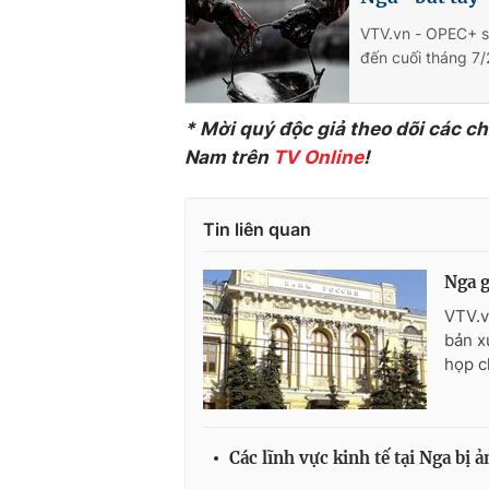
VTV.vn - OPEC+ sẽ
đến cuối tháng 7
* Mời quý độc giả theo dõi các c
Nam trên
TV Online
!
Tin liên quan
Nga g
VTV.v
bản x
họp c
Các lĩnh vực kinh tế tại Nga bị