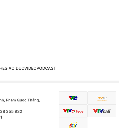
HỆ
GIÁO DỤC
VIDEO
PODCAST
nh, Phạm Quốc Thắng,
.38 355 932
71