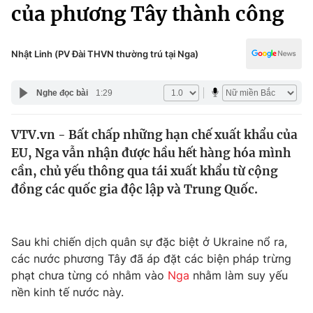
Chính trị
của phương Tây thành công
Truyền hình
Văn hóa - Giải trí
Xã hội
Y tế
Nhật Linh (PV Đài THVN thường trú tại Nga)
Đời sống
Pháp luật
Công nghệ
Nghe đọc bài
1:29
Giáo dục
Y tế
VTV.vn - Bất chấp những hạn chế xuất khẩu của
EU, Nga vẫn nhận được hầu hết hàng hóa mình
Thế giới
cần, chủ yếu thông qua tái xuất khẩu từ cộng
đồng các quốc gia độc lập và Trung Quốc.
Tin tức
Kinh tế
Thế giới đó đây
Tài chính
Sau khi chiến dịch quân sự đặc biệt ở Ukraine nổ ra,
Dữ liệu và đời sống
Câu chuyện quốc tế
các nước phương Tây đã áp đặt các biện pháp trừng
Thị trường
phạt chưa từng có nhằm vào
Nga
nhằm làm suy yếu
Truyền hình
Góc doanh nghiệp
nền kinh tế nước này.