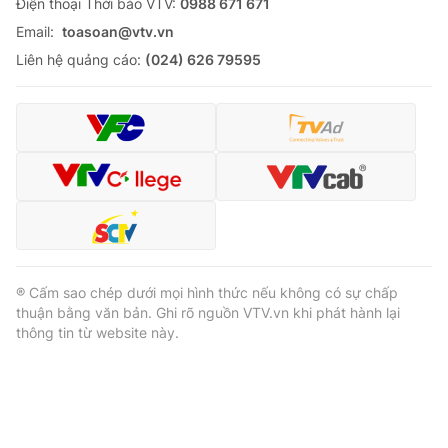
Ðiện thoại Thời báo VTV:
0988 671 671
Email:
toasoan@vtv.vn
Liên hệ quảng cáo:
(024) 626 79595
® Cấm sao chép dưới mọi hình thức nếu không có sự chấp
thuận bằng văn bản. Ghi rõ nguồn VTV.vn khi phát hành lại
thông tin từ website này.