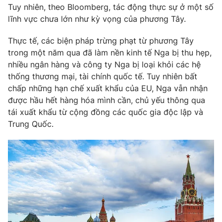
Phim VTV
Tuy nhiên, theo Bloomberg, tác động thực sự ở một số
Giải trí
lĩnh vực chưa lớn như kỳ vọng của phương Tây.
Hậu trường
Điện ảnh
Đời sống
Thực tế, các biện pháp trừng phạt từ phương Tây
Nhân vật
Âm nhạc
trong một năm qua đã làm nền kinh tế Nga bị thu hẹp,
Du lịch
Khán giả
nhiều ngân hàng và công ty Nga bị loại khỏi các hệ
Giáo dục
Sao
thống thương mại, tài chính quốc tế. Tuy nhiên bất
Làm đẹp
Giải sao mai
chấp những hạn chế xuất khẩu của EU, Nga vẫn nhận
Tuyển sinh
Công nghệ
Chất lượng cuộc sống
được hầu hết hàng hóa mình cần, chủ yếu thông qua
Học trực tuyến
tái xuất khẩu từ cộng đồng các quốc gia độc lập và
Hitech Công nghệ tương lai
Trung Quốc.
Giao lưu trực tuyến
Sản phẩm
Lịch phát sóng
Thị trường
Tư vấn
Chuyên mục khác
Emagazine
Podcast