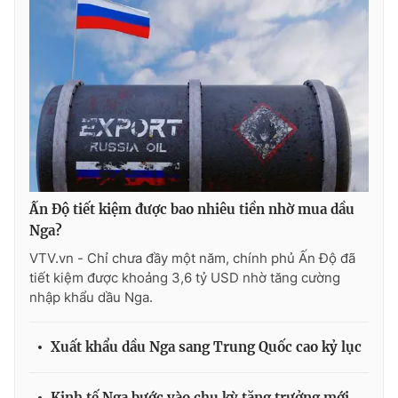
Ðiện thoại Thời báo VTV:
024.66 897 897
Email:
toasoan@vtv.vn
Liên hệ quảng cáo:
024-7300.7108
Ấn Độ tiết kiệm được bao nhiêu tiền nhờ mua dầu
Nga?
VTV.vn - Chỉ chưa đầy một năm, chính phủ Ấn Độ đã
tiết kiệm được khoảng 3,6 tỷ USD nhờ tăng cường
nhập khẩu dầu Nga.
® Cấm sao chép dưới mọi hình thức nếu không có sự chấp
thuận bằng văn bản. Ghi rõ nguồn VTV.vn khi phát hành lại
thông tin từ website này.
Xuất khẩu dầu Nga sang Trung Quốc cao kỷ lục
Kinh tế Nga bước vào chu kỳ tăng trưởng mới