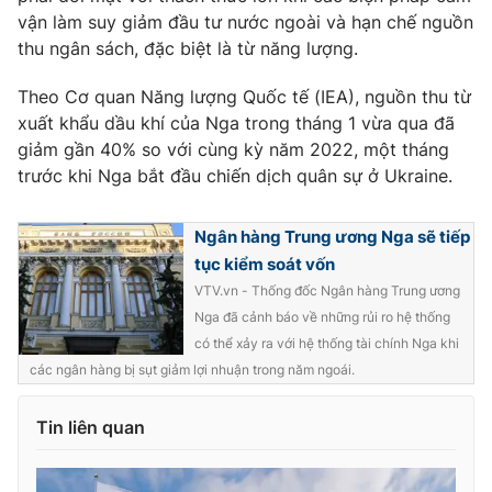
vận làm suy giảm đầu tư nước ngoài và hạn chế nguồn
thu ngân sách, đặc biệt là từ năng lượng.
Theo Cơ quan Năng lượng Quốc tế (IEA), nguồn thu từ
THỜI BÁO VTV
xuất khẩu dầu khí của Nga trong tháng 1 vừa qua đã
giảm gần 40% so với cùng kỳ năm 2022, một tháng
trước khi Nga bắt đầu chiến dịch quân sự ở Ukraine.
Theo dõi báo trên
Ngân hàng Trung ương Nga sẽ tiếp
tục kiểm soát vốn
Cơ quan chủ quản:
Đài Truyền hình Việt Nam
VTV.vn - Thống đốc Ngân hàng Trung ương
Cơ quan báo chí:
Thời báo VTV
Nga đã cảnh báo về những rủi ro hệ thống
Giấy phép hoạt động báo in và báo điện tử số 483/GP-BTTTT
có thể xảy ra với hệ thống tài chính Nga khi
cấp ngày 29/12/2023
các ngân hàng bị sụt giảm lợi nhuận trong năm ngoái.
Tổng Biên tập:
Vũ Thanh Thủy
Phó Tổng Biên tập:
Nguyễn Thị Mỹ Hạnh, Phạm Quốc Thắng,
Tin liên quan
Nguyễn Trọng Ninh
Tổng đài VTV:
024.38 355 931 - 024.38 355 932