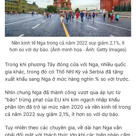
Photo
Infographic
Video
Shorts video
Nền kinh tế Nga trong cả năm 2022 suy giảm 2,1%, ít
VTV Money
VTV Thể thao
hơn so với dự báo. (Ảnh minh họa - Ảnh: Getty Images)
VTV Sức khoẻ
Bất động sản
Trong khi phương Tây đóng cửa với Nga, nhiều quốc
gia khác, trong đó có Thổ Nhĩ Kỳ và Serbia đã tăng
xuất khẩu sang Nga ở mức hàng nghìn % so với trước.
Thị trường 24h
Tấm lòng Việt
Nhìn chung Nga đã thành công vượt qua áp lực từ
VTV4
Vươn mình bằng AI
"bão" trừng phạt của EU khi kim ngạch nhập khẩu
phần lớn đã trở lại mức năm 2020 và nền kinh tế trong
cả năm 2022 suy giảm 2,1%, ít hơn so với dự báo.
VTV9
VTV8
Tuy nhiên theo các chuyên gia, về dài hạn Nga vẫn
Liên hệ tòa soạn
English
phải đối mặt với thách thức lớn khi các biện pháp cấm