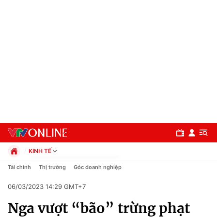
KINH TẾ
Chính trị
Tài chính
Thị trường
Góc doanh nghiệp
Xã hội
06/03/2023 14:29 GMT+7
Pháp luật
Chuyên mục
Kinh tế
Nga vượt “bão” trừng phạt
Thể thao