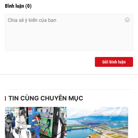
Bình luận
(
0
)
Gửi bình luận
TIN CÙNG CHUYÊN MỤC