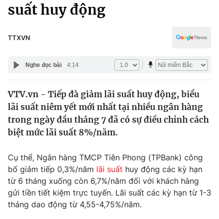
Chính trị
suất huy động
Truyền hình
Văn hóa - Giải trí
Xã hội
Y tế
TTXVN
Đời sống
Pháp luật
Công nghệ
Nghe đọc bài
4:14
Giáo dục
Y tế
VTV.vn - Tiếp đà giảm lãi suất huy động, biểu
lãi suất niêm yết mới nhất tại nhiều ngân hàng
Thế giới
trong ngày đầu tháng 7 đã có sự điều chỉnh cách
biệt mức lãi suất 8%/năm.
Tin tức
Kinh tế
Thế giới đó đây
Cụ thể, Ngân hàng TMCP Tiên Phong (TPBank) công
Tài chính
bố giảm tiếp 0,3%/năm
lãi suất
huy động các kỳ hạn
Dữ liệu và đời sống
Câu chuyện quốc tế
từ 6 tháng xuống còn 6,7%/năm đối với khách hàng
Thị trường
gửi tiền tiết kiệm trực tuyến. Lãi suất các kỳ hạn từ 1-3
Truyền hình
Góc doanh nghiệp
tháng dao động từ 4,55-4,75%/năm.