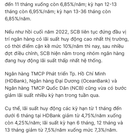
đến 11 tháng xuống còn 6,85%/năm; kỳ hạn 12-13
Photo
Infographic
tháng còn 6,95%/năm; kỳ hạn 13-36 tháng còn
6,85%/năm.
Video
Shorts video
Nếu như hồi cuối năm 2022, SCB liên tục đứng đầu vị
trí ngân hàng có lãi suất huy động cao nhất thị trường,
VTV Money
VTV Thể thao
có thời điểm cận kề mức 10%/năm thì nay, sau nhiều
đợt điều chỉnh, SCB hiện nằm trong nhóm ngân hàng
đang huy động lãi suất thấp nhất hệ thống.
VTV Sức khoẻ
Bất động sản
Ngân hàng TMCP Phát triển Tp. Hồ Chí Minh
Thị trường 24h
Tấm lòng Việt
(HDBank), Ngân hàng Đại Dương (OceanBank) và
Ngân hàng TMCP Quốc Dân (NCB) cũng vừa có bước
giảm lãi suất nhiều kỳ hạn trong tuần qua.
VTV4
Vươn mình bằng AI
Cụ thể, lãi suất huy động các kỳ hạn từ 1 tháng đến
VTV9
VTV8
dưới 6 tháng tại HDBank giảm từ 4,75%/năm xuống
còn 4,25%/năm; lãi suất kỳ hạn 6 tháng, 12 tháng và
13 tháng giảm từ 7,5%/năm xuống mức 7,3%/năm.
Liên hệ tòa soạn
English