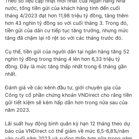
Theo số liệu cập nhật mới nhất của Ngân hàng Nhà
Ðiện thoại Thời báo VTV:
024.66 897 897
nước, tổng tiền gửi của khách hàng tính đến cuối
Email:
toasoan@vtv.vn
tháng 4/2023 đạt hơn 11,98 triệu tỷ đồng, tăng thêm
Liên hệ quảng cáo:
024-7300.7108
hơn 43 nghìn tỷ đồng so với cuối tháng 3. Trong đó,
tiền gửi của dân cư tiếp tục tăng trưởng, nhưng mức
tăng đã chậm lại rõ rệt so với các tháng trước đó.
Cụ thể, tiền gửi của người dân tại ngân hàng tăng 52
nghìn tỷ đồng trong tháng 4 lên hơn 6,33 triệu tỷ
đồng. Đây là mức tăng thấp nhất trong 6 tháng gần
nhất.
Đánh giá về các kênh đầu tư, giới chuyên gia của
Công ty cổ phần chứng khoán VNDirect cho rằng tiền
gửi tiết kiệm sẽ kém hấp dẫn hơn trong nửa sau của
® Cấm sao chép dưới mọi hình thức nếu không có sự chấp
năm 2023.
thuận bằng văn bản. Ghi rõ nguồn VTV.vn khi phát hành lại
thông tin từ website này.
Lãi suất huy động bình quân kỳ hạn 12 tháng theo dự
báo của VNDirect có thể giảm về mức 6,5-6,8%/năm
vào cuối năm 2023 và xuống thấp hơn nữa trong năm