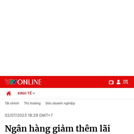
KINH TẾ
Chính trị
Tài chính
Thị trường
Góc doanh nghiệp
Xã hội
02/07/2023 18:29 GMT+7
Pháp luật
Chuyên mục
Kinh tế
Ngân hàng giảm thêm lãi
Thể thao