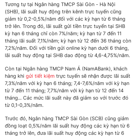
Phim VTV
Tương tự tại Ngân hàng TMCP Sài Gòn - Hà Nội
Giải trí
(SHB), lãi suất huy động trên kênh trực tuyến cũng
Hậu trường
giảm từ 0,2-0,5%/năm đối với các kỳ hạn từ 6 tháng
Điện ảnh
Đời sống
Nhân vật
trở lên. Trong đó, lãi suất gửi tiền trực tuyến tại SHB
Âm nhạc
kỳ hạn 6 tháng chỉ còn 7%/năm; kỳ hạn từ 7 đến 11
Du lịch
Khán giả
tháng lãi suất 7,1%/năm; kỳ hạn từ 12 đến 36 tháng còn
Giáo dục
Sao
7,2%/năm. Đối với tiền gửi online kỳ hạn dưới 6 tháng,
Làm đẹp
Giải sao mai
Tuyển sinh
lãi suất huy động tại SHB dao động từ 4,6-4,75%/năm.
Công nghệ
Chất lượng cuộc sống
Học trực tuyến
Còn tại Ngân hàng TMCP Nam Á (NamABank), khách
Hitech Công nghệ tương lai
hàng khi
gửi tiết kiệm
trực tuyến sẽ nhận được lãi suất
Giao lưu trực tuyến
7,3%/năm với kỳ hạn 6 tháng; 7,4-7,6%/năm với kỳ hạn
Sản phẩm
từ 7 đến 11 tháng; 7,7%/năm với kỳ hạn từ 12 đến 14
Lịch phát sóng
Thị trường
tháng... Các mức lãi suất này đã giảm so với trước đó
từ 0,1-0,3%/năm.
Tư vấn
Chuyên mục khác
Trước đó, Ngân hàng TMCP Sài Gòn (SCB) cũng giảm
đồng loạt 0,5%/năm lãi suất huy động các kỳ hạn từ 6
Emagazine
Podcast
tháng trở lên, đưa lãi suất huy động các kỳ hạn từ 6