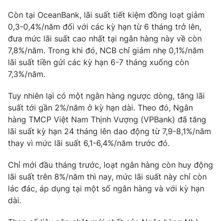
Còn tại OceanBank, lãi suất tiết kiệm đồng loạt giảm
0,3-0,4%/năm đối với các kỳ hạn từ 6 tháng trở lên,
đưa mức lãi suất cao nhất tại ngân hàng này về còn
THỜI BÁO VTV
7,8%/năm. Trong khi đó, NCB chỉ giảm nhẹ 0,1%/năm
lãi suất tiền gửi các kỳ hạn 6-7 tháng xuống còn
7,3%/năm.
Theo dõi báo trên
Tuy nhiên lại có một ngân hàng ngược dòng, tăng lãi
suất tới gần 2%/năm ở kỳ hạn dài. Theo đó, Ngân
hàng TMCP Việt Nam Thịnh Vượng (VPBank) đã tăng
Cơ quan chủ quản:
Đài Truyền hình Việt Nam
lãi suất kỳ hạn 24 tháng lên dao động từ 7,9-8,1%/năm
Cơ quan báo chí:
Thời báo VTV
thay vì mức lãi suất 6,1-6,4%/năm trước đó.
Giấy phép hoạt động báo in và báo điện tử số 483/GP-BTTTT
cấp ngày 29/12/2023
Chỉ mới đầu tháng trước, loạt ngân hàng còn huy động
Tổng Biên tập:
Vũ Thanh Thủy
lãi suất trên 8%/năm thì nay, mức lãi suất này chỉ còn
lác đác, áp dụng tại một số ngân hàng và với kỳ hạn
Phó Tổng Biên tập:
Nguyễn Thị Mỹ Hạnh, Phạm Quốc Thắng,
Nguyễn Trọng Ninh
dài.
Tổng đài VTV:
024.38 355 931 - 024.38 355 932