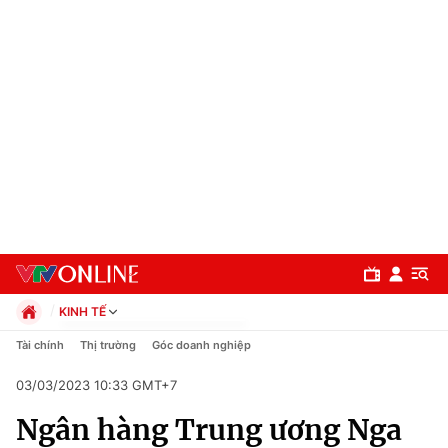
KINH TẾ
Chính trị
Tài chính
Thị trường
Góc doanh nghiệp
Xã hội
03/03/2023 10:33 GMT+7
Pháp luật
Chuyên mục
Kinh tế
Ngân hàng Trung ương Nga
Thể thao