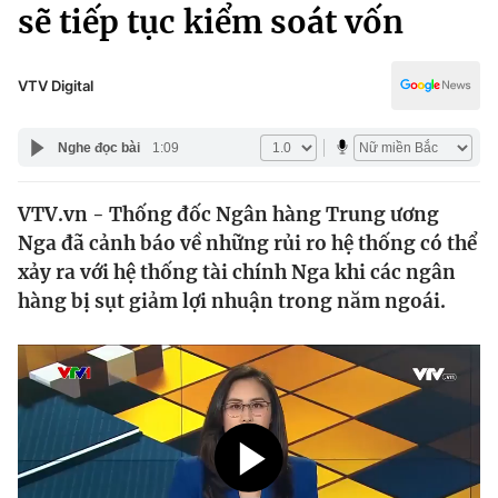
Chính trị
sẽ tiếp tục kiểm soát vốn
Truyền hình
Văn hóa - Giải trí
Xã hội
Y tế
VTV Digital
Đời sống
Pháp luật
Công nghệ
Nghe đọc bài
1:09
Giáo dục
Y tế
VTV.vn - Thống đốc Ngân hàng Trung ương
Nga đã cảnh báo về những rủi ro hệ thống có thể
Thế giới
xảy ra với hệ thống tài chính Nga khi các ngân
hàng bị sụt giảm lợi nhuận trong năm ngoái.
Tin tức
Kinh tế
Thế giới đó đây
Tài chính
Dữ liệu và đời sống
Câu chuyện quốc tế
Thị trường
Truyền hình
Góc doanh nghiệp