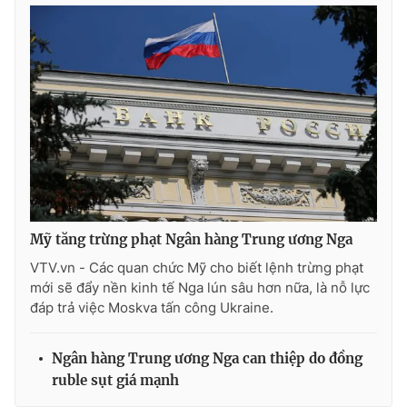
Ðiện thoại Thời báo VTV:
024.66 897 897
Email:
toasoan@vtv.vn
Liên hệ quảng cáo:
024-7300.7108
Mỹ tăng trừng phạt Ngân hàng Trung ương Nga
VTV.vn - Các quan chức Mỹ cho biết lệnh trừng phạt
mới sẽ đẩy nền kinh tế Nga lún sâu hơn nữa, là nỗ lực
đáp trả việc Moskva tấn công Ukraine.
® Cấm sao chép dưới mọi hình thức nếu không có sự chấp
thuận bằng văn bản. Ghi rõ nguồn VTV.vn khi phát hành lại
thông tin từ website này.
Ngân hàng Trung ương Nga can thiệp do đồng
ruble sụt giá mạnh