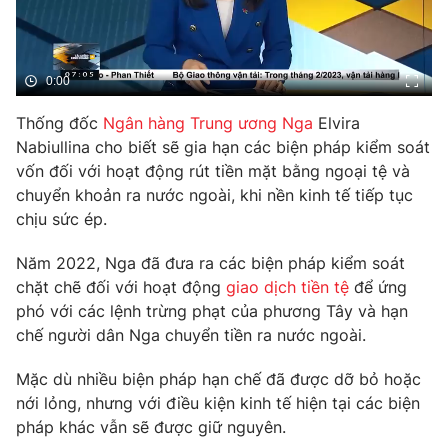
Phim VTV
Giải trí
Hậu trường
Điện ảnh
Đời sống
0:00
Nhân vật
Âm nhạc
Du lịch
Thống đốc
Ngân hàng Trung ương Nga
Elvira
Khán giả
Giáo dục
Sao
Nabiullina cho biết sẽ gia hạn các biện pháp kiểm soát
Làm đẹp
Giải sao mai
vốn đối với hoạt động rút tiền mặt bằng ngoại tệ và
Tuyển sinh
Công nghệ
chuyển khoản ra nước ngoài, khi nền kinh tế tiếp tục
Chất lượng cuộc sống
Học trực tuyến
chịu sức ép.
Hitech Công nghệ tương lai
Giao lưu trực tuyến
Năm 2022, Nga đã đưa ra các biện pháp kiểm soát
Sản phẩm
chặt chẽ đối với hoạt động
giao dịch tiền tệ
để ứng
Lịch phát sóng
phó với các lệnh trừng phạt của phương Tây và hạn
Thị trường
chế người dân Nga chuyển tiền ra nước ngoài.
Tư vấn
Mặc dù nhiều biện pháp hạn chế đã được dỡ bỏ hoặc
Chuyên mục khác
nới lỏng, nhưng với điều kiện kinh tế hiện tại các biện
Emagazine
Podcast
pháp khác vẫn sẽ được giữ nguyên.