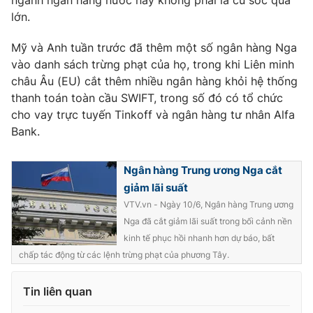
lớn.
Mỹ và Anh tuần trước đã thêm một số ngân hàng Nga
vào danh sách trừng phạt của họ, trong khi Liên minh
THỜI BÁO VTV
châu Âu (EU) cắt thêm nhiều ngân hàng khỏi hệ thống
thanh toán toàn cầu SWIFT, trong số đó có tổ chức
cho vay trực tuyến Tinkoff và ngân hàng tư nhân Alfa
Bank.
Theo dõi báo trên
Ngân hàng Trung ương Nga cắt
Cơ quan chủ quản:
Đài Truyền hình Việt Nam
giảm lãi suất
Cơ quan báo chí:
Thời báo VTV
VTV.vn - Ngày 10/6, Ngân hàng Trung ương
Giấy phép hoạt động báo in và báo điện tử số 483/GP-BTTTT
Nga đã cắt giảm lãi suất trong bối cảnh nền
cấp ngày 29/12/2023
kinh tế phục hồi nhanh hơn dự báo, bất
Tổng Biên tập:
Vũ Thanh Thủy
chấp tác động từ các lệnh trừng phạt của phương Tây.
Phó Tổng Biên tập:
Nguyễn Thị Mỹ Hạnh, Phạm Quốc Thắng,
Nguyễn Trọng Ninh
Tin liên quan
Tổng đài VTV:
024.38 355 931 - 024.38 355 932