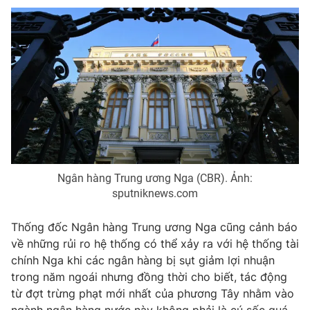
Photo
Infographic
Video
Shorts video
VTV Money
VTV Thể thao
VTV Sức khoẻ
Bất động sản
Ngân hàng Trung ương Nga (CBR). Ảnh:
Thị trường 24h
Tấm lòng Việt
sputniknews.com
VTV4
Vươn mình bằng AI
Thống đốc Ngân hàng Trung ương Nga cũng cảnh báo
về những rủi ro hệ thống có thể xảy ra với hệ thống tài
chính Nga khi các ngân hàng bị sụt giảm lợi nhuận
VTV9
VTV8
trong năm ngoái nhưng đồng thời cho biết, tác động
từ đợt trừng phạt mới nhất của phương Tây nhằm vào
Liên hệ tòa soạn
English
ngành ngân hàng nước này không phải là cú sốc quá