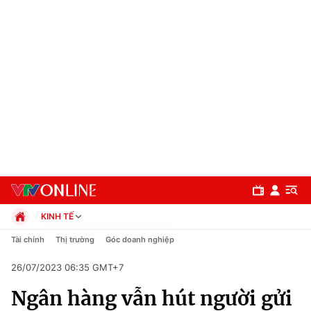
KINH TẾ
Chính trị
Tài chính
Thị trường
Góc doanh nghiệp
Xã hội
26/07/2023 06:35 GMT+7
Pháp luật
Chuyên mục
Kinh tế
Ngân hàng vẫn hút người gửi
Thể thao