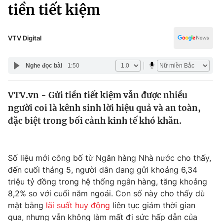
Chính trị
tiền tiết kiệm
Truyền hình
Văn hóa - Giải trí
Xã hội
Y tế
VTV Digital
Đời sống
Pháp luật
Công nghệ
Nghe đọc bài
1:50
Giáo dục
Y tế
VTV.vn - Gửi tiền tiết kiệm vẫn được nhiều
người coi là kênh sinh lời hiệu quả và an toàn,
Thế giới
đặc biệt trong bối cảnh kinh tế khó khăn.
Tin tức
Kinh tế
Thế giới đó đây
Số liệu mới công bố từ Ngân hàng Nhà nước cho thấy,
Tài chính
đến cuối tháng 5, người dân đang gửi khoảng 6,34
Dữ liệu và đời sống
Câu chuyện quốc tế
triệu tỷ đồng trong hệ thống ngân hàng, tăng khoảng
Thị trường
8,2% so với cuối năm ngoái. Con số này cho thấy dù
Truyền hình
mặt bằng
lãi suất huy động
liên tục giảm thời gian
Góc doanh nghiệp
qua, nhưng vẫn không làm mất đi sức hấp dẫn của