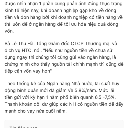
được nhìn nhận 1 phần cũng phản ánh đúng thực trạng
Photo
Infographic
kinh tế hiện nay, khi doanh nghiệp gặp khó về dòng
tiền và đơn hàng bởi khi doanh nghiệp có tiền hàng về
thì luôn để ở ngân hàng để tối ưu hóa hiệu quả dòng
Video
Shorts video
vốn.
VTV Money
VTV Thể thao
Bà Lê Thu Hà, Tổng Giám đốc CTCP Thương mại và
dịch vụ HTC, nói: "Nếu như nguồn tiền về chưa sử
dụng ngay thì chúng tôi cũng gửi vào ngân hàng, là
VTV Sức khoẻ
Bất động sản
chứng minh cho thấy nguồn tài chính mạnh thì cũng dễ
tiếp cận vốn vay hơn"
Thị trường 24h
Tấm lòng Việt
Theo thống kê của Ngân hàng Nhà nước, lãi suất huy
động bình quân mới đã giảm về 5,8%/năm. Mức lãi
VTV4
Vươn mình bằng AI
tiền gửi với kỳ hạn 1 năm phổ biến quanh 6,5 -7,5%.
Thanh khoản dôi dư giúp các NH có nguồn tiền để đẩy
VTV9
VTV8
mạnh cho vay nửa cuối năm.
Liên hệ tòa soạn
English