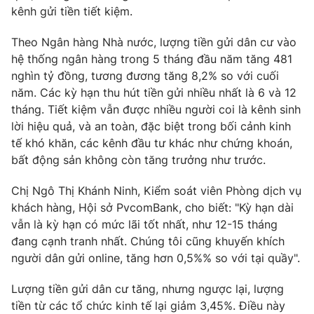
Phim VTV
kênh gửi tiền tiết kiệm.
Giải trí
Hậu trường
Theo Ngân hàng Nhà nước, lượng tiền gửi dân cư vào
Điện ảnh
Đời sống
hệ thống ngân hàng trong 5 tháng đầu năm tăng 481
Nhân vật
Âm nhạc
nghìn tỷ đồng, tương đương tăng 8,2% so với cuối
Du lịch
Khán giả
năm. Các kỳ hạn thu hút tiền gửi nhiều nhất là 6 và 12
Giáo dục
Sao
tháng. Tiết kiệm vẫn được nhiều người coi là kênh sinh
Làm đẹp
Giải sao mai
Tuyển sinh
lời hiệu quả, và an toàn, đặc biệt trong bối cảnh kinh
Công nghệ
Chất lượng cuộc sống
tế khó khăn, các kênh đầu tư khác như chứng khoán,
Học trực tuyến
bất động sản không còn tăng trưởng như trước.
Hitech Công nghệ tương lai
Giao lưu trực tuyến
Chị Ngô Thị Khánh Ninh, Kiểm soát viên Phòng dịch vụ
Sản phẩm
khách hàng, Hội sở PvcomBank, cho biết: "Kỳ hạn dài
Lịch phát sóng
Thị trường
vẫn là kỳ hạn có mức lãi tốt nhất, như 12-15 tháng
đang cạnh tranh nhất. Chúng tôi cũng khuyến khích
Tư vấn
người dân gửi online, tăng hơn 0,5%% so với tại quầy".
Chuyên mục khác
Lượng tiền gửi dân cư tăng, nhưng ngược lại, lượng
Emagazine
Podcast
tiền từ các tổ chức kinh tế lại giảm 3,45%. Điều này