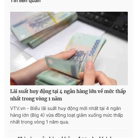
Tin liên quan
THỜI BÁO VTV
Theo dõi báo trên
Cơ quan chủ quản:
Đài Truyền hình Việt Nam
Cơ quan báo chí:
Thời báo VTV
Lãi suất huy động tại 4 ngân hàng lớn về mức thấp
Giấy phép hoạt động báo in và báo điện tử số 483/GP-BTTTT
nhất trong vòng 1 năm
cấp ngày 29/12/2023
VTV.vn - Biểu lãi suất huy động mới nhất tại 4 ngân
Tổng Biên tập:
Vũ Thanh Thủy
hàng lớn (Big 4) vừa đồng loạt giảm xuống mức thấp
Phó Tổng Biên tập:
Nguyễn Thị Mỹ Hạnh, Phạm Quốc Thắng,
nhất trong vòng 1 năm qua.
Nguyễn Trọng Ninh
Tổng đài VTV:
024.38 355 931 - 024.38 355 932