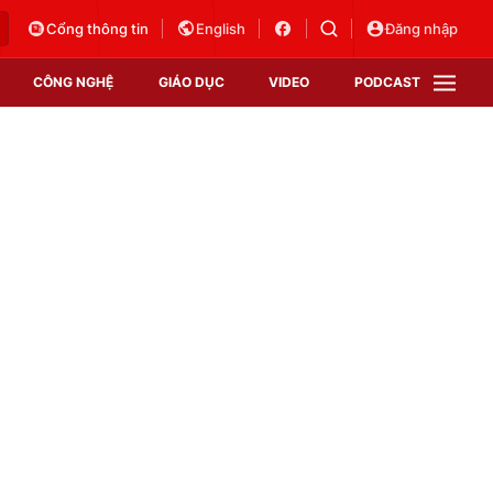
Cổng thông tin
English
Đăng nhập
CÔNG NGHỆ
GIÁO DỤC
VIDEO
PODCAST
VTV Money
VTV Thể thao
VTV Sức khoẻ
Bất động sản
Thị trường 24h
Tấm lòng Việt
Vươn mình bằng AI
VTV4
VTV8
VTV9
Lịch phát sóng
Giao lưu trực tuyến
Sự kiện