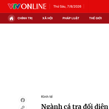
Thứ Sáu, 7/8/2026
CHÍNH TRỊ
XÃ HỘI
PHÁP LUẬT
THẾ GIỚI
Chính trị
Xã hội
Thế giới
Kinh tế
Tin tức
Tài chính
Thế giới đó đây
Thị trường
Câu chuyện quốc tế
Góc doanh nghiệp
Dữ liệu và đời sống
Kinh tế
Ngành cá tra đối diện