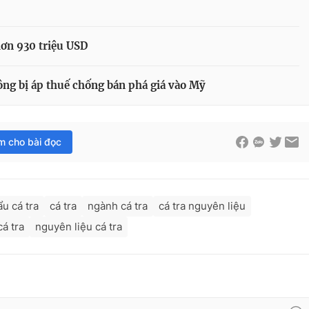
hơn 930 triệu USD
ông bị áp thuế chống bán phá giá vào Mỹ
im cho bài đọc
ẩu cá tra
cá tra
ngành cá tra
cá tra nguyên liệu
cá tra
nguyên liệu cá tra