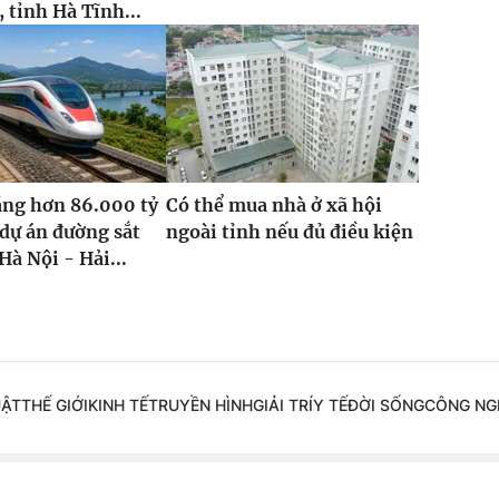
 tỉnh Hà Tĩnh...
ăng hơn 86.000 tỷ
Có thể mua nhà ở xã hội
dự án đường sắt
ngoài tỉnh nếu đủ điều kiện
Hà Nội - Hải...
UẬT
THẾ GIỚI
KINH TẾ
TRUYỀN HÌNH
GIẢI TRÍ
Y TẾ
ĐỜI SỐNG
CÔNG NG