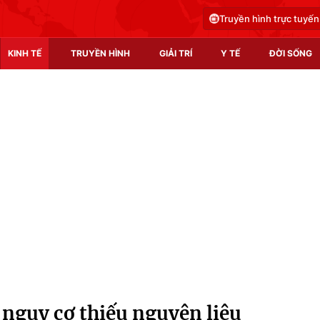
Truyền hình trực tuyến
KINH TẾ
TRUYỀN HÌNH
GIẢI TRÍ
Y TẾ
ĐỜI SỐNG
Pháp luật
Y tế
Truyền hình
Multimedia
Phim VTV
Video
Hậu trường
Shorts video
Nhân vật
Podcast
Khán giả
EMagazine
Giải sao mai
Photo
 nguy cơ thiếu nguyên liệu
Infographic