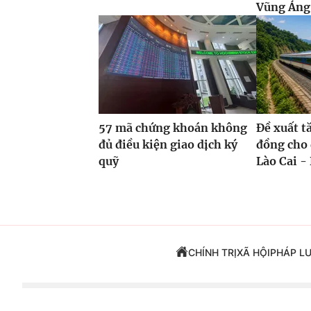
Vũng Áng,
57 mã chứng khoán không
Đề xuất t
đủ điều kiện giao dịch ký
đồng cho 
quỹ
Lào Cai - 
CHÍNH TRỊ
XÃ HỘI
PHÁP L