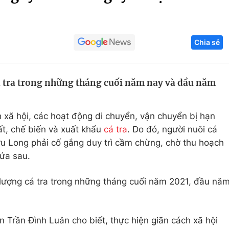
Góc ảnh
Chia sẻ
Giáo dục
Công nghệ
Tuyển sinh
Hitech Công ng
á tra trong những tháng cuối năm nay và đầu năm
Học trực tuyến
Sản phẩm
g
Thị trường
h xã hội, các hoạt động di chuyển, vận chuyển bị hạn
Tư vấn
t, chế biến và xuất khẩu
cá tra
. Do đó, người nuôi cá
u Long phải cố gắng duy trì cầm chừng, chờ thu hoạch
lứa sau.
 lượng cá tra trong những tháng cuối năm 2021, đầu nă
 Trần Đình Luân cho biết, thực hiện giãn cách xã hội