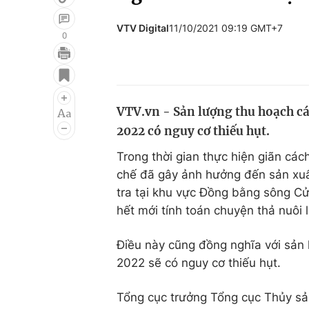
VTV Digital
11/10/2021 09:19 GMT+7
0
Giải trí
Đời sống
Điện ảnh
Du lịch
VTV.vn - Sản lượng thu hoạch c
Âm nhạc
Làm đẹp
2022 có nguy cơ thiếu hụt.
Sao
Chất lượng cuộc sốn
Trong thời gian thực hiện giãn các
chế đã gây ảnh hưởng đến sản xuấ
tra tại khu vực Đồng bằng sông Cử
hết mới tính toán chuyện thả nuôi 
Điều này cũng đồng nghĩa với sản
2022 sẽ có nguy cơ thiếu hụt.
Tổng cục trưởng Tổng cục Thủy sản